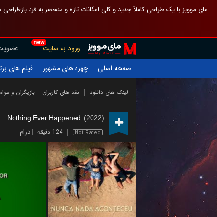
 چیدمان صفحهٔ اصلی مثل قبل مانده تا گم نشوی ، و اگر ظاهر تازه‌تری می‌خواهی
new
عضویت
ورود به سایت
یلم های برتر
چهره های مشهور
صفحه اصلی
ازیگران و عوامل
نقد های کاربران
لینک های دانلود
Nothing Ever Happened
(2022)
درام
124 دقیقه
Not Rated