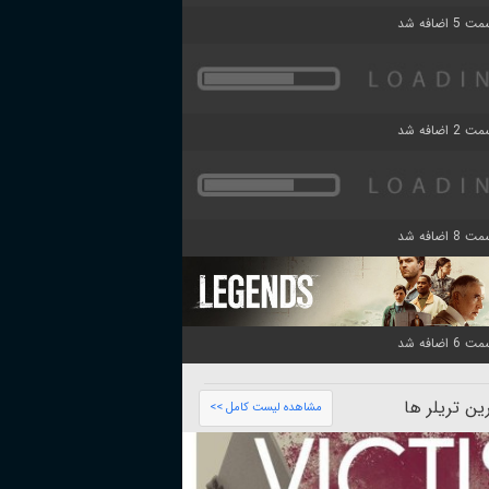
ن تریلر ها
مشاهده لیست کامل >>