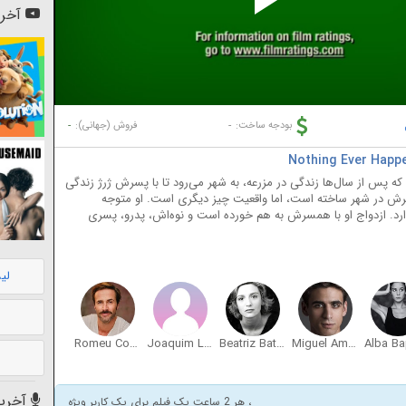
Pl
آخری
Vi
-
-
بودجه ساخت:
فروش (جهانی):
د که پس از سال‌ها زندگی در مزرعه، به شهر می‌رود تا با پسرش ژرژ زندگی
پسرش در شهر ساخته است، اما واقعیت چیز دیگری است. او متوجه
رد. ازدواج او با همسرش به هم خورده است و نوه‌اش، پدرو، پسری
لی
Romeu Costa
Joaquim Leitão
Beatriz Batarda
Miguel Amorim
آخرین
، هر 2 ساعت یک فیلم برای یک کاربر ویژه