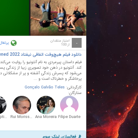
ay
deo
امتیاز منتقدان
پرتغال
-
از 100
دانلود فیلم هیچ‌وقت اتفاقی نیفتاد Nothing Ever Happened 2022
فیلم داستان پیرمردی به نام آنتونیو را روایت می‌کن
کند. آنتونیو در ذهن خود تصویری زیبا از زندگی 
می‌شود که پسرش زندگی آشفته و پر از مشکلاتی دا
پرخاشگر و خطرناک است و ...
کارگردانی:
Gonçalo Galvão Teles
ستارگان:
Alba Baptista
Rui Morisson
Ana Moreira
Filipe Duarte
📡 فعالسازی لینک سوم