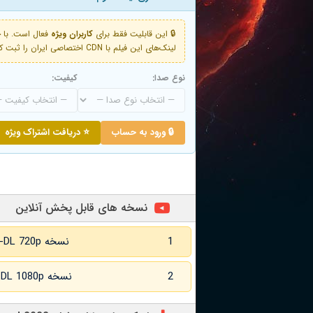
🔒 این قابلیت فقط برای
کاربران ویژه
لینک‌های این فیلم با CDN اختصاصی ایران را ثبت کنید و دقایقی بعد به لینک سوم آن دسترسی خواهید داشت
نوع صدا:
کیفیت:
🔒 ورود به حساب
⭐ دریافت اشتراک ویژه
نسخه های قابل پخش آنلاین
1
نسخه WEB-DL 720p زبان اصلی
2
نسخه WEB-DL 1080p زبان اصلی