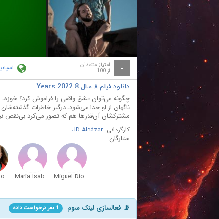
ay
deo
امتیاز منتقدان
اسپانیا
-
از 100
دانلود فیلم ۸ سال 8 Years 2022
چگونه می‌توان عشق واقعی را فراموش کرد؟ خوزه، د
ناگهان از او جدا می‌شود، درگیر خاطرات گذشته‌شان 
مشترکشان آن‌قدرها هم که تصور می‌کرد بی‌نقص نبو
کارگردانی:
JD Alcázar
ستارگان:
Natalia Rodríguez
María Isabel Díaz
Miguel Diosdado
📡 فعالسازی لینک سوم
1 نفر درخواست داده