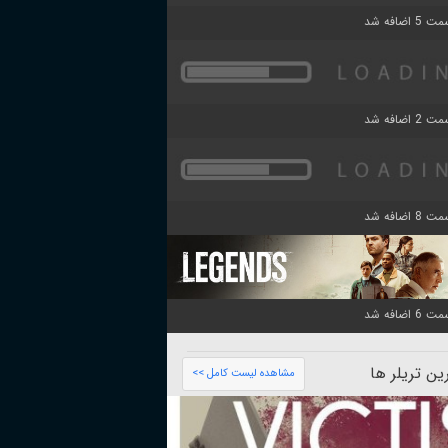
ن تریلر ها
مشاهده لیست کامل >>