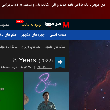
 چیدمان صفحهٔ اصلی مثل قبل مانده تا گم نشوی ، و اگر ظاهر تازه‌تری می‌خواهی
new
عضویت
ورود به سایت
یلم های برتر
چهره های مشهور
صفحه اصلی
ازیگران و عوامل
نقد های کاربران
لینک های دانلود
8 Years
(2022)
عاشقانه
,
درام
97 دقیقه
Not Rated