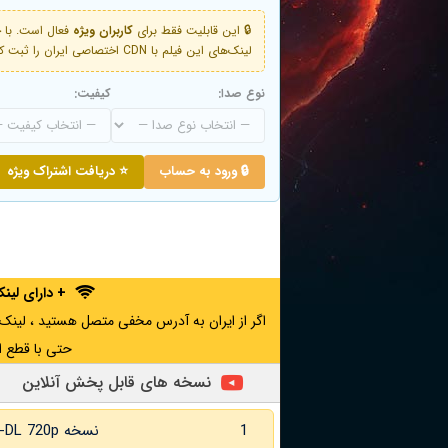
🔒 این قابلیت فقط برای
کاربران ویژه
لینک‌های این فیلم با CDN اختصاصی ایران را ثبت کنید و دقایقی بعد به لینک سوم آن دسترسی خواهید داشت
نوع صدا:
کیفیت:
🔒 ورود به حساب
⭐ دریافت اشتراک ویژه
+ دارای لی
حتی با قطع ا
نسخه های قابل پخش آنلاین
1
نسخه WEB-DL 720p زبان اصلی