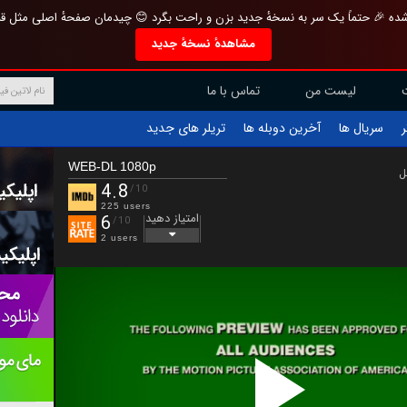
تازه و منحصر به فرد بازطراحی شده 🎉 حتماً یک سر به نسخهٔ جدید بزن و راحت بگرد 
مشاهدهٔ نسخهٔ جدید
تماس با ما
لیست من
تریلر های جدید
آخرین دوبله ها
سریال ها
ف
WEB-DL 1080p
ب
4.8
/10
225 users
امتیاز دهید
6
/10
2 users