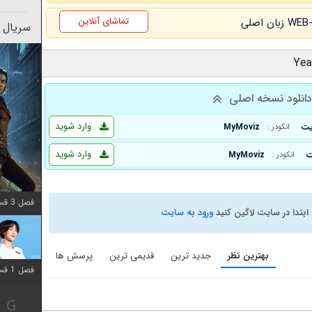
تماشای آنلاین
سریال 
انلود نسخه اصلی
وارد شوید
MyMoviz
انکودر :
وارد شوید
MyMoviz
انکودر :
فصل 3 قسمت 2 اضافه شد
ابتدا در سایت لاگین کنید
ورود به سایت
بهترین نظر
جدید ترین
قدیمی ترین
پرسش ها
فصل 1 قسمت 12 اضافه شد