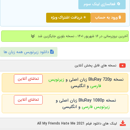
🔄 فعالسازی لینک سوم
🔒 ورود به حساب
⭐ دریافت اشتراک ویژه
آخرین بروزرسانی در ۱۶ شهریور ۱۴۰۱ ، نسخه بلوری جایگزین شد
دانلود زیرنویس همه زبان ها
نسخه های قابل پخش آنلاین
تماشای آنلاین
نسخه BluRay 720p زبان اصلی و
زیرنویس
فارسی
و انگلیسی
تماشای آنلاین
نسخه BluRay 1080p زبان اصلی و
زیرنویس فارسی
و انگلیسی
لینک های دانلود فیلم All My Friends Hate Me 2021