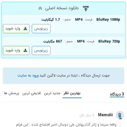
دانلود نسخه اصلی
BluRay 1080p
MP4
1.7 گیگابایت
فرمت :
حجم :
زیرنویس
وارد شوید
BluRay 720p
MP4
867 مگابایت
فرمت :
حجم :
زیرنویس
وارد شوید
جهت ارسال دیدگاه ، ابتدا در سایت لاگین کنید
ورود به سایت
بهترین نظر
جدید ترین
قدیمی ترین
پرسش ها
3 دیدگاه
Memolii
4 سال قبل
واقعا سینما و ژانر گذاریهاش طی دوسال اخیر افتضاح شده . این فیلم