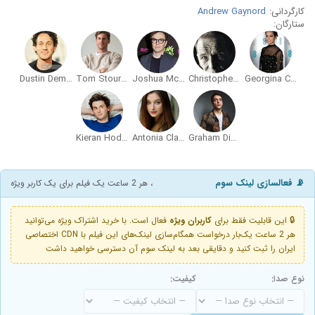
کارگردانی:
Andrew Gaynord
ستارگان:
Dustin Demri-Burns
Tom Stourton
Joshua McGuire
Christopher Fairbank
Georgina Campbell
Kieran Hodgson
Antonia Clarke
Graham Dickson
📡 فعالسازی لینک سوم
، هر 2 ساعت یک فیلم برای یک کاربر ویژه
🔒 این قابلیت فقط برای
کاربران ویژه
فعال است. با خرید اشتراک ویژه می‌توانید
هر 2 ساعت یک‌بار درخواست همگام‌سازی لینک‌های این فیلم با CDN اختصاصی
ایران را ثبت کنید و دقایقی بعد به لینک سوم آن دسترسی خواهید داشت
نوع صدا:
کیفیت: