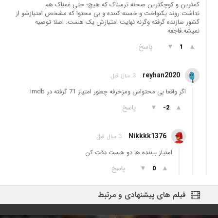
کمترین و کوچکترین صحنه ترسناک که هیچ؛ حتی غمناک هم
نداشت.روند یکنواخت و خسته کننده و بی محتوا که مشخص امتیازشو از
گشور سازنده گرفته وگرنه نهایت امتیازش یک هست. اصلا توصیه
نمیشه.فاجعه
▲
▼
پاسخ
1
reyhan2020
3 سال قبل
اگر واقعا بی محتواس ومزخرفه چطور امتیاز 71 گرفته در imdb
▲
▼
پاسخ
-2
Nikkkk1376
3 سال قبل
امتیاز بیننده ها دو هست دقت کن
▲
▼
پاسخ
0
فیلم های پیشنهادی و مرتبط