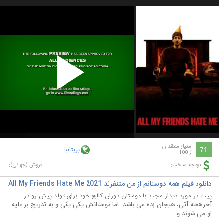
Play
Video
امتیاز منتقدان
بریتانیا
71
از 100
-
-
بودجه ساخت:
فروش (جهانی):
دانلود فیلم همه دوستانم از من متنفرند All My Friends Hate Me 2021
پیت در مورد دیدار مجدد با دوستان دوران کالج خود برای تولد پیش رو در
آخرهفته آتی، هیجان زده می باشد. اما دوستانش یکی یکی و به تدریج بر علیه
او می شوند و ...