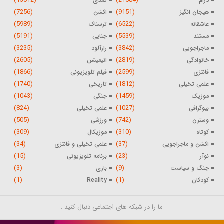
(13012)
(21684)
درام
کمدی
(7256)
(9151)
هیجان انگیز
اکشن
(5989)
(6522)
عاشقانه
ترسناک
(5191)
(5539)
مستند
جنایی
(3235)
(3842)
ماجراجویی
رازآلود
(2605)
(2819)
خانوادگی
انیمیشن
(1866)
(2599)
فانتزی
فیلم تلویزیونی
(1740)
(1812)
علمی تخیلی
تاریخی
(1043)
(1459)
موزیک
جنگی
(824)
(1027)
بیوگرافی
علمی تخیلی
(505)
(742)
وسترن
ورزشی
(309)
(310)
کوتاه
موزیکال
(34)
(37)
اکشن و ماجراجویی
علمی تخیلی و فانتزی
(15)
(23)
نوآر
برنامه تلویزیونی
(3)
(9)
جنگ و سیاست
بازی
(1)
(1)
کودکان
Reality
ما را در شبکه های اجتماعی دنبال کنید :