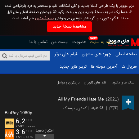
مای موویز با یک طراحی کاملاً جدید و کلی امکانات تازه و منحصر به فرد بازطراحی شده
🎉 حتماً یک سر به نسخهٔ جدید بزن و راحت بگرد 😊 چیدمان صفحهٔ اصلی مثل قبل
مانده تا گم نشوی ، و اگر ظاهر تازه‌تری می‌خواهی
نسخهٔ مدرن
هم آماده است.
مشاهدهٔ نسخهٔ جدید
new
ورود به سایت
عضویت
لیست من
تماس با ما
صفحه اصلی
چهره های مشهور
فیلم های برتر
سریال ها
آخرین دوبله ها
تریلر های جدید
لینک های دانلود
نقد های کاربران
بازیگران و عوامل
All My Friends Hate Me
(2021)
کمدی
,
ترسناک
93 دقیقه
17+
BluRay 1080p
6.2
/10
2592 users
امتیاز دهید
3.6
/10
151 users