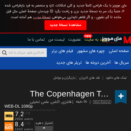
مای موویز با یک طراحی کاملاً جدید و کلی امکانات تازه و منحصر به فرد بازطراحی شده
🎉 حتماً یک سر به نسخهٔ جدید بزن و راحت بگرد 😊 چیدمان صفحهٔ اصلی مثل قبل
مانده تا گم نشوی ، و اگر ظاهر تازه‌تری می‌خواهی
نسخهٔ مدرن
هم آماده است.
مشاهدهٔ نسخهٔ جدید
new
ورود به سایت
عضویت
لیست من
تماس با ما
صفحه اصلی
چهره های مشهور
فیلم های برتر
سریال ها
آخرین دوبله ها
تریلر های جدید
لینک های دانلود
نقد های کاربران
بازیگران و عوامل
The Copenhagen Test
(2025
فانتزی
,
اکشن
,
علمی تخیلی
56 دقیقه
Not Rated
WEB-DL 1080p
7.2
/10
2904 users
امتیاز دهید
8.4
/10
1042 users