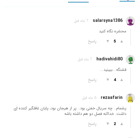
salarsyna1386
7 ماه قبل
محشره نگاه کنید
▲
▼
پاسخ
5
hadivahidi80
7 ماه قبل
قشنگه...ببینید...
▲
▼
پاسخ
4
rezaafarin
6 ماه قبل
پشمام.. چه سریال خفنی بود.. پر از هیجان بود، پایان غافلگیر کننده ای
داشت. خداکنه فصل دو هم داشته باشه
▲
▼
پاسخ
2