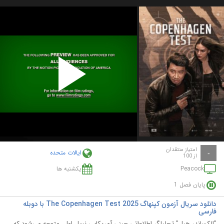
Play
Video
امتیاز منتقدان
ایالات متحده
-
از 100
Peacock
یکشنبه ها
پایان فصل 1
دانلود سریال آزمون کپنهاگ The Copenhagen Test 2025 با دوبله
فارسی
"الکساندر هیل" تحلیلگر اطلاعاتی چینی آمریکایی نسل اول، متوجه می‌شود که