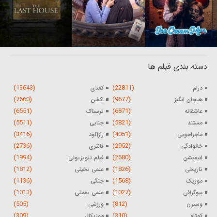
دسته بندی فیلم ها
(13643)
(22811)
درام
کمدی
(7660)
(9677)
هیجان انگیز
اکشن
(6551)
(6871)
عاشقانه
ترسناک
(5511)
(5821)
مستند
جنایی
(3416)
(4051)
ماجراجویی
رازآلود
(2736)
(2952)
خانوادگی
فانتزی
(1994)
(2680)
انیمیشن
فیلم تلویزیونی
(1812)
(1826)
تاریخی
علمی تخیلی
(1136)
(1568)
موزیک
جنگی
(1013)
(1027)
بیوگرافی
علمی تخیلی
(505)
(812)
وسترن
ورزشی
(309)
(310)
کوتاه
موزیکال