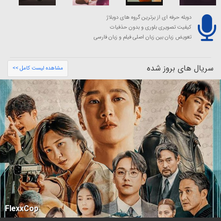
دوبله حرفه ای از برترین گروه های دوبلاژ
کیفیت تصویری بلوری و بدون حذفیات
تعویض زبان بین زبان اصلی فیلم و زبان فارسی
سریال های بروز شده
مشاهده لیست کامل >>
FlexxCop