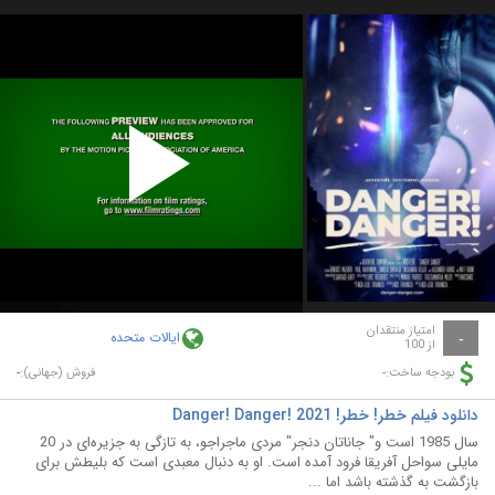
Play
Video
امتیاز منتقدان
ایالات متحده
-
از 100
-
-
بودجه ساخت:
فروش (جهانی):
دانلود فیلم خطر! خطر! Danger! Danger! 2021
سال 1985 است و" جاناتان دنجر" مردی ماجراجو، به تازگی به جزیره‌ای در 20
مایلی سواحل آفریقا فرود آمده است. او به دنبال معبدی است که بلیطش برای
بازگشت به گذشته باشد اما ...