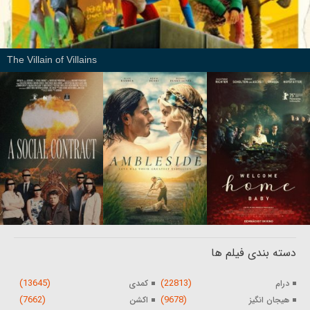
The Villain of Villains
دسته بندی فیلم ها
(13645)
(22813)
درام
کمدی
(7662)
(9678)
هیجان انگیز
اکشن