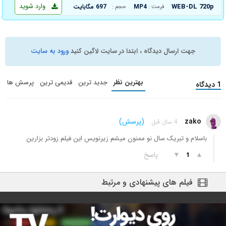
وارد شوید
WEB-DL 720p
MP4
697 مگابایت
فرمت :
حجم :
جهت ارسال دیدگاه ، ابتدا در سایت لاگین کنید
ورود به سایت
بهترین نظر
جدید ترین
قدیمی ترین
پرسش ها
1 دیدگاه
zako
(پرسش)
4 سال قبل
باسلام و تبریک سال نو ممنون میشم زیرنویس این فیلم زودتر بزارین
▲
▼
پاسخ
1
فیلم های پیشنهادی و مرتبط