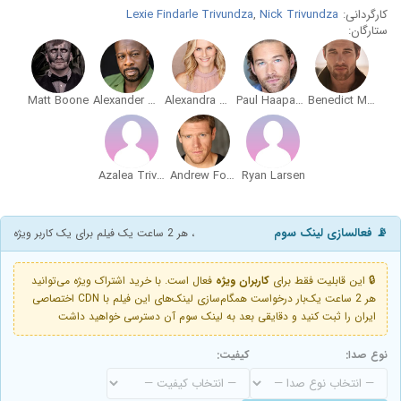
کارگردانی:
Nick Trivundza
,
Lexie Findarle Trivundza
ستارگان:
Matt Boone
Alexander Harris
Alexandra Keller
Paul Haapaniemi
Benedict Mazurek
Azalea Trivundza
Andrew Forner
Ryan Larsen
📡 فعالسازی لینک سوم
، هر 2 ساعت یک فیلم برای یک کاربر ویژه
🔒 این قابلیت فقط برای
کاربران ویژه
فعال است. با خرید اشتراک ویژه می‌توانید
هر 2 ساعت یک‌بار درخواست همگام‌سازی لینک‌های این فیلم با CDN اختصاصی
ایران را ثبت کنید و دقایقی بعد به لینک سوم آن دسترسی خواهید داشت
نوع صدا:
کیفیت: