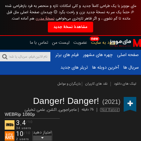
مای موویز با یک طراحی کاملاً جدید و کلی امکانات تازه و منحصر به فرد بازطراحی شده
🎉 حتماً یک سر به نسخهٔ جدید بزن و راحت بگرد 😊 چیدمان صفحهٔ اصلی مثل قبل
مانده تا گم نشوی ، و اگر ظاهر تازه‌تری می‌خواهی
نسخهٔ مدرن
هم آماده است.
مشاهدهٔ نسخهٔ جدید
new
ورود به سایت
عضویت
لیست من
تماس با ما
صفحه اصلی
چهره های مشهور
فیلم های برتر
سریال ها
آخرین دوبله ها
تریلر های جدید
لینک های دانلود
نقد های کاربران
بازیگران و عوامل
Danger! Danger!
(2021)
ماجراجویی
,
اکشن
,
علمی تخیلی
76 دقیقه
Not Rated
WEBRip 1080p
3.4
/10
34 users
امتیاز دهید
10
/10
2 users