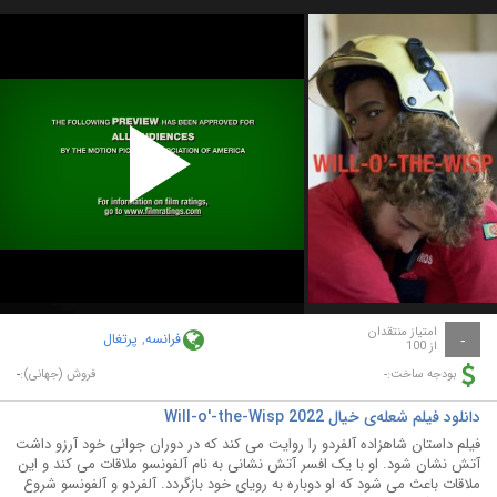
Play
Video
امتیاز منتقدان
فرانسه
,
پرتغال
-
از 100
-
-
بودجه ساخت:
فروش (جهانی):
دانلود فیلم شعله‌ی خیال Will-o'-the-Wisp 2022
فیلم داستان شاهزاده آلفردو را روایت می کند که در دوران جوانی خود آرزو داشت
آتش نشان شود. او با یک افسر آتش نشانی به نام آلفونسو ملاقات می کند و این
ملاقات باعث می شود که او دوباره به رویای خود بازگردد. آلفردو و آلفونسو شروع