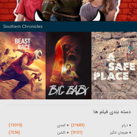
Southern Chronicles
دسته بندی فیلم ها
(13010)
(21683)
درام
کمدی
(7256)
(9151)
هیجان انگیز
اکشن