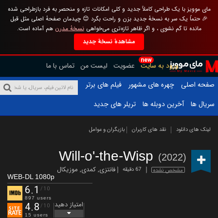
مای موویز با یک طراحی کاملاً جدید و کلی امکانات تازه و منحصر به فرد بازطراحی شده
🎉 حتماً یک سر به نسخهٔ جدید بزن و راحت بگرد 😊 چیدمان صفحهٔ اصلی مثل قبل
مانده تا گم نشوی ، و اگر ظاهر تازه‌تری می‌خواهی
نسخهٔ مدرن
هم آماده است.
مشاهدهٔ نسخهٔ جدید
new
ورود به سایت
عضویت
لیست من
تماس با ما
صفحه اصلی
چهره های مشهور
فیلم های برتر
سریال ها
آخرین دوبله ها
تریلر های جدید
لینک های دانلود
نقد های کاربران
بازیگران و عوامل
Will-o'-the-Wisp
(2022)
فانتزی
,
کمدی
,
موزیکال
67 دقیقه
مشخص نشده
WEB-DL 1080p
6.1
/10
897 users
امتیاز دهید
4.8
/10
15 users