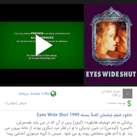
Play
Video
امتیاز منتقدان
ایالات متحده
,
بریتانیا
-
از 100
-
-
بودجه ساخت:
فروش (جهانی):
دانلود فیلم چشمان کاملاً بسته Eyes Wide Shut 1999
پزشکی به نام «ویلیام هارفورد» (کروز) پس از آن که در می یابد همسرش،
«آلیس» (کیدمن) در حین نزدیکی با او در فکر مرد دیگری بوده، از خانه بیرون می
زند. او با آدم های مختلفی روبه رو می شود. سپس با گروه مرموزی آشنایی پیدا