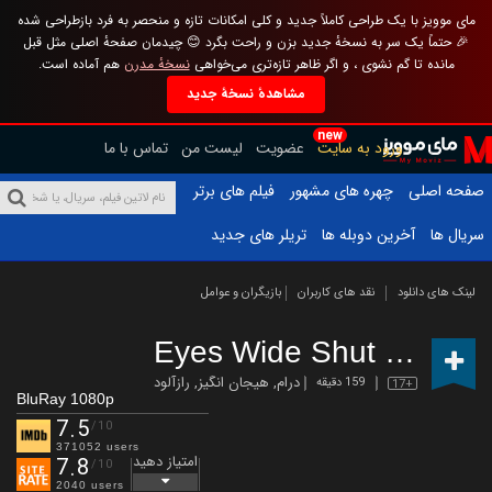
مای موویز با یک طراحی کاملاً جدید و کلی امکانات تازه و منحصر به فرد بازطراحی شده
🎉 حتماً یک سر به نسخهٔ جدید بزن و راحت بگرد 😊 چیدمان صفحهٔ اصلی مثل قبل
مانده تا گم نشوی ، و اگر ظاهر تازه‌تری می‌خواهی
نسخهٔ مدرن
هم آماده است.
مشاهدهٔ نسخهٔ جدید
new
ورود به سایت
عضویت
لیست من
تماس با ما
صفحه اصلی
چهره های مشهور
فیلم های برتر
سریال ها
آخرین دوبله ها
تریلر های جدید
لینک های دانلود
نقد های کاربران
بازیگران و عوامل
Eyes Wide Shut
(1999)
درام
,
هیجان انگیز
,
رازآلود
159 دقیقه
17+
BluRay 1080p
7.5
/10
371052 users
امتیاز دهید
7.8
/10
2040 users