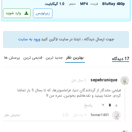
BluRay 480p
MP4
1.0 گیگابایت
فرمت :
حجم :
زیرنویس
وارد شوید
جهت ارسال دیدگاه ، ابتدا در سایت لاگین کنید
ورود به سایت
بهترین نظر
جدید ترین
قدیمی ترین
پرسش ها
17 دیدگاه
sepehrunique
2 سال قبل
فیلمی ماندگار از گردانندگان دنیا، فراماسونرها، که تا بحال 5 بار تماشا
کردم، حتما ببینید و نقدهاشم بخونین، نمره من 9
▲
▼
پاسخ
8
honar1401
9 ماه قبل
(-3)