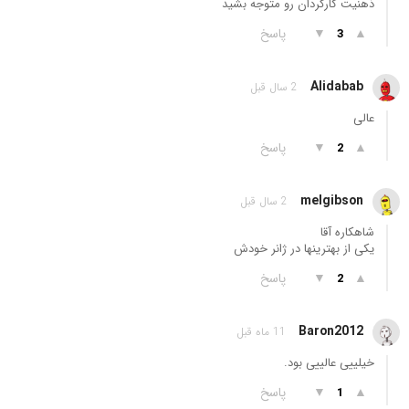
ذهنیت کارگردان رو متوجه بشید
▲
▼
پاسخ
3
Alidabab
2 سال قبل
عالی
▲
▼
پاسخ
2
melgibson
2 سال قبل
شاهکاره آقا
یکی از بهترینها در ژانر خودش
▲
▼
پاسخ
2
Baron2012
11 ماه قبل
خیلییی عالییی بود.
▲
▼
پاسخ
1