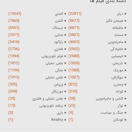
دسته بندی فیلم ها
(13643)
(22811)
درام
کمدی
(7660)
(9677)
هیجان انگیز
اکشن
(6551)
(6871)
عاشقانه
ترسناک
(5511)
(5821)
مستند
جنایی
(3416)
(4051)
ماجراجویی
رازآلود
(2736)
(2952)
خانوادگی
فانتزی
(1994)
(2680)
انیمیشن
فیلم تلویزیونی
(1812)
(1826)
تاریخی
علمی تخیلی
(1136)
(1568)
موزیک
جنگی
(1013)
(1027)
بیوگرافی
علمی تخیلی
(505)
(812)
وسترن
ورزشی
(309)
(310)
کوتاه
موزیکال
(35)
(38)
اکشن و ماجراجویی
علمی تخیلی و فانتزی
(15)
(23)
نوآر
برنامه تلویزیونی
(3)
(9)
جنگ و سیاست
بازی
(1)
(1)
کودکان
Reality