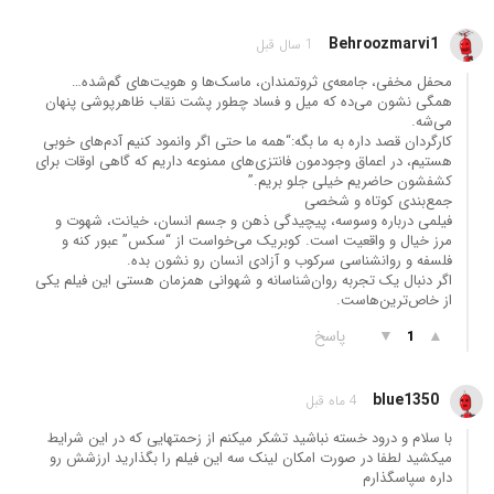
Behroozmarvi1
1 سال قبل
محفل مخفی، جامعه‌ی ثروتمندان، ماسک‌ها و هویت‌های گم‌شده…
همگی نشون می‌ده که میل و فساد چطور پشت نقاب ظاهرپوشی پنهان
می‌شه.
کارگردان قصد داره به ما بگه:“همه ما حتی اگر وانمود کنیم آدم‌های خوبی
هستیم، در اعماق وجودمون فانتزی‌های ممنوعه داریم که گاهی اوقات برای
کشفشون حاضریم خیلی جلو بریم.”
جمع‌بندی کوتاه و شخصی
فیلمی درباره وسوسه، پیچیدگی ذهن و جسم انسان، خیانت، شهوت و
مرز خیال و واقعیت است. کوبریک می‌خواست از “سکس” عبور کنه و
فلسفه و روانشناسی سرکوب و آزادی انسان رو نشون بده.
اگر دنبال یک تجربه روان‌شناسانه و شهوانی همزمان هستی این فیلم یکی
از خاص‌ترین‌هاست.
▲
▼
پاسخ
1
blue1350
4 ماه قبل
با سلام و درود خسته نباشید تشکر میکنم از زحمتهایی که در این شرایط
میکشید لطفا در صورت امکان لینک سه این فیلم را بگذارید ارزشش رو
داره سپاسگذارم