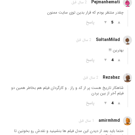
Pejmanhemati
2 سال قبل
چقدر منتظر بودم که قرار بدین توی سایت ممنون
▲
▼
پاسخ
5
SoltanMilad
2 سال قبل
بهترین !!!
▲
▼
پاسخ
4
Rezabaz
2 سال قبل
شاهکار تاریخ هست پر از کد و راز . و کارگردان فیلم هم بخاطر همین دو
فیلم آخر از بین بردن
▲
▼
پاسخ
4
amirmhmd
1 سال قبل
حتما باید بعد از دیدن این مدل فیلم ها بنشینید و نقدش رو بخونین تا