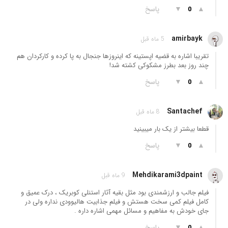
▲
▼
پاسخ
0
amirbayk
5 ماه قبل
تقریبا اشاره به قضیه اپستینه که اینروزها جنجال به پا کرده و کارکردان هم
چند روز بعد بطرز مشکوکی کشته شد!
▲
▼
پاسخ
0
Santachef
8 ماه قبل
قطعا بیشتر از یک بار میبینید
▲
▼
پاسخ
0
Mehdikarami3dpaint
9 ماه قبل
فیلم جالب و ارزشمندی بود مثل بقیه آثار استنلی کوبریک ، درک عمیق و
کامل فیلم کمی سخت هستش و فیلم جذابیت هالیوودی نداره ولی در
جای خودش به مفاهیم و مسائل مهمی اشاره داره .
▲
▼
پاسخ
0