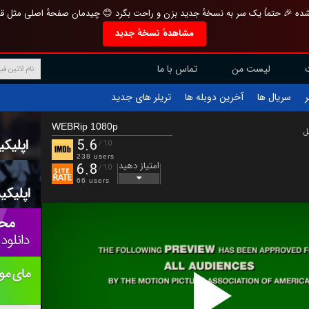
تازه و منحصر به فرد بازطراحی شده 🎉 حتماً یک سر به نسخهٔ جدید بزن و راحت بگرد 
مشاهدهٔ نسخهٔ جدید
تماس با ما
لیست من
تریلر های جدید
آخرین دوبله ها
سریال ها
ف
WEBRip 1080p
ب
5.6
/10
238 users
امتیاز دهید
6.8
/10
66 users