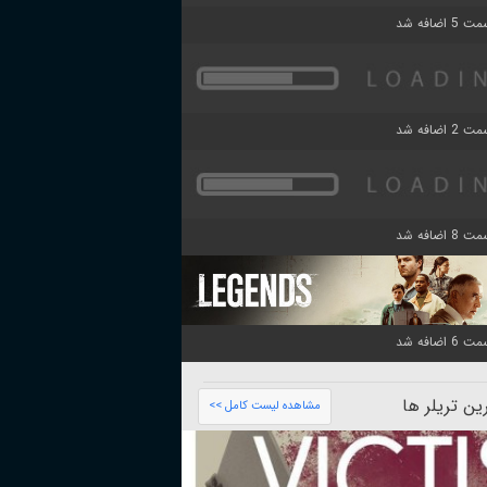
ن تریلر ها
مشاهده لیست کامل >>