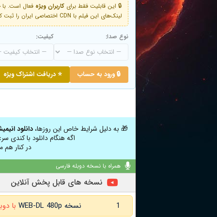
🔒 این قابلیت فقط برای
کاربران ویژه
لینک‌های این فیلم با CDN اختصاصی ایران را ثبت کنید و دقایقی بعد به لینک سوم آن دسترسی خواهید داشت
نوع صدا:
کیفیت:
🔒 ورود به حساب
⭐ دریافت اشتراک ویژه
🎁 به دلیل شرایط خاص این روزها،
دانلود انیمی
اگه هنگام دانلود با کندی سر
در کنار هم م
همراه با نسخه دوبله فارسی
نسخه های قابل پخش آنلاین
1
نسخه WEB-DL 480p
با دوب