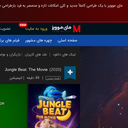
 چیدمان صفحهٔ اصلی مثل قبل مانده تا گم نشوی ، و اگر ظاهر تازه‌تری می‌خواهی
new
عضویت
ورود به سایت
یلم های برتر
چهره های مشهور
صفحه اصلی
ازیگران و عوامل
نقد های کاربران
لینک های دانلود
Jungle Beat: The Movie
(2020)
انیمیشن
88 دقیقه
همه سنین