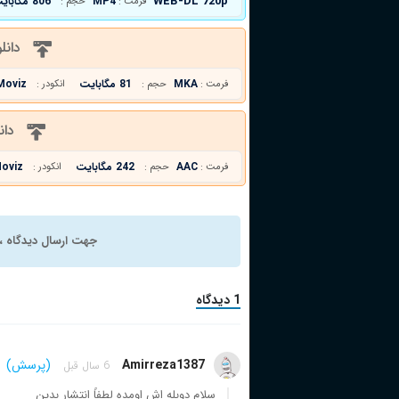
WEB-DL 720p
MP4
806 مگابایت
فرمت :
حجم :
دانل
MKA
81 مگابایت
Moviz
فرمت :
حجم :
انکودر :
دان
AAC
242 مگابایت
oviz
فرمت :
حجم :
انکودر :
جهت ارسال دیدگاه ، 
1 دیدگاه
Amirreza1387
(پرسش)
6 سال قبل
سلام دوبله اش اومده لطفاً انتشار بدین