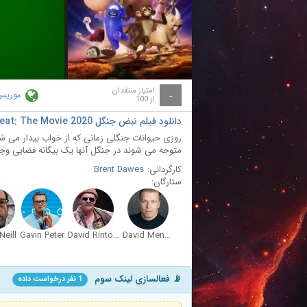
ay
deo
امتیاز منتقدان
موریس
-
از 100
دانلود فیلم نبض جنگل Jungle Beat: The Movie 2020 با دوبله فارسی
روزی حیوانات جنگلی زمانی که از خواب بیدار می ش
متوجه می شوند در جنگل آنها یک بیگانه فضایی وج
کارگردانی:
Brent Dawes
ستارگان:
eill
Gavin Peter
David Rintoul
David Menkin
📡 فعالسازی لینک سوم
1 نفر درخواست داده