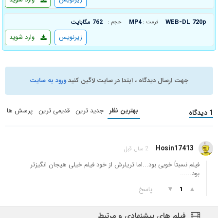
WEB-DL 720p
MP4
762 مگابایت
فرمت :
حجم :
زیرنویس
وارد شوید
جهت ارسال دیدگاه ، ابتدا در سایت لاگین کنید
ورود به سایت
بهترین نظر
جدید ترین
قدیمی ترین
پرسش ها
1 دیدگاه
Hosin17413
2 سال قبل
فیلم نسبتاً خوبی بود...اما تریلرش از خود فیلم خیلی هیجان انگیزتر
بود......
▲
▼
پاسخ
1
فیلم های پیشنهادی و مرتبط