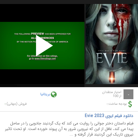
Play
Video
امتیاز منتقدان
بریتانیا
-
از 100
-
-
بودجه ساخت:
فروش (جهانی):
دانلود فیلم ایوی Evie 2023
فیلم داستان دختر جوانی را روایت می کند که یک گردنبند جادویی را در ساحل
پیدا می کند، غافل از این که نیرویی شرور به آن پیوند خورده است. او تحت تاثیر
نیروی تاریک این گردنبند قرار گرفته و ...