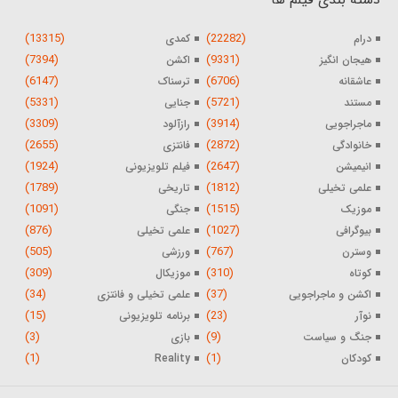
(13315)
(22282)
درام
کمدی
(7394)
(9331)
هیجان انگیز
اکشن
(6147)
(6706)
عاشقانه
ترسناک
(5331)
(5721)
مستند
جنایی
(3309)
(3914)
ماجراجویی
رازآلود
(2655)
(2872)
خانوادگی
فانتزی
(1924)
(2647)
انیمیشن
فیلم تلویزیونی
(1789)
(1812)
علمی تخیلی
تاریخی
(1091)
(1515)
موزیک
جنگی
(876)
(1027)
بیوگرافی
علمی تخیلی
(505)
(767)
وسترن
ورزشی
(309)
(310)
کوتاه
موزیکال
(34)
(37)
اکشن و ماجراجویی
علمی تخیلی و فانتزی
(15)
(23)
نوآر
برنامه تلویزیونی
(3)
(9)
جنگ و سیاست
بازی
(1)
(1)
کودکان
Reality