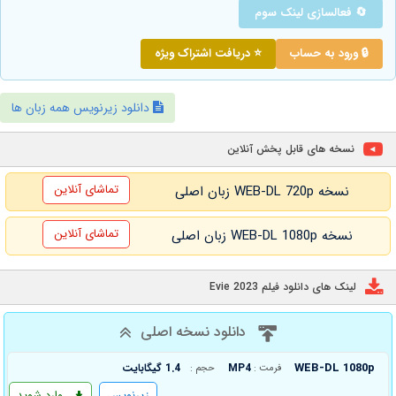
🔄 فعالسازی لینک سوم
🔒 ورود به حساب
⭐ دریافت اشتراک ویژه
دانلود زیرنویس همه زبان ها
نسخه های قابل پخش آنلاین
تماشای آنلاین
نسخه WEB-DL 720p زبان اصلی
تماشای آنلاین
نسخه WEB-DL 1080p زبان اصلی
لینک های دانلود فیلم Evie 2023
دانلود نسخه اصلی
WEB-DL 1080p
MP4
1.4 گیگابایت
فرمت :
حجم :
زیرنویس
وارد شوید