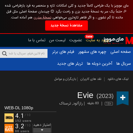
مای موویز با یک طراحی کاملاً جدید و کلی امکانات تازه و منحصر به فرد بازطراحی شده
🎉 حتماً یک سر به نسخهٔ جدید بزن و راحت بگرد 😊 چیدمان صفحهٔ اصلی مثل قبل
مانده تا گم نشوی ، و اگر ظاهر تازه‌تری می‌خواهی
نسخهٔ مدرن
هم آماده است.
مشاهدهٔ نسخهٔ جدید
new
ورود به سایت
عضویت
لیست من
تماس با ما
صفحه اصلی
چهره های مشهور
فیلم های برتر
سریال ها
آخرین دوبله ها
تریلر های جدید
لینک های دانلود
نقد های کاربران
بازیگران و عوامل
Evie
(2023)
رازآلود
,
ترسناک
83 دقیقه
18+
WEB-DL 1080p
4.1
/10
152 users
امتیاز دهید
3.2
/10
66 users