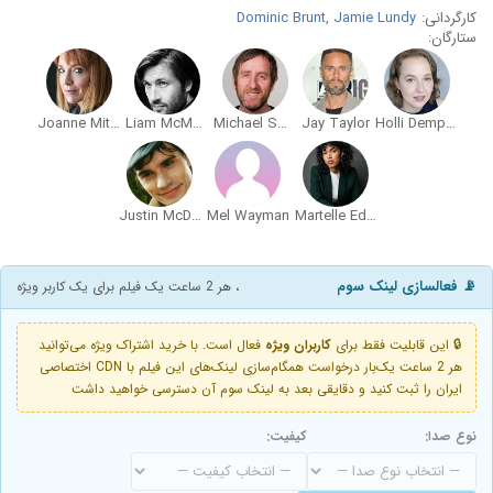
کارگردانی:
Jamie Lundy
,
Dominic Brunt
ستارگان:
Joanne Mitchell
Liam McMahon
Michael Smiley
Jay Taylor
Holli Dempsey
Justin McDonald
Mel Wayman
Martelle Edinborough
📡 فعالسازی لینک سوم
، هر 2 ساعت یک فیلم برای یک کاربر ویژه
🔒 این قابلیت فقط برای
کاربران ویژه
فعال است. با خرید اشتراک ویژه می‌توانید
هر 2 ساعت یک‌بار درخواست همگام‌سازی لینک‌های این فیلم با CDN اختصاصی
ایران را ثبت کنید و دقایقی بعد به لینک سوم آن دسترسی خواهید داشت
نوع صدا:
کیفیت: