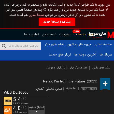
مای موویز با یک طراحی کاملاً جدید و کلی امکانات تازه و منحصر به فرد بازطراحی شده
🎉 حتماً یک سر به نسخهٔ جدید بزن و راحت بگرد 😊 چیدمان صفحهٔ اصلی مثل قبل
مانده تا گم نشوی ، و اگر ظاهر تازه‌تری می‌خواهی
نسخهٔ مدرن
هم آماده است.
مشاهدهٔ نسخهٔ جدید
new
ورود به سایت
عضویت
لیست من
تماس با ما
صفحه اصلی
چهره های مشهور
فیلم های برتر
سریال ها
آخرین دوبله ها
تریلر های جدید
لینک های دانلود
نقد های کاربران
بازیگران و عوامل
Relax, I'm from the Future
(2023)
علمی تخیلی
,
کمدی
94 دقیقه
Not Rated
WEB-DL 1080p
5.4
/10
1383 users
امتیاز دهید
4.8
/10
434 users