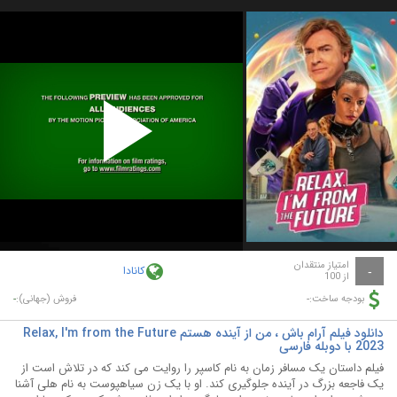
Play
Video
امتیاز منتقدان
کانادا
-
از 100
-
-
بودجه ساخت:
فروش (جهانی):
دانلود فیلم آرام باش ، من از آینده هستم Relax, I'm from the Future
2023 با دوبله فارسی
فیلم داستان یک مسافر زمان به نام کاسپر را روایت می کند که در تلاش است از
یک فاجعه بزرگ در آینده جلوگیری کند. او با یک زن سیاهپوست به نام هلی آشنا