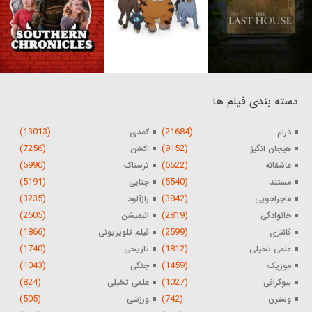
دسته بندی فیلم ها
(13013)
(21684)
درام
کمدی
(7256)
(9152)
هیجان انگیز
اکشن
(5990)
(6522)
عاشقانه
ترسناک
(5191)
(5540)
مستند
جنایی
(3235)
(3842)
ماجراجویی
رازآلود
(2605)
(2819)
خانوادگی
انیمیشن
(1866)
(2599)
فانتزی
فیلم تلویزیونی
(1740)
(1812)
علمی تخیلی
تاریخی
(1043)
(1459)
موزیک
جنگی
(824)
(1027)
بیوگرافی
علمی تخیلی
(505)
(742)
وسترن
ورزشی