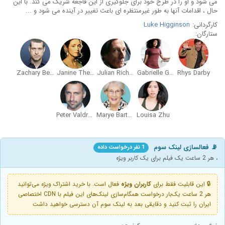
می شود و او را در طرح خود برای جلوگیری از این فاجعه شریک می کند. با این
حال ، اقدامات آنها به طور غیرمنتظره ای باعث تغییر در آینده می شود و ...
کارگردانی:
Luke Higginson
ستارگان:
Zachary Bennett
Janine Theriault
Julian Richings
Gabrielle Graham
Rhys Darby
Peter Valdron
Marye Barton
Louisa Zhu
📡 فعالسازی لینک سوم
1 نفر درخواست داده
، هر 2 ساعت یک فیلم برای یک کاربر ویژه
🔒 این قابلیت فقط برای
کاربران ویژه
فعال است. با خرید اشتراک ویژه می‌توانید
هر 2 ساعت یک‌بار درخواست همگام‌سازی لینک‌های این فیلم با CDN اختصاصی
ایران را ثبت کنید و دقایقی بعد به لینک سوم آن دسترسی خواهید داشت