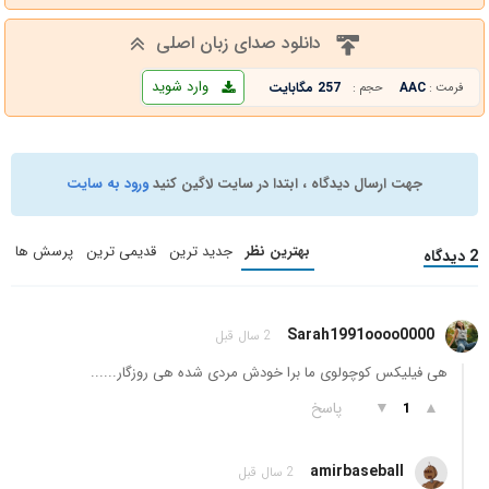
دانلود صدای زبان اصلی
وارد شوید
AAC
257 مگابایت
فرمت :
حجم :
جهت ارسال دیدگاه ، ابتدا در سایت لاگین کنید
ورود به سایت
بهترین نظر
جدید ترین
قدیمی ترین
پرسش ها
2 دیدگاه
Sarah1991oooo0000
2 سال قبل
هی فیلیکس کوچولوی ما برا خودش مردی شده هی روزگار......
▲
▼
پاسخ
1
amirbaseball
2 سال قبل