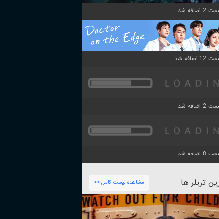
ن تریلر ها
مشاهده لیست کامل >>