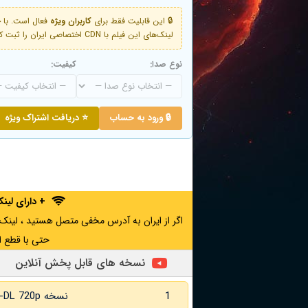
🔒 این قابلیت فقط برای
کاربران ویژه
لینک‌های این فیلم با CDN اختصاصی ایران را ثبت کنید و دقایقی بعد به لینک سوم آن دسترسی خواهید داشت
نوع صدا:
کیفیت:
🔒 ورود به حساب
⭐ دریافت اشتراک ویژه
+ دارای لی
حتی با قطع ا
نسخه های قابل پخش آنلاین
1
نسخه WEB-DL 720p زبان اصلی