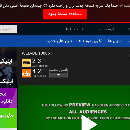
تازه و منحصر به فرد بازطراحی شده 🎉 حتماً یک سر به نسخهٔ جدید بزن و راحت بگرد 
مشاهدهٔ نسخهٔ جدید
تماس با ما
لیست من
تریلر های جدید
آخرین دوبله ها
سریال ها
ف
WEB-DL 1080p
ب
2.3
/10
114 users
امتیاز دهید
4.2
/10
73 users