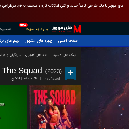
 چیدمان صفحهٔ اصلی مثل قبل مانده تا گم نشوی ، و اگر ظاهر تازه‌تری می‌خواهی
new
عضویت
ورود به سایت
یلم های برتر
چهره های مشهور
صفحه اصلی
ازیگران و عوامل
نقد های کاربران
لینک های دانلود
The Squad
(2023)
اکشن
78 دقیقه
Not Rated