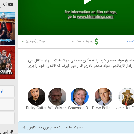
Pl
آخری
Vi
تحده
-
-
بودجه ساخت:
فروش (جهانی):
اچاق مواد مخدر خود را به مکان جدیدی در تعطیلات بهار منتقل می
 1 میلیون دلار ، آنها در رادار قاچاقچی مواد مخدر نادری قرار می گیرند که قاتلان خود را برای
لی
Ricky Catter
Wil Wilson
Shawnee Brittan
Drew Pollock
، هر 2 ساعت یک فیلم برای یک کاربر ویژه
آخرین