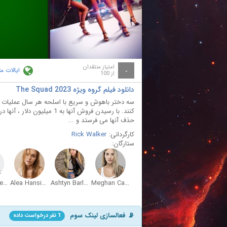
ay
deo
امتیاز منتقدان
ایالات م
-
از 100
دانلود فیلم گروه ویژه The Squad 2023
سه دختر باهوش و سریع با اسلحه هر سال عملیات ق
کنند. با رسیدن فروش آنها به
حذف آنها می فرستد و ...
کارگردانی:
Rick Walker
ستارگان:
Jennifer Ferguson
Alea Hansinger
Ashtyn Barlow Nguyen
Meghan Carrasquillo
📡 فعالسازی لینک سوم
1 نفر درخواست داده