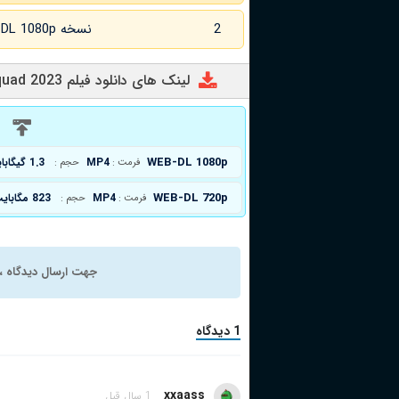
2
نسخه WEB-DL 1080p زبان اصلی
لینک های دانلود فیلم The Squad 2023
د
WEB-DL 1080p
MP4
1.3 گیگابایت
فرمت :
حجم :
WEB-DL 720p
MP4
823 مگابایت
فرمت :
حجم :
جهت ارسال دیدگاه ، 
1 دیدگاه
xxaass
1 سال قبل