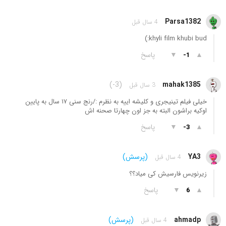
Parsa1382
4 سال قبل
khyli film khubi bud:)
▲
▼
پاسخ
-1
(-3)
mahak1385
3 سال قبل
خیلی فیلم تینیجری و کلیشه اییه به نظرم :/رنج سنی ۱۷ سال به پایین
اوکیه براشون البته به جز اون چهارتا صحنه اش
▲
▼
پاسخ
-3
YA3
(پرسش)
4 سال قبل
زیرنویس فارسیش کی میاد؟؟
▲
▼
پاسخ
6
ahmadp
(پرسش)
4 سال قبل