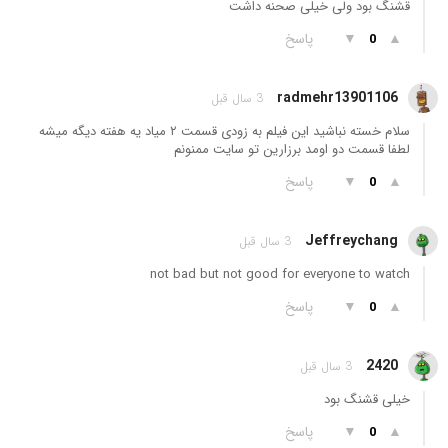
قشنگ بود ولی خیلی صحنه داشت
▲
▼
پاسخ
0
radmehr13901106
3 سال قبل
سلام خسته نباشید این فیلم به زودی قسمت ۲ میاد یه هفته دیگه میشه
لطفا قسمت دو اومد برزارین تو سایت ممنونم
▲
▼
پاسخ
0
Jeffreychang
3 سال قبل
not bad but not good for everyone to watch
▲
▼
پاسخ
0
2420
3 سال قبل
خیلی قشنگ بود
▲
▼
پاسخ
0