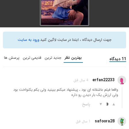
جهت ارسال دیدگاه ، ابتدا در سایت لاگین کنید
ورود به سایت
Through My Window
(2022)
کمدی
,
درام
,
عاشقانه
بهترین نظر
جدید ترین
قدیمی ترین
پرسش ها
11 دیدگاه
+ WATCHLIST
erfan22233
4 سال قبل
واقعا فیلم عاشقانه ای بود ، پیشنهاد میکنم ببینید ولی یکم یکنواخت بود
ولی ارزش یک بار دیدن رو داره
▲
▼
پاسخ
3
safoora28
1 سال قبل