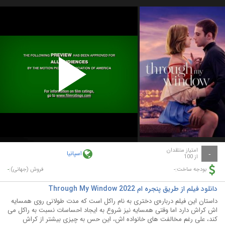
Play
Video
امتیاز منتقدان
اسپانیا
-
از 100
-
-
بودجه ساخت:
فروش (جهانی):
دانلود فیلم از طریق پنجره ام Through My Window 2022
داستان این فیلم درباره‌ی دختری به نام راکل است که مدت طولانی روی همسایه
اش کراش دارد اما وقتی همسایه نیز شروع به ایجاد احساسات نسبت به راکل می
کند، علی رغم مخالفت های خانواده اش، این حس به چیزی بیشتر از کراش