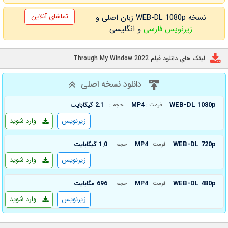
تماشای آنلاین
نسخه WEB-DL 1080p زبان اصلی و
زیرنویس فارسی
و انگلیسی
لینک های دانلود فیلم Through My Window 2022
دانلود نسخه اصلی
WEB-DL 1080p
MP4
2.1 گیگابایت
فرمت :
حجم :
زیرنویس
وارد شوید
WEB-DL 720p
MP4
1.0 گیگابایت
فرمت :
حجم :
زیرنویس
وارد شوید
WEB-DL 480p
MP4
696 مگابایت
فرمت :
حجم :
زیرنویس
وارد شوید