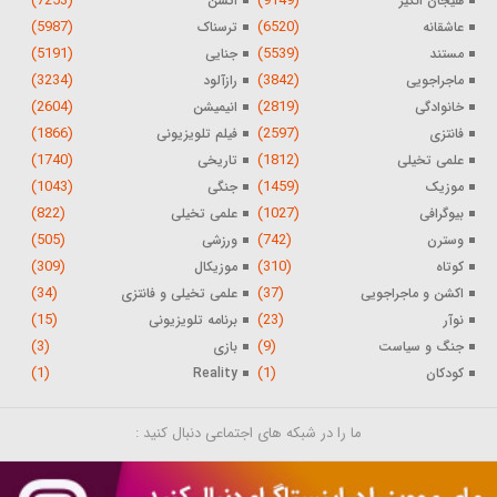
(7253)
(9149)
هیجان انگیز
اکشن
(5987)
(6520)
عاشقانه
ترسناک
(5191)
(5539)
مستند
جنایی
(3234)
(3842)
ماجراجویی
رازآلود
(2604)
(2819)
خانوادگی
انیمیشن
(1866)
(2597)
فانتزی
فیلم تلویزیونی
(1740)
(1812)
علمی تخیلی
تاریخی
(1043)
(1459)
موزیک
جنگی
(822)
(1027)
بیوگرافی
علمی تخیلی
(505)
(742)
وسترن
ورزشی
(309)
(310)
کوتاه
موزیکال
(34)
(37)
اکشن و ماجراجویی
علمی تخیلی و فانتزی
(15)
(23)
نوآر
برنامه تلویزیونی
(3)
(9)
جنگ و سیاست
بازی
(1)
(1)
کودکان
Reality
ما را در شبکه های اجتماعی دنبال کنید :