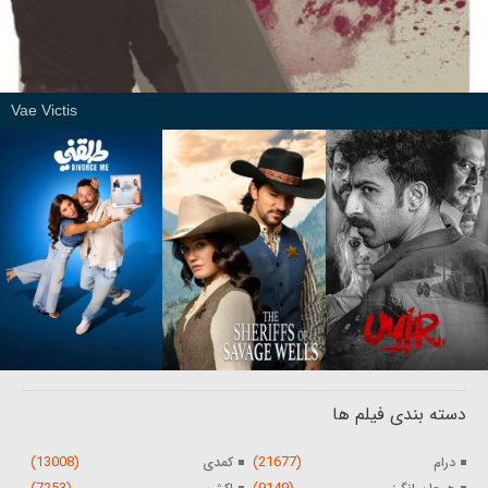
Vae Victis
دسته بندی فیلم ها
(13008)
(21677)
درام
کمدی