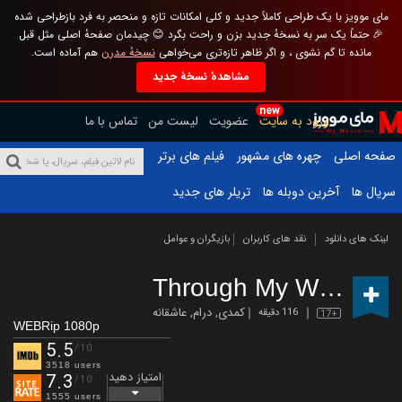
مای موویز با یک طراحی کاملاً جدید و کلی امکانات تازه و منحصر به فرد بازطراحی شده
🎉 حتماً یک سر به نسخهٔ جدید بزن و راحت بگرد 😊 چیدمان صفحهٔ اصلی مثل قبل
مانده تا گم نشوی ، و اگر ظاهر تازه‌تری می‌خواهی
نسخهٔ مدرن
هم آماده است.
مشاهدهٔ نسخهٔ جدید
new
ورود به سایت
عضویت
لیست من
تماس با ما
صفحه اصلی
چهره های مشهور
فیلم های برتر
سریال ها
آخرین دوبله ها
تریلر های جدید
لینک های دانلود
نقد های کاربران
بازیگران و عوامل
Through My Window
کمدی
,
درام
,
عاشقانه
116 دقیقه
17+
WEBRip 1080p
5.5
/10
3518 users
امتیاز دهید
7.3
/10
1555 users