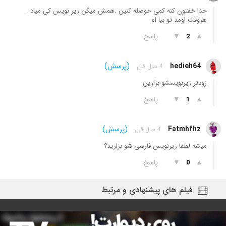
خدا خفتون کنه کمی حوصله کنین .همش میگن زیر نویس کی میاد .
هروقت اومد تو بیا اه
▲
▼
پاسخ
2
hedieh64
(پرسش)
4 سال قبل
زودتر زیرنویسشو بزارین
▲
▼
پاسخ
1
Fatmhfhz
(پرسش)
4 سال قبل
میشه لطفا زیرنویس فارسی شو بزارید؟
▲
▼
پاسخ
0
فیلم های پیشنهادی و مرتبط