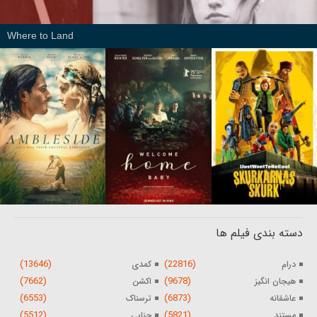
Where to Land
دسته بندی فیلم ها
(13646)
(22816)
درام
کمدی
(7662)
(9678)
هیجان انگیز
اکشن
(6553)
(6873)
عاشقانه
ترسناک
(5512)
(5821)
مستند
جنایی