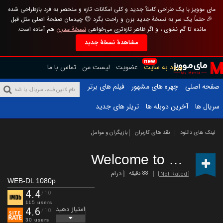
مای موویز با یک طراحی کاملاً جدید و کلی امکانات تازه و منحصر به فرد بازطراحی شده
🎉 حتماً یک سر به نسخهٔ جدید بزن و راحت بگرد 😊 چیدمان صفحهٔ اصلی مثل قبل
مانده تا گم نشوی ، و اگر ظاهر تازه‌تری می‌خواهی
نسخهٔ مدرن
هم آماده است.
مشاهدهٔ نسخهٔ جدید
new
ورود به سایت
عضویت
لیست من
تماس با ما
صفحه اصلی
چهره های مشهور
فیلم های برتر
سریال ها
آخرین دوبله ها
تریلر های جدید
لینک های دانلود
نقد های کاربران
بازیگران و عوامل
Welcome to Redville
درام
88 دقیقه
Not Rated
WEB-DL 1080p
4.4
/10
115 users
امتیاز دهید
4.6
/10
30 users