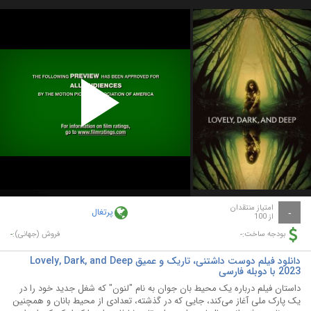
Play
Video
امتیاز منتقدان
پرتغال
-
از 100
-
-
بودجه ساخت:
فروش (جهانی):
دانلود فیلم دوست داشتنی، تاریک و عمیق Lovely, Dark, and Deep
2023 با دوبله فارسی
داستان فیلم درباره یک محیط بان جوان به نام "لنون" که شغل جدید خود را در
یک پارک ملی آغاز می‌کند، جایی که در گذشته، تعدادی از محیط بانان و همچنین