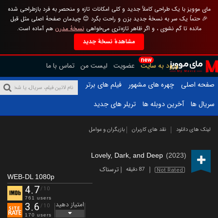
مای موویز با یک طراحی کاملاً جدید و کلی امکانات تازه و منحصر به فرد بازطراحی شده
🎉 حتماً یک سر به نسخهٔ جدید بزن و راحت بگرد 😊 چیدمان صفحهٔ اصلی مثل قبل
مانده تا گم نشوی ، و اگر ظاهر تازه‌تری می‌خواهی
نسخهٔ مدرن
هم آماده است.
مشاهدهٔ نسخهٔ جدید
new
ورود به سایت
عضویت
لیست من
تماس با ما
صفحه اصلی
چهره های مشهور
فیلم های برتر
سریال ها
آخرین دوبله ها
تریلر های جدید
لینک های دانلود
نقد های کاربران
بازیگران و عوامل
Lovely, Dark, and Deep
(2023)
ترسناک
87 دقیقه
Not Rated
WEB-DL 1080p
4.7
/10
761 users
امتیاز دهید
3.6
/10
170 users