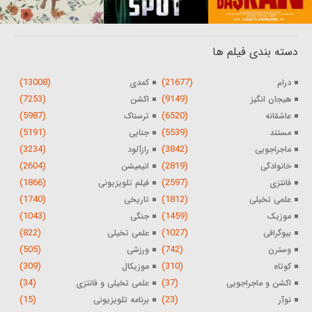
دسته بندی فیلم ها
(13008)
(21677)
درام
کمدی
(7253)
(9149)
هیجان انگیز
اکشن
(5987)
(6520)
عاشقانه
ترسناک
(5191)
(5539)
مستند
جنایی
(3234)
(3842)
ماجراجویی
رازآلود
(2604)
(2819)
خانوادگی
انیمیشن
(1866)
(2597)
فانتزی
فیلم تلویزیونی
(1740)
(1812)
علمی تخیلی
تاریخی
(1043)
(1459)
موزیک
جنگی
(822)
(1027)
بیوگرافی
علمی تخیلی
(505)
(742)
وسترن
ورزشی
(309)
(310)
کوتاه
موزیکال
(34)
(37)
اکشن و ماجراجویی
علمی تخیلی و فانتزی
(15)
(23)
نوآر
برنامه تلویزیونی