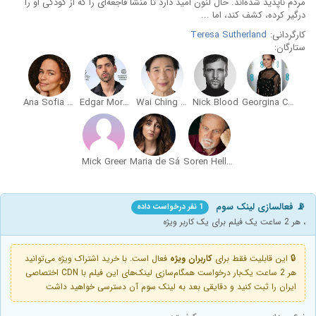
مردم ناپدید شده‌اند. حال لنون امید دارد تا منشا فاجعه‌ای را که از کودکی او را
درگیر کرده، کشف کند، اما ...
کارگردانی:
Teresa Sutherland
ستارگان:
Ana Sofia Martins
Edgar Morais
Wai Ching Ho
Nick Blood
Georgina Campbell
Mick Greer
Maria de Sá
Soren Hellerup
📡 فعالسازی لینک سوم
1 نفر درخواست داده
، هر 2 ساعت یک فیلم برای یک کاربر ویژه
🔒 این قابلیت فقط برای
کاربران ویژه
فعال است. با خرید اشتراک ویژه می‌توانید
هر 2 ساعت یک‌بار درخواست همگام‌سازی لینک‌های این فیلم با CDN اختصاصی
ایران را ثبت کنید و دقایقی بعد به لینک سوم آن دسترسی خواهید داشت