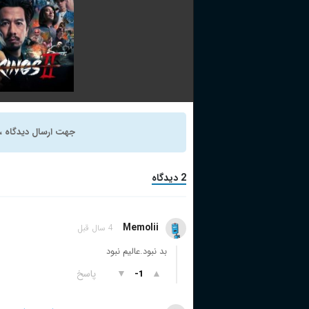
4 Kings 2
جهت ارسال دیدگاه ، 
(2023)
اکشن
,
درام
,
جنای
2 دیدگاه
+ WATCHLIST
Memolii
4 سال قبل
بد نبود.عالیم نبود
▲
▼
پاسخ
-1