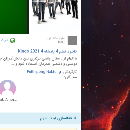
ay
deo
امتیاز منتقدان
تایلند
-
از 100
دانلود فیلم 4 پادشاه 4 Kings 2021
دوستی و دشمنی همزمان استفاده شود و ...
کارگردانی:
Putthipong Naktong
ستارگان:
Arak Amornsupasiri
📡 فعالسازی لینک سوم