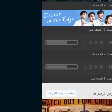
ن تریلر ها
مشاهده لیست کامل >>