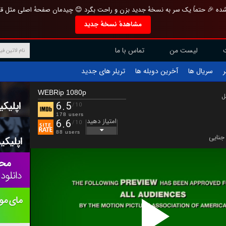
تازه و منحصر به فرد بازطراحی شده 🎉 حتماً یک سر به نسخهٔ جدید بزن و راحت بگرد 
مشاهدهٔ نسخهٔ جدید
تماس با ما
لیست من
تریلر های جدید
آخرین دوبله ها
سریال ها
ف
WEBRip 1080p
ب
6.5
/10
178 users
امتیاز دهید
6.6
/10
88 users
جنایی