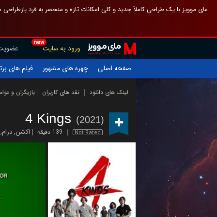
 چیدمان صفحهٔ اصلی مثل قبل مانده تا گم نشوی ، و اگر ظاهر تازه‌تری می‌خواهی
new
عضویت
ورود به سایت
یلم های برتر
چهره های مشهور
صفحه اصلی
ازیگران و عوامل
نقد های کاربران
لینک های دانلود
4 Kings
(2021)
,
درام
,
اکشن
139 دقیقه
Not Rated