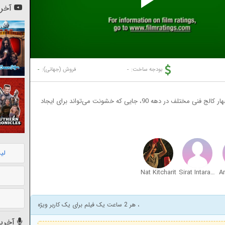
Pl
آخری
Vi
-
-
بودجه ساخت:
فروش (جهانی):
با الهام از داستان واقعی درگیری بین دانش‌آموزان چهار کالج فنی مختلف در دهه 90، جایی که خشونت می‌تواند برای ایجاد
لی
Nat Kitcharit
Sirat Intarachote
، هر 2 ساعت یک فیلم برای یک کاربر ویژه
آخرین