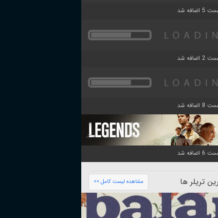
ن تریلر ها
مشاهده لیست کامل >>