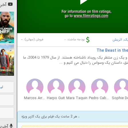
Pl
آخری
Vi
یک
,
اتریش
-
-
بودجه ساخت:
فروش (جهانی):
به مدت 25 سال، در یک کلوپ شبانه بزرگ، یک مرد و یک زن منتظر یک رویداد ناشناخته هستند. از سال 1979 تا 2004، ما
، داستان یک وسواس را دنبال می کنیم و ...
لی
Marcos Arriola
Harpo Guit
Mara Taquin
Pedro Cabanas
، هر 2 ساعت یک فیلم برای یک کاربر ویژه
آخرین