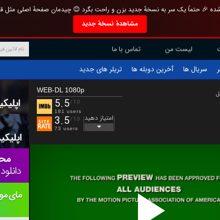
تازه و منحصر به فرد بازطراحی شده 🎉 حتماً یک سر به نسخهٔ جدید بزن و راحت بگرد 
مشاهدهٔ نسخهٔ جدید
تماس با ما
لیست من
تریلر های جدید
آخرین دوبله ها
سریال ها
ف
WEB-DL 1080p
ب
5.5
/10
181 users
امتیاز دهید
3.5
/10
73 users