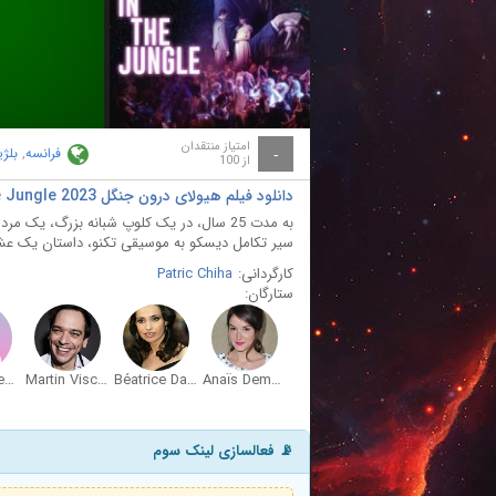
ay
deo
امتیاز منتقدان
فرانسه
,
بلژ
-
از 100
دانلود فیلم هیولای درون جنگل The Beast in the Jungle 2023
سیر تکامل دیسکو به موسیقی تکنو، داستان یک عشق
کارگردانی:
Patric Chiha
ستارگان:
Sophie Demeyer
Martin Vischer
Béatrice Dalle
Anaïs Demoustier
📡 فعالسازی لینک سوم