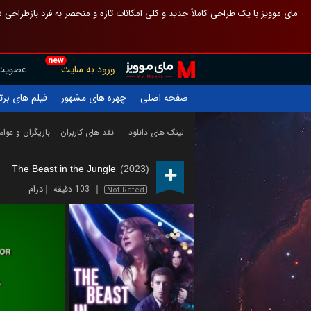
 چیدمان صفحهٔ اصلی مثل قبل مانده تا گم نشوی ، و اگر ظاهر تازه‌تری می‌خواهی
new
عضویت
ورود به سایت
یلم های برتر
چهره های مشهور
صفحه اصلی
ازیگران و عوامل
نقد های کاربران
لینک های دانلود
The Beast in the Jungle
(2023)
درام
103 دقیقه
Not Rated