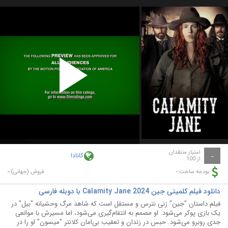
Play
Video
امتیاز منتقدان
کانادا
-
از 100
-
-
بودجه ساخت:
فروش (جهانی):
دانلود فیلم کلمیتی جین Calamity Jane 2024 با دوبله فارسی
فیلم داستان "جین" زنی نترس و مستقل است که شاهد مرگ وحشیانه "بیل" در
یک بازی پوکر می‌شود. او مصمم به انتقام‌گیری می‌شود، اما مسیرش با موانعی
جدی روبرو می‌شود. حبس در زندان و تعقیب بی‌امان کلانتر "میسون" او را در