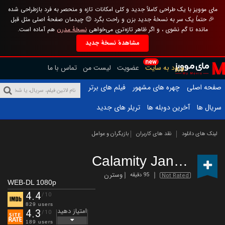
مای موویز با یک طراحی کاملاً جدید و کلی امکانات تازه و منحصر به فرد بازطراحی شده
🎉 حتماً یک سر به نسخهٔ جدید بزن و راحت بگرد 😊 چیدمان صفحهٔ اصلی مثل قبل
مانده تا گم نشوی ، و اگر ظاهر تازه‌تری می‌خواهی
نسخهٔ مدرن
هم آماده است.
مشاهدهٔ نسخهٔ جدید
new
ورود به سایت
عضویت
لیست من
تماس با ما
صفحه اصلی
چهره های مشهور
فیلم های برتر
سریال ها
آخرین دوبله ها
تریلر های جدید
لینک های دانلود
نقد های کاربران
بازیگران و عوامل
Calamity Jane
(2024)
وسترن
95 دقیقه
Not Rated
WEB-DL 1080p
4.4
/10
829 users
امتیاز دهید
4.3
/10
189 users