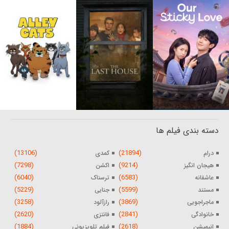
دسته بندی فیلم ها
(13106)
(21894)
درام
کمدی
(7298)
(9214)
هیجان انگیز
اکشن
(6040)
(6583)
عاشقانه
ترسناک
(5229)
(5599)
مستند
جنایی
(3258)
(3869)
ماجراجویی
رازآلود
(2620)
(2841)
خانوادگی
فانتزی
(1884)
(2618)
انیمیشن
فیلم تلویزیونی