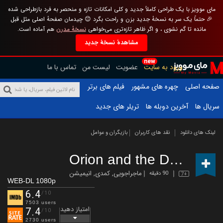
مای موویز با یک طراحی کاملاً جدید و کلی امکانات تازه و منحصر به فرد بازطراحی شده
🎉 حتماً یک سر به نسخهٔ جدید بزن و راحت بگرد 😊 چیدمان صفحهٔ اصلی مثل قبل
مانده تا گم نشوی ، و اگر ظاهر تازه‌تری می‌خواهی
نسخهٔ مدرن
هم آماده است.
مشاهدهٔ نسخهٔ جدید
new
ورود به سایت
عضویت
لیست من
تماس با ما
صفحه اصلی
چهره های مشهور
فیلم های برتر
سریال ها
آخرین دوبله ها
تریلر های جدید
لینک های دانلود
نقد های کاربران
بازیگران و عوامل
Orion and the Dark
(2024)
ماجراجویی
,
کمدی
,
انیمیشن
90 دقیقه
7+
WEB-DL 1080p
6.4
/10
7503 users
امتیاز دهید
7.4
/10
2730 users