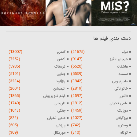
دسته بندی فیلم ها
(13007)
(21675)
درام
کمدی
(7252)
(9147)
هیجان انگیز
اکشن
(5985)
(6520)
عاشقانه
ترسناک
(5191)
(5539)
مستند
جنایی
(3234)
(3842)
ماجراجویی
رازآلود
(2604)
(2819)
خانوادگی
انیمیشن
(1865)
(2597)
فانتزی
فیلم تلویزیونی
(1740)
(1812)
علمی تخیلی
تاریخی
(1043)
(1459)
موزیک
جنگی
(822)
(1027)
بیوگرافی
علمی تخیلی
(505)
(742)
وسترن
ورزشی
(309)
(310)
کوتاه
موزیکال