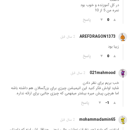
در کل آموزنده و خوب بود
نمره من 5 از 10
▲
▼
پاسخ
0
AREFDRAGON1373
2 سال قبل
زیبا بود
▲
▼
پاسخ
0
021mahmood
2 سال قبل
خب بریم برای نظر دادن
شاید اولش فکر کنید این انیمیشن چیزی برای بزرگسالان هم داشته باشه
اما هرچی پیش میره بیشتر میفهمی که چیزی جالبی برای ارائه نداره.
▲
▼
پاسخ
-1
mohammadamin65
2 سال قبل
اینقدی که بقیه توی نظرات نوشتن عالی نبود... حداقل اش اینه که داستان