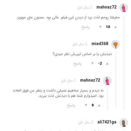
mahnaz72
2 سال قبل
حقیقتا روحم لذت برد از دیدن این فیلم. عالی بود. ممنون مای موویز.
▲
▼
پاسخ
10
miad368
2 سال قبل
دیدیش یا بر اساس تیزرش نظر میدی؟
▲
▼
پاسخ
-2
mahnaz72
2 سال قبل
نه دیدم و بسیار مفاهیم عمیقی داشت و بنظر من فوق العاده
بود. امیدوارم شما هم با دیدنش لذت ببرید.
▲
▼
پاسخ
9
ali7421ga
2 سال قبل