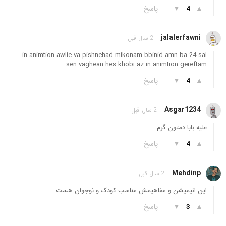
▲
▼
پاسخ
4
jalalerfawni
2 سال قبل
in animtion awlie va pishnehad mikonam bbinid amn ba 24 sal
sen vaghean hes khobi az in animtion gereftam
▲
▼
پاسخ
4
Asgar1234
2 سال قبل
علیه بابا دمتون گرم
▲
▼
پاسخ
4
Mehdinp
2 سال قبل
این انیمیشن و مفاهیمش مناسب کودک و نوجوان هست .
▲
▼
پاسخ
3