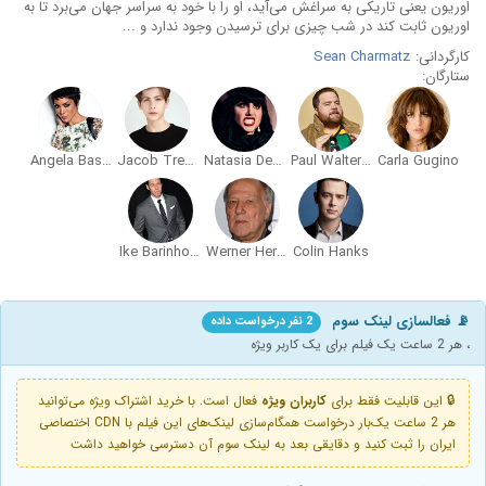
اوریون یعنی تاریکی به سراغش می‌آید، او را با خود به سراسر جهان می‌برد تا به
اوریون ثابت کند در شب چیزی برای ترسیدن وجود ندارد و ...
کارگردانی:
Sean Charmatz
ستارگان:
Angela Bassett
Jacob Tremblay
Natasia Demetriou
Paul Walter Hauser
Carla Gugino
Ike Barinholtz
Werner Herzog
Colin Hanks
📡 فعالسازی لینک سوم
2 نفر درخواست داده
، هر 2 ساعت یک فیلم برای یک کاربر ویژه
🔒 این قابلیت فقط برای
کاربران ویژه
فعال است. با خرید اشتراک ویژه می‌توانید
هر 2 ساعت یک‌بار درخواست همگام‌سازی لینک‌های این فیلم با CDN اختصاصی
ایران را ثبت کنید و دقایقی بعد به لینک سوم آن دسترسی خواهید داشت