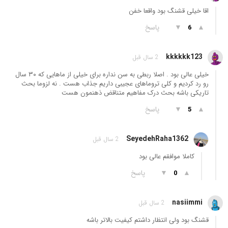
اقا خیلی قشنگ بود واقعا خفن
▲
▼
پاسخ
6
kkkkkk123
2 سال قبل
خیلی عالی بود . اصلا ربطی به سن نداره برای خیلی از ماهایی که ۳۰ سال
رو رد کردیم و کلی تروماهای عجیبی داریم جذاب هست . نه لزوما بحث
تاریکی باشه بحث درک مفاهیم متناقض ذهنمون هست
▲
▼
پاسخ
5
SeyedehRaha1362
2 سال قبل
کاملا موافقم عالی بود
▲
▼
پاسخ
0
nasiimmi
2 سال قبل
قشنگ بود ولی انتظار داشتم کیفیت بالاتر باشه