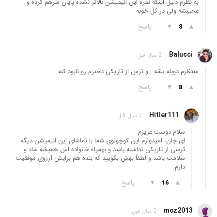
به نظرم دلیل اینکه نمره این انیمیشن بالاتر نشده پایان سرهم کرده و
عجیبشه ولی در کل خوبه
▲
▼
پاسخ
8
Balucci
2 سال قبل
منتظرم دوبله بشه ، و ترس از تاریکی دخترم رو نابود کنه
▲
▼
پاسخ
8
Hitler111
2 سال قبل
سلام دوست عزیزم
ای جان، امیدوارم این کوچولوی شما با تماشای این انیمیشن دیگه
ترسی از تاریکی نداشته باشد و بهمراه خانواده اش همیشه شاد و
سلامت باشد و لطفاً بهش بگویید که بنده هم برایش آرزوی موفقیت
دارم.
▲
▼
پاسخ
16
moz2013
2 سال قبل