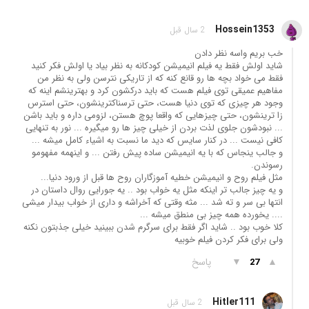
Hossein1353
2 سال قبل
خب بریم واسه نظر دادن
شاید اولش فقط یه فیلم انیمیشن کودکانه به نظر بیاد یا اولش فکر کنید
فقط می خواد بچه ها رو قانع کنه که از تاریکی نترسن ولی به نظر من
مفاهیم عمیقی توی فیلم هست که باید درکشون کرد و بهترینشم اینه که
وجود هر چیزی که توی دنیا هست، حتی ترسناکترینشون، حتی استرس
زا ترینشون، حتی چیزهایی که واقعا پوچ هستن، لزومی داره و باید باشن
... نبودشون جلوی لذت بردن از خیلی چیز ها رو میگیره ... نور به تنهایی
کافی نیست ... در کنار سایس که دید ما نسبت به اشیاء کامل میشه ...
و جالب ینجاس که با یه انیمیشن ساده پیش رفتن ... و اینهمه مفهومو
رسوندن.
مثل فیلم روح و انیمیشن خطیه آموزگاران روح ها قبل از ورود دنیا...
و یه چیز جالب تر اینکه مثل یه خواب بود .. یه جورایی روال داستان در
انتها بی سر و ته شد ... مثه وقتی که آخراشه و داری از خواب بیدار میشی
.... یخورده همه چیز بی منطق میشه ...
کلا خوب بود .. شاید اگر فقط برای سرگرم شدن ببینید خیلی جذبتون نکنه
ولی برای فکر کردن فیلم خوبیه
▲
▼
پاسخ
27
Hitler111
2 سال قبل