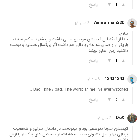
▲
▼
پاسخ
1
Amirarman520
2 سال قبل
سلام.
جدا از اینکه این انیمیشن موضوع جالبی داشت و پیشنهاد میکنم ببینید،
بازیگران و صداپیشه های باحالی هم داشت اگر بزرگسال هستید و دوست
داشتید زبان اصلی ببینید
▲
▼
پاسخ
1
12431243
8 ماه قبل
Bad , kheiy bad. The worst anime I've ever watched ...
▲
▼
پاسخ
0
DeX
2 سال قبل
انیمیشن نسبتا متوسطی بود و میتونست در داستان سرایی و شخصیت
پردازی بهتر عمل کنه ولی خب نمیشه انتظار انیمیشن های پیکسار را ازش
داشت