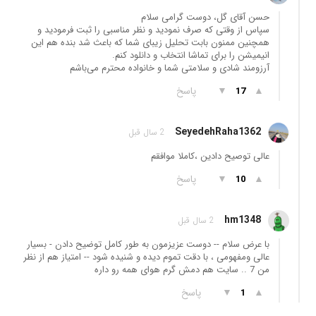
حسن آقای گل، دوست گرامی سلام
سپاس از وقتی که صرف نمودید و نظر مناسبی را ثبت فرمودید و
همچنین ممنون بابت تحلیل زیبای شما که باعث شد بنده هم این
انیمیشن را برای تماشا انتخاب و دانلود کنم.
آرزومند شادی و سلامتی شما و خانواده محترم می‌باشم
▲
▼
پاسخ
17
SeyedehRaha1362
2 سال قبل
عالی توصیح دادین ،کاملا موافقم
▲
▼
پاسخ
10
hm1348
2 سال قبل
با عرض سلام -- دوست عزیزمون به طور کامل توضیح دادن - بسیار
عالی ومفهومی ، با دقت تموم دیده و شنیده شود -- امتیاز هم از نظر
من 7 .. سایت هم دمش گرم هوای همه رو داره
▲
▼
پاسخ
1