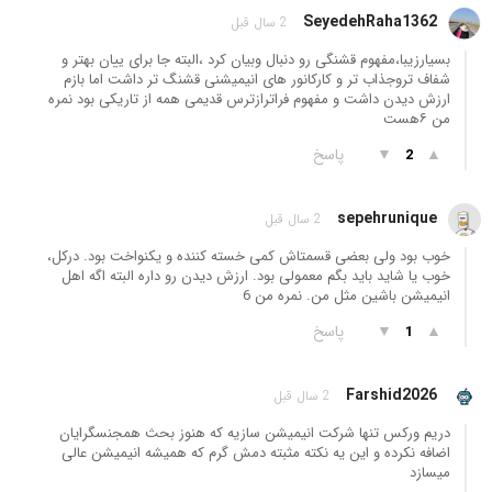
SeyedehRaha1362
2 سال قبل
بسیارزیبا،مفهوم قشنگی رو دنبال وبیان کرد ،البته جا برای ییان بهتر و
شفاف تروجذاب تر و کارکانور های انیمیشنی قشنگ تر داشت اما بازم
ارزش دیدن داشت و مفهوم فراترازترس قدیمی همه از تاریکی بود نمره
من ۶هست
▲
▼
پاسخ
2
sepehrunique
2 سال قبل
خوب بود ولی بعضی قسمتاش کمی خسته کننده و یکنواخت بود. درکل،
خوب یا شاید باید بگم معمولی بود. ارزش دیدن رو داره البته اگه اهل
انیمیشن باشین مثل من. نمره من 6
▲
▼
پاسخ
1
Farshid2026
2 سال قبل
دریم ورکس تنها شرکت انیمیشن سازیه که هنوز بحث همجنسگرایان
اضافه نکرده و این یه نکته مثبته دمش گرم که همیشه انیمیشن عالی
میسازد