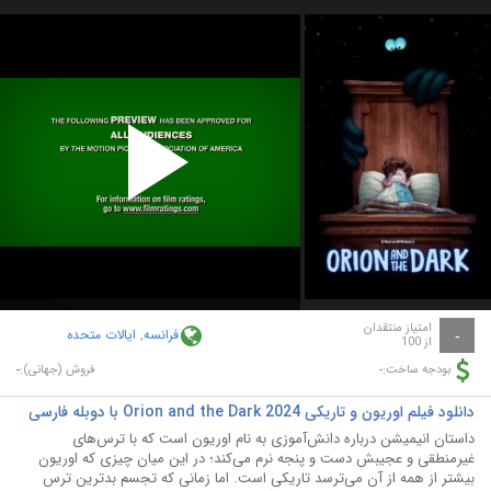
Play
Video
امتیاز منتقدان
فرانسه
,
ایالات متحده
-
از 100
-
-
بودجه ساخت:
فروش (جهانی):
دانلود فیلم اوریون و تاریکی Orion and the Dark 2024 با دوبله فارسی
داستان انیمیشن درباره دانش‌آموزی به نام اوریون است که با ترس‌های
غیرمنطقی و عجیبش دست‌ و پنجه نرم می‌کند؛ در این میان چیزی که اوریون
بیشتر از همه از آن می‌ترسد تاریکی است. اما زمانی که تجسم بدترین ترس