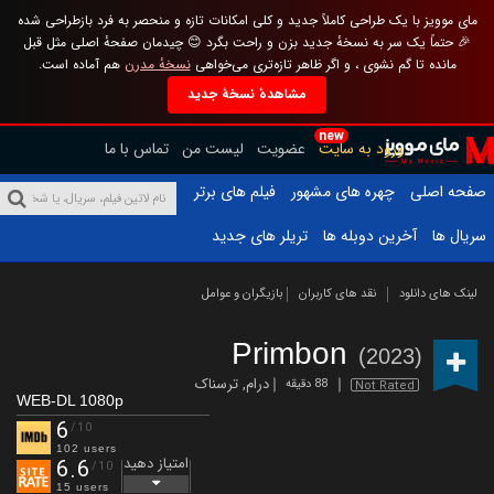
مای موویز با یک طراحی کاملاً جدید و کلی امکانات تازه و منحصر به فرد بازطراحی شده
🎉 حتماً یک سر به نسخهٔ جدید بزن و راحت بگرد 😊 چیدمان صفحهٔ اصلی مثل قبل
مانده تا گم نشوی ، و اگر ظاهر تازه‌تری می‌خواهی
نسخهٔ مدرن
هم آماده است.
مشاهدهٔ نسخهٔ جدید
new
ورود به سایت
عضویت
لیست من
تماس با ما
صفحه اصلی
چهره های مشهور
فیلم های برتر
سریال ها
آخرین دوبله ها
تریلر های جدید
لینک های دانلود
نقد های کاربران
بازیگران و عوامل
Primbon
(2023)
درام
,
ترسناک
88 دقیقه
Not Rated
WEB-DL 1080p
6
/10
102 users
امتیاز دهید
6.6
/10
15 users