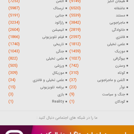
(7253)
(9149)
هیجان انگیز
اکشن
(5987)
(6520)
عاشقانه
ترسناک
(5191)
(5539)
مستند
جنایی
(3234)
(3842)
ماجراجویی
رازآلود
(2604)
(2819)
خانوادگی
انیمیشن
(1866)
(2597)
فانتزی
فیلم تلویزیونی
(1740)
(1812)
علمی تخیلی
تاریخی
(1043)
(1459)
موزیک
جنگی
(822)
(1027)
بیوگرافی
علمی تخیلی
(505)
(742)
وسترن
ورزشی
(309)
(310)
کوتاه
موزیکال
(34)
(37)
اکشن و ماجراجویی
علمی تخیلی و فانتزی
(15)
(23)
نوآر
برنامه تلویزیونی
(3)
(9)
جنگ و سیاست
بازی
(1)
(1)
کودکان
Reality
ما را در شبکه های اجتماعی دنبال کنید :