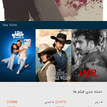
Vae Victis
دسته بندی فیلم ها
(13008)
(21677)
درام
کمدی