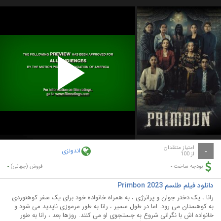
Play
Video
امتیاز منتقدان
اندونزی
-
از 100
-
-
بودجه ساخت:
فروش (جهانی):
دانلود فیلم طلسم Primbon 2023
رانا ، یک دختر جوان و پرانرژی ، به همراه خانواده خود برای یک سفر کوهنوردی
به کوهستان می رود. اما در طول مسیر ، رانا به طور مرموزی ناپدید می شود و
خانواده اش با نگرانی شروع به جستجوی او می کنند. روزها بعد ، رانا به طور