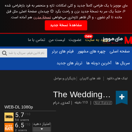
مای موویز با یک طراحی کاملاً جدید و کلی امکانات تازه و منحصر به فرد بازطراحی شده
🎉 حتماً یک سر به نسخهٔ جدید بزن و راحت بگرد 😊 چیدمان صفحهٔ اصلی مثل قبل
مانده تا گم نشوی ، و اگر ظاهر تازه‌تری می‌خواهی
نسخهٔ مدرن
هم آماده است.
مشاهدهٔ نسخهٔ جدید
new
ورود به سایت
عضویت
لیست من
تماس با ما
صفحه اصلی
چهره های مشهور
فیلم های برتر
سریال ها
آخرین دوبله ها
تریلر های جدید
لینک های دانلود
نقد های کاربران
بازیگران و عوامل
The Wedding Party
(
کمدی
,
درام
113 دقیقه
Not Rated
WEB-DL 1080p
5.7
/10
54 users
امتیاز دهید
6.5
/10
2 users