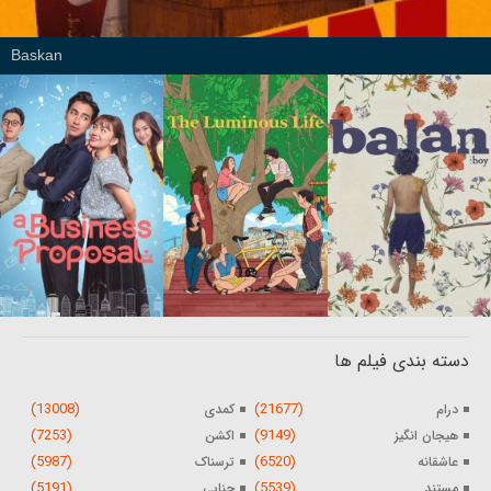
Baskan
دسته بندی فیلم ها
(13008)
(21677)
درام
کمدی
(7253)
(9149)
هیجان انگیز
اکشن
(5987)
(6520)
عاشقانه
ترسناک
(5191)
(5539)
مستند
جنایی