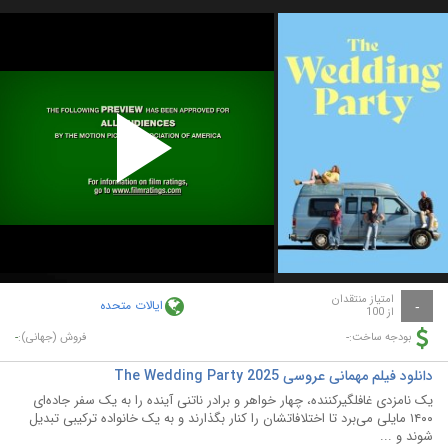
Play
Video
امتیاز منتقدان
ایالات متحده
-
از 100
-
-
بودجه ساخت:
فروش (جهانی):
دانلود فیلم مهمانی عروسی The Wedding Party 2025
یک نامزدی غافلگیرکننده، چهار خواهر و برادر ناتنی آینده را به یک سفر جاده‌ای
۱۴۰۰ مایلی می‌برد تا اختلافاتشان را کنار بگذارند و به یک خانواده ترکیبی تبدیل
شوند و ...