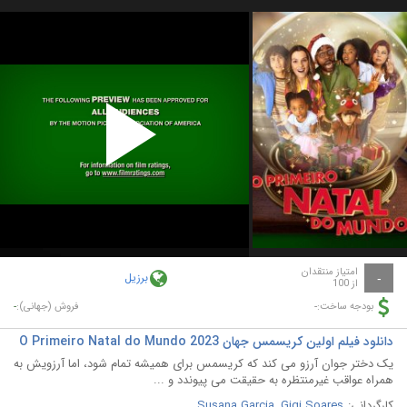
Play
Video
امتیاز منتقدان
برزیل
-
از 100
-
-
بودجه ساخت:
فروش (جهانی):
دانلود فیلم اولین کریسمس جهان O Primeiro Natal do Mundo 2023
یک دختر جوان آرزو می کند که کریسمس برای همیشه تمام شود، اما آرزویش به
همراه عواقب غیرمنتظره به حقیقت می پیوندد و ...
کارگردانی:
Gigi Soares
,
Susana Garcia