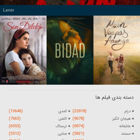
Lenin
دسته بندی فیلم ها
(13646)
(22818)
درام
کمدی
(7663)
(9678)
هیجان انگیز
اکشن
(6553)
(6874)
عاشقانه
ترسناک
(5512)
(5821)
مستند
جنایی