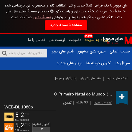
مای موویز با یک طراحی کاملاً جدید و کلی امکانات تازه و منحصر به فرد بازطراحی شده
🎉 حتماً یک سر به نسخهٔ جدید بزن و راحت بگرد 😊 چیدمان صفحهٔ اصلی مثل قبل
مانده تا گم نشوی ، و اگر ظاهر تازه‌تری می‌خواهی
نسخهٔ مدرن
هم آماده است.
مشاهدهٔ نسخهٔ جدید
new
ورود به سایت
عضویت
لیست من
تماس با ما
صفحه اصلی
چهره های مشهور
فیلم های برتر
سریال ها
آخرین دوبله ها
تریلر های جدید
لینک های دانلود
نقد های کاربران
بازیگران و عوامل
O Primeiro Natal do Mundo
(2023)
کمدی
93 دقیقه
Not Rated
WEB-DL 1080p
5.2
/10
51 users
امتیاز دهید
5.2
/10
18 users