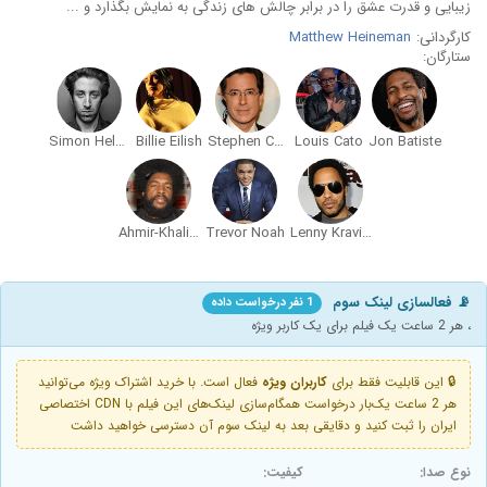
زیبایی و قدرت عشق را در برابر چالش های زندگی به نمایش بگذارد و ...
کارگردانی:
Matthew Heineman
ستارگان:
Simon Helberg
Billie Eilish
Stephen Colbert
Louis Cato
Jon Batiste
Ahmir-Khalib Thompson
Trevor Noah
Lenny Kravitz
📡 فعالسازی لینک سوم
1 نفر درخواست داده
، هر 2 ساعت یک فیلم برای یک کاربر ویژه
🔒 این قابلیت فقط برای
کاربران ویژه
فعال است. با خرید اشتراک ویژه می‌توانید
هر 2 ساعت یک‌بار درخواست همگام‌سازی لینک‌های این فیلم با CDN اختصاصی
ایران را ثبت کنید و دقایقی بعد به لینک سوم آن دسترسی خواهید داشت
نوع صدا:
کیفیت: