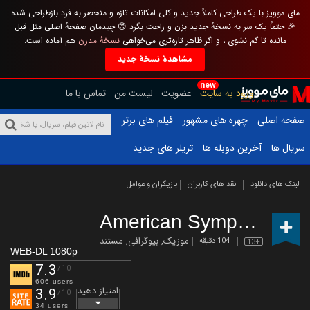
مای موویز با یک طراحی کاملاً جدید و کلی امکانات تازه و منحصر به فرد بازطراحی شده
🎉 حتماً یک سر به نسخهٔ جدید بزن و راحت بگرد 😊 چیدمان صفحهٔ اصلی مثل قبل
مانده تا گم نشوی ، و اگر ظاهر تازه‌تری می‌خواهی
نسخهٔ مدرن
هم آماده است.
مشاهدهٔ نسخهٔ جدید
new
ورود به سایت
عضویت
لیست من
تماس با ما
صفحه اصلی
چهره های مشهور
فیلم های برتر
سریال ها
آخرین دوبله ها
تریلر های جدید
لینک های دانلود
نقد های کاربران
بازیگران و عوامل
American Symphony
(20
موزیک
,
بیوگرافی
,
مستند
104 دقیقه
13+
WEB-DL 1080p
7.3
/10
606 users
امتیاز دهید
3.9
/10
34 users