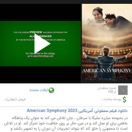
Play
Video
امتیاز منتقدان
ایالات متحده
-
از 100
-
-
بودجه ساخت:
فروش (جهانی):
دانلود فیلم سمفونی آمریکایی American Symphony 2023
در بحبوحه مبارزه سلیکا با سرطان ، جان تلاش می کند به عنوان یک پناهگاه
عاطفی برای او عمل کند و در عین حال بر روی خلاقیت خود تمرکز کند. او در تلاش
است تا سمفونی را خلق کند که بتواند تجربیات آن دوران را به تصویر بکشد و