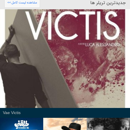
جدیدترین تریلر ها
مشاهده لیست کامل >>
Vae Victis