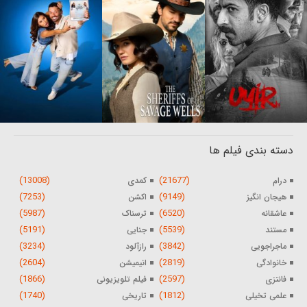
دسته بندی فیلم ها
(13008)
(21677)
درام
کمدی
(7253)
(9149)
هیجان انگیز
اکشن
(5987)
(6520)
عاشقانه
ترسناک
(5191)
(5539)
مستند
جنایی
(3234)
(3842)
ماجراجویی
رازآلود
(2604)
(2819)
خانوادگی
انیمیشن
(1866)
(2597)
فانتزی
فیلم تلویزیونی
(1740)
(1812)
علمی تخیلی
تاریخی