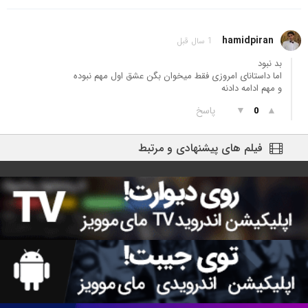
hamidpiran
1 سال قبل
بد نبود
اما داستانای امروزی فقط میخوان بگن عشق اول مهم نبوده
و مهم ادامه دادنه
▲
▼
پاسخ
0
فیلم های پیشنهادی و مرتبط