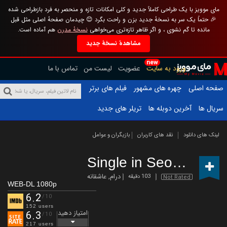
مای موویز با یک طراحی کاملاً جدید و کلی امکانات تازه و منحصر به فرد بازطراحی شده
🎉 حتماً یک سر به نسخهٔ جدید بزن و راحت بگرد 😊 چیدمان صفحهٔ اصلی مثل قبل
مانده تا گم نشوی ، و اگر ظاهر تازه‌تری می‌خواهی
نسخهٔ مدرن
هم آماده است.
مشاهدهٔ نسخهٔ جدید
new
ورود به سایت
عضویت
لیست من
تماس با ما
صفحه اصلی
چهره های مشهور
فیلم های برتر
سریال ها
آخرین دوبله ها
تریلر های جدید
لینک های دانلود
نقد های کاربران
بازیگران و عوامل
Single in Seoul
(2023)
درام
,
عاشقانه
103 دقیقه
Not Rated
WEB-DL 1080p
6.2
/10
152 users
امتیاز دهید
6.3
/10
217 users