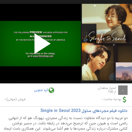
Play
Video
امتیاز منتقدان
کره جنوبی
-
از 100
-
-
بودجه ساخت:
فروش (جهانی):
دانلود فیلم مجردهای سئول Single in Seoul 2023
دو غریبه با دو دیدگاه متفاوت نسبت به زندگی مجردی، یهونگ هو که از تنهایی
راضی است و هیون جین که ترجیح می‌دهد در رابطه باشد، در مسیر نوشتن
کتابی مشترک درباره زندگی مجردها با هم آشنا می‌شوند. این همکاری باعث ایجاد