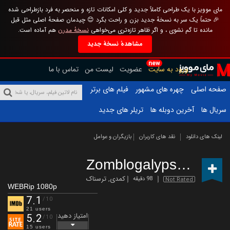
مای موویز با یک طراحی کاملاً جدید و کلی امکانات تازه و منحصر به فرد بازطراحی شده
🎉 حتماً یک سر به نسخهٔ جدید بزن و راحت بگرد 😊 چیدمان صفحهٔ اصلی مثل قبل
مانده تا گم نشوی ، و اگر ظاهر تازه‌تری می‌خواهی
نسخهٔ مدرن
هم آماده است.
مشاهدهٔ نسخهٔ جدید
new
ورود به سایت
عضویت
لیست من
تماس با ما
صفحه اصلی
چهره های مشهور
فیلم های برتر
سریال ها
آخرین دوبله ها
تریلر های جدید
لینک های دانلود
نقد های کاربران
بازیگران و عوامل
Zomblogalypse
(2022)
کمدی
,
ترسناک
98 دقیقه
Not Rated
WEBRip 1080p
7.1
/10
21 users
امتیاز دهید
5.2
/10
15 users