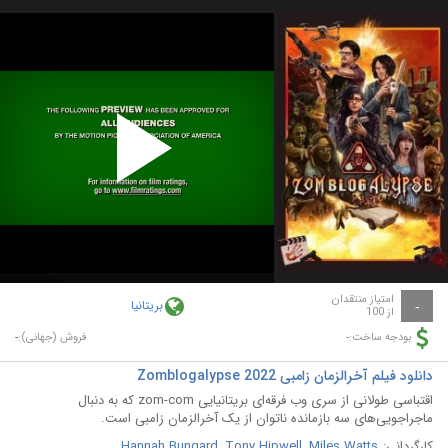
Play
Video
امتیاز منتقدان
بریتانیا
-
از 100
-
-
بودجه ساخت:
فروش (جهانی):
دانلود فیلم آخرالزمان زامبی Zomblogalypse 2022
اقتباسی طولانی از سری وب فرقه‌ای بریتانیایی zom-com که به دنبال
ماجراجویی‌های سه بازمانده ناتوان از یک آخرالزمان زامبی است.
کارگردانی:
Miles Watts
,
Tony Hipwell
,
Hannah Bungard