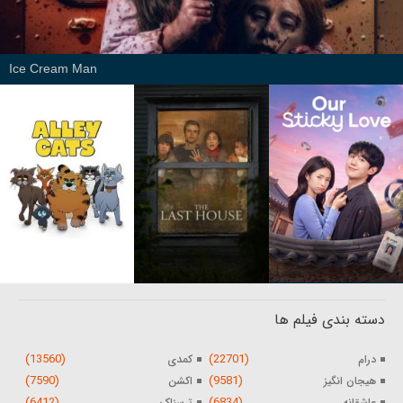
Ice Cream Man
دسته بندی فیلم ها
(13560)
(22701)
درام
کمدی
(7590)
(9581)
هیجان انگیز
اکشن
(6412)
(6834)
عاشقانه
ترسناک