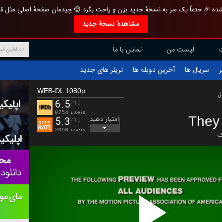
تازه و منحصر به فرد بازطراحی شده 🎉 حتماً یک سر به نسخهٔ جدید بزن و راحت بگرد 
مشاهدهٔ نسخهٔ جدید
تماس با ما
لیست من
تریلر های جدید
آخرین دوبله ها
سریال ها
ف
WEB-DL 1080p
ب
6.5
/10
8754 users
They 
امتیاز دهید
5.3
/10
2098 users
ت