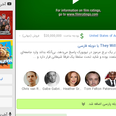
Pl
آخری
Vi
-
$20,000,000
United States of 
بودجه ساخت:
فروش (جهانی):
در یک برج مرموز در نیویورک پاسخ می‌دهد، بی‌آنکه بداند وارد جامعه‌ای
دد بوده و شاید تحت سلطهٔ یک فرقهٔ شیطانی قرار دارد و ...
لی
Chris van Rensburg
Gabe Gabriel
Heather Graham
Tom Felton
آخرین