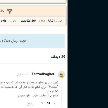
دان
AAC
264 مگابایت
oviz
فرمت :
حجم :
انکودر :
جهت ارسال دیدگاه ، 
29 دیدگاه
Farzadbagheri
3 ماه قبل
توی این روزهای سخت و عذاب آور که مردم عزیز
"لینک۳" برای فیلم ها به فکر آن ها هستید 
تشکر دارد.
ممنون از سایت خوب مای موویز
▲
▼
پاسخ
52