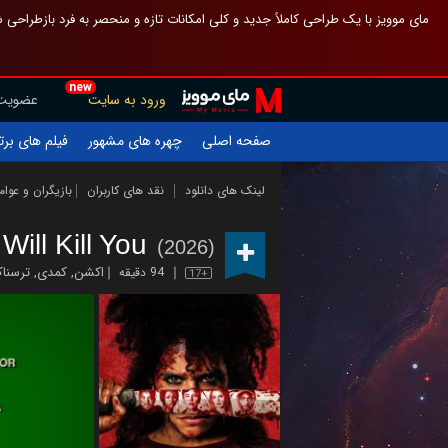
 چیدمان صفحهٔ اصلی مثل قبل مانده تا گم نشوی ، و اگر ظاهر تازه‌تری می‌خواهی
new
عضویت
ورود به سایت
یلم های برتر
چهره های مشهور
صفحه اصلی
ازیگران و عوامل
نقد های کاربران
لینک های دانلود
Will Kill You
(2026)
رسناک
,
کمدی
,
اکشن
94 دقیقه
17+