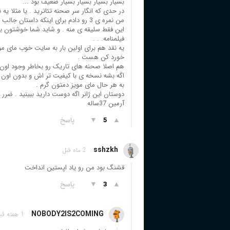
بسیار بسیار بسیار بسیار ضعیف بود ...
در حدی که انگار سر صحنه تئاترید . یا مثلا یه 
من نمره ی 3 رو دادم برای اینکه داستا
این فقط سلیقه ی منه . و شاید شما خوشتون بی
فیلمنامه. . .
خورد کن هست .
هم اصلا صحنه های تاریک رو بخاطر وجود اون 
اگه بشه نسخه ی با کیفیت تر اش و بدون اون لو
به هر حال مای مویز دمتون گرم .
دوستان این ژانر اگه دوست دارید ببینید . ضرر ن
آرمین 37ساله
▲
▼
پاسخ
5
sshzkh
2 ماه قبل
قشنگ بود من رو یاد اپستین انداخت
▲
▼
پاسخ
3
NOBODY2IS2COMING
1 هفته قبل