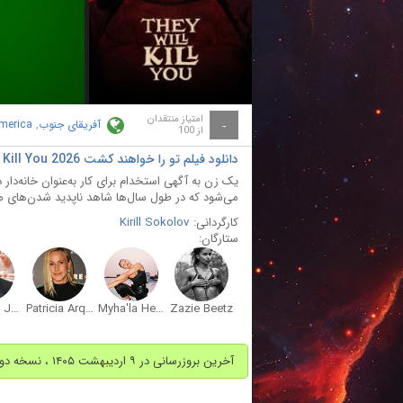
ay
deo
امتیاز منتقدان
آفریقای جنوب
,
America
-
از 100
دانلود فیلم تو را خواهند کشت They Will Kill You 2026 با دوبله فارسی
یک زن به آگهی استخدام برای کار به‌عنوان خانه‌دار 
می‌شود که در طول سال‌ها شاهد ناپدید شدن‌های متع
کارگردانی:
Kirill Sokolov
ستارگان:
Paterson Joseph
Patricia Arquette
Myha'la Herrold
Zazie Beetz
آخرین بروزرسانی در ۹ اردیبهشت ۱۴۰۵ ، نسخه دوبله پارسی اضافه شد.