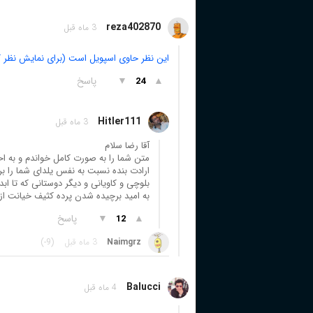
reza402870
3 ماه قبل
این نظر حاوی اسپویل است (برای نمایش نظر ک
▲
▼
پاسخ
24
Hitler111
3 ماه قبل
آقا رضا سلام
متن شما را به صورت کامل خواندم و به احتر
ارادت بنده نسبت به نفس یلدای شما را بر
بلوچی و کاویانی و دیگر دوستانی که تا اب
به امید برچیده شدن پرده کثیف خیانت از 
▲
▼
پاسخ
12
Naimgrz
3 ماه قبل
(-9)
Balucci
4 ماه قبل