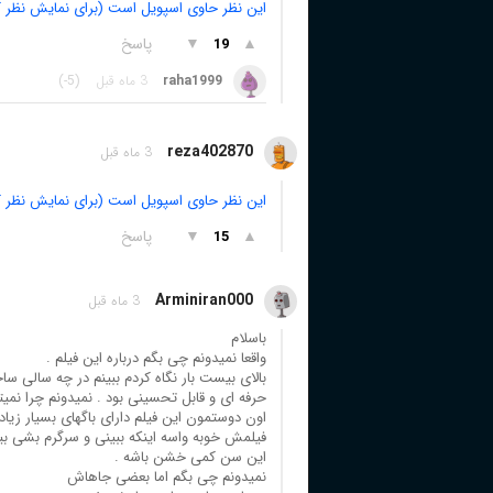
این نظر حاوی اسپویل است (برای نمایش نظر ک
▲
▼
پاسخ
19
raha1999
3 ماه قبل
(-5)
reza402870
3 ماه قبل
این نظر حاوی اسپویل است (برای نمایش نظر ک
▲
▼
پاسخ
15
Arminiran000
3 ماه قبل
باسلام
واقعا نمیدونم چی بگم درباره این فیلم .
اون دوستمون این فیلم دارای باگهای بسیار زیادی
فیلمش خوبه واسه اینکه ببینی و سرگرم بشی بیشت
این سن کمی خشن باشه .
نمیدونم چی بگم اما بعضی جاهاش