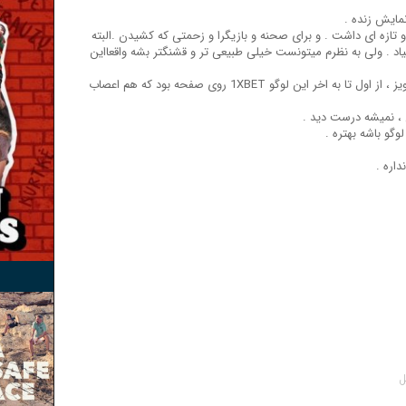
نمایش زنده .
ن جالب و تازه ای داشت . و برای صحنه و بازیگرا و زحمتی که کشیدن .البته
اد . ولی به نظرم میتونست خیلی طبیعی تر و قشنگتر بشه واقعااین
یه نقد هم برای اولین بار به سایت خوب مای مویز ، از اول تا به اخر این لوگو 1XBET روی صفحه بود که هم اعصاب
، نمیشه درست دید .
گو باشه بهتره .
داره .