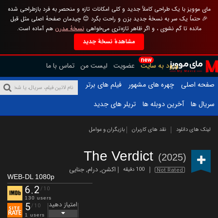
مای موویز با یک طراحی کاملاً جدید و کلی امکانات تازه و منحصر به فرد بازطراحی شده
🎉 حتماً یک سر به نسخهٔ جدید بزن و راحت بگرد 😊 چیدمان صفحهٔ اصلی مثل قبل
مانده تا گم نشوی ، و اگر ظاهر تازه‌تری می‌خواهی
نسخهٔ مدرن
هم آماده است.
مشاهدهٔ نسخهٔ جدید
new
ورود به سایت
عضویت
لیست من
تماس با ما
صفحه اصلی
چهره های مشهور
فیلم های برتر
سریال ها
آخرین دوبله ها
تریلر های جدید
لینک های دانلود
نقد های کاربران
بازیگران و عوامل
The Verdict
(2025)
اکشن
,
درام
,
جنایی
100 دقیقه
Not Rated
WEB-DL 1080p
6.2
/10
130 users
امتیاز دهید
5
/10
1 users