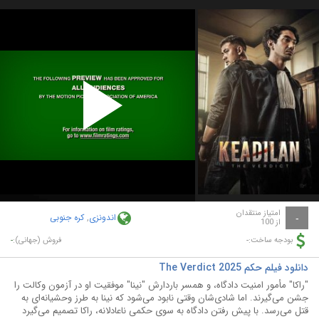
Play
Video
امتیاز منتقدان
اندونزی
,
کره جنوبی
-
از 100
-
-
بودجه ساخت:
فروش (جهانی):
دانلود فیلم حکم The Verdict 2025
"راکا" مأمور امنیت دادگاه، و همسر باردارش "نینا" موفقیت او در آزمون وکالت را
جشن می‌گیرند. اما شادی‌شان وقتی نابود می‌شود که نینا به طرز وحشیانه‌ای به
قتل می‌رسد. با پیش رفتن دادگاه به سوی حکمی ناعادلانه، راکا تصمیم می‌گیرد