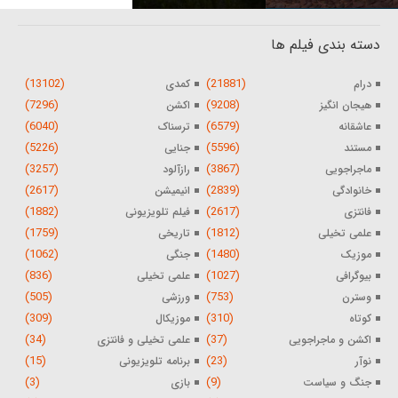
دسته بندی فیلم ها
(13102)
(21881)
درام
کمدی
(7296)
(9208)
هیجان انگیز
اکشن
(6040)
(6579)
عاشقانه
ترسناک
(5226)
(5596)
مستند
جنایی
(3257)
(3867)
ماجراجویی
رازآلود
(2617)
(2839)
خانوادگی
انیمیشن
(1882)
(2617)
فانتزی
فیلم تلویزیونی
(1759)
(1812)
علمی تخیلی
تاریخی
(1062)
(1480)
موزیک
جنگی
(836)
(1027)
بیوگرافی
علمی تخیلی
(505)
(753)
وسترن
ورزشی
(309)
(310)
کوتاه
موزیکال
(34)
(37)
اکشن و ماجراجویی
علمی تخیلی و فانتزی
(15)
(23)
نوآر
برنامه تلویزیونی
(3)
(9)
جنگ و سیاست
بازی