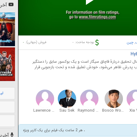
Pl
آخری
Vi
,
چین
-
-
بودجه ساخت:
فروش (جهانی):
رس سازمان مبارزه با فساد (ICAC)، در حال تحقیق دربارهٔ قاچاق سیگار است و یک بوکسور سابق را دستگیر
حساب پدرش ظاهر می‌شود، خودش تعلیق شده و تحت بازجویی قرار
لی
Lawrence Lau Sek-Yin
Sau Sek
Raymond Bak-Ming Wong
Bosco Wong
Xia 
، هر 2 ساعت یک فیلم برای یک کاربر ویژه
آخرین