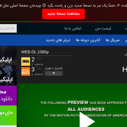
تازه و منحصر به فرد بازطراحی شده 🎉 حتماً یک سر به نسخهٔ جدید بزن و راحت بگرد 
مشاهدهٔ نسخهٔ جدید
تماس با ما
لیست من
تریلر های جدید
آخرین دوبله ها
سریال ها
ف
WEB-DL 1080p
ب
2
/10
1 users
H
امتیاز دهید
3
/10
1 users