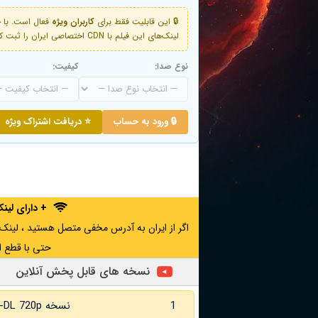
🔒 این قابلیت فقط برای
کاربران ویژه
لینک‌های این فیلم با CDN اختصاصی ایران را ثبت کنید و دقایقی بعد به لینک سوم آن دسترسی خواهید داشت
نوع صدا:
کیفیت:
🔒 ورود به حساب
⭐ دریافت اشتراک ویژه
+ دارای لی
حتی با قطع ا
نسخه های قابل پخش آنلاین
1
نسخه WEB-DL 720p زبان اصلی