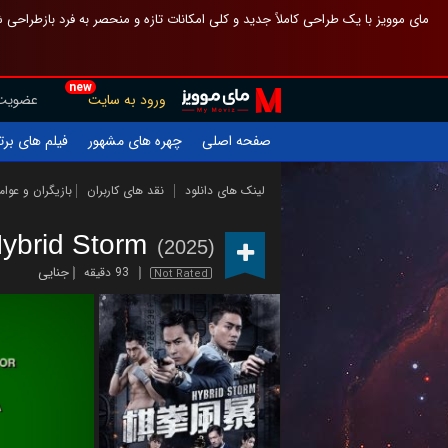
 چیدمان صفحهٔ اصلی مثل قبل مانده تا گم نشوی ، و اگر ظاهر تازه‌تری می‌خواهی
new
عضویت
ورود به سایت
یلم های برتر
چهره های مشهور
صفحه اصلی
ازیگران و عوامل
نقد های کاربران
لینک های دانلود
ybrid Storm
(2025)
جنایی
93 دقیقه
Not Rated