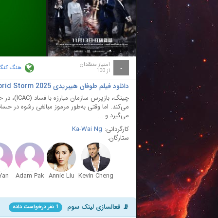
ay
deo
امتیاز منتقدان
هنگ کنگ
-
از 100
دانلود فیلم طوفان هیبریدی Hybrid Storm 2025
چینگ، بازپ
می‌کند. اما وقتی به‌طور مرموز مبالغی رشوه در 
می‌گیرد و ...
کارگردانی:
Ka-Wai Ng
ستارگان:
Yan
Adam Pak
Annie Liu
Kevin Cheng
📡 فعالسازی لینک سوم
1 نفر درخواست داده