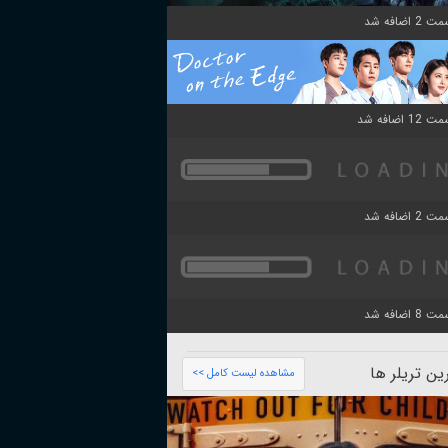
ن تریلر ها
مشاهده لیست کامل >>