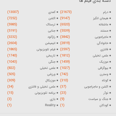
دسته بندی فیلم ها
(13007)
(21673)
درام
کمدی
(7252)
(9147)
هیجان انگیز
اکشن
(5985)
(6520)
عاشقانه
ترسناک
(5191)
(5539)
مستند
جنایی
(3232)
(3842)
ماجراجویی
رازآلود
(2604)
(2819)
خانوادگی
انیمیشن
(1865)
(2597)
فانتزی
فیلم تلویزیونی
(1740)
(1812)
علمی تخیلی
تاریخی
(1043)
(1459)
موزیک
جنگی
(822)
(1027)
بیوگرافی
علمی تخیلی
(505)
(742)
وسترن
ورزشی
(309)
(310)
کوتاه
موزیکال
(34)
(37)
اکشن و ماجراجویی
علمی تخیلی و فانتزی
(15)
(23)
نوآر
برنامه تلویزیونی
(3)
(9)
جنگ و سیاست
بازی
(1)
(1)
کودکان
Reality