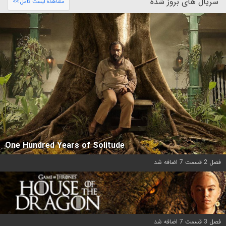
سریال های بروز شده
مشاهده لیست کامل >>
One Hundred Years of Solitude
فصل 2 قسمت 7 اضافه شد
فصل 3 قسمت 7 اضافه شد