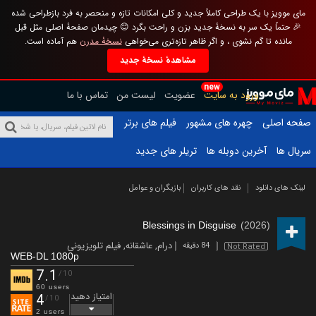
مای موویز با یک طراحی کاملاً جدید و کلی امکانات تازه و منحصر به فرد بازطراحی شده
🎉 حتماً یک سر به نسخهٔ جدید بزن و راحت بگرد 😊 چیدمان صفحهٔ اصلی مثل قبل
مانده تا گم نشوی ، و اگر ظاهر تازه‌تری می‌خواهی
نسخهٔ مدرن
هم آماده است.
مشاهدهٔ نسخهٔ جدید
new
ورود به سایت
عضویت
لیست من
تماس با ما
صفحه اصلی
چهره های مشهور
فیلم های برتر
سریال ها
آخرین دوبله ها
تریلر های جدید
لینک های دانلود
نقد های کاربران
بازیگران و عوامل
Blessings in Disguise
(2026)
درام
,
عاشقانه
,
فیلم تلویزیونی
84 دقیقه
Not Rated
WEB-DL 1080p
7.1
/10
60 users
امتیاز دهید
4
/10
2 users