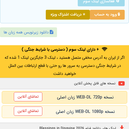
🔄 فعالسازی لینک سوم
🔒 ورود به حساب
⭐ دریافت اشتراک ویژه
دانلود زیرنویس همه زبان ها
+ دارای لینک سوم ( دسترسی با شرایط جنگی )
اگر از ایران به آدرس مخفی متصل هستید ، لینک 3 جایگزین لینک 1 شده که
در شرایط جنگی دسترسی به سرور ها رو حتی با قطع ارتباطات بین الملل
خواهید داشت
نسخه های قابل پخش آنلاین
تماشای آنلاین
نسخه WEB-DL 720p زبان اصلی
تماشای آنلاین
نسخه WEB-DL 1080p زبان اصلی
لینک های دانلود فیلم Blessings in Disguise 2026