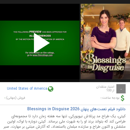
Play
Video
امتیاز منتقدان
United States of America
-
از 100
-
-
بودجه ساخت:
فروش (جهانی):
دانلود فیلم نعمت‌های پنهان Blessings in Disguise 2026
کیتی، یک طراح مد پرتلاش نیویورکی، تنها سه هفته زمان دارد تا مجموعه‌ای
طراحی کند که بتواند برند او را به شهرت ملی برساند. کیتی دوباره با لوک، اولین
عشقش و اکنون طراح و سازنده مبلمان بااستعداد، که آثارش مبتنی بر مهارت، صبر