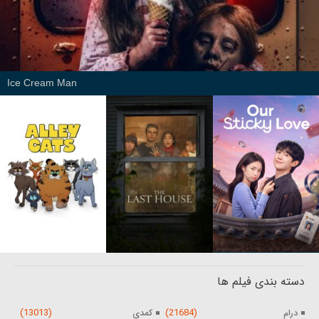
Ice Cream Man
دسته بندی فیلم ها
(13013)
(21684)
درام
کمدی