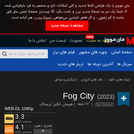
مای موویز با یک طراحی کاملاً جدید و کلی امکانات تازه و منحصر به فرد بازطراحی شده
🎉 حتماً یک سر به نسخهٔ جدید بزن و راحت بگرد 😊 چیدمان صفحهٔ اصلی مثل قبل
مانده تا گم نشوی ، و اگر ظاهر تازه‌تری می‌خواهی
نسخهٔ مدرن
هم آماده است.
مشاهدهٔ نسخهٔ جدید
new
ورود به سایت
عضویت
لیست من
تماس با ما
صفحه اصلی
چهره های مشهور
فیلم های برتر
سریال ها
آخرین دوبله ها
تریلر های جدید
لینک های دانلود
نقد های کاربران
بازیگران و عوامل
Fog City
(2023)
هیجان انگیز
,
ترسناک
97 دقیقه
Not Rated
WEB-DL 1080p
3.3
/10
418 users
امتیاز دهید
4.1
/10
420 users