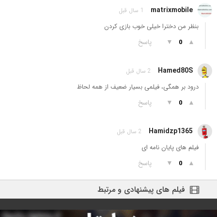
matrixmobile
1 سال قبل
بنظر من دخترا خیلی خوب بازی کردن
▲
▼
پاسخ
0
Hamed80S
2 سال قبل
درود بر همگی، فیلمی بسیار ضعیف از همه لحاظ
▲
▼
پاسخ
0
Hamidzp1365
2 سال قبل
فیلم های پایان نامه ای
▲
▼
پاسخ
0
فیلم های پیشنهادی و مرتبط