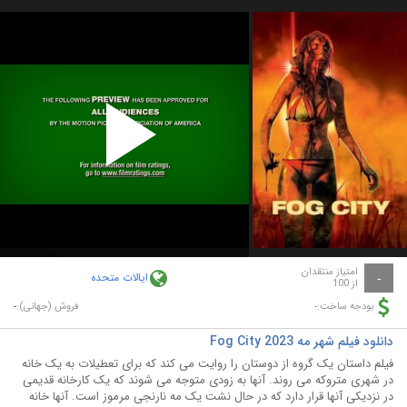
Play
Video
امتیاز منتقدان
ایالات متحده
-
از 100
-
-
بودجه ساخت:
فروش (جهانی):
دانلود فیلم شهر مه Fog City 2023
فیلم داستان یک گروه از دوستان را روایت می کند که برای تعطیلات به یک خانه
در شهری متروکه می روند. آنها به زودی متوجه می شوند که یک کارخانه قدیمی
در نزدیکی آنها قرار دارد که در حال نشت یک مه نارنجی مرموز است. آنها خانه