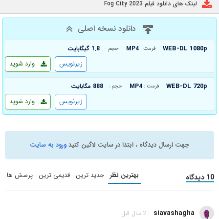
لینک های دانلود فیلم Fog City 2023
دانلود نسخه اصلی
WEB-DL 1080p
MP4
1.8 گیگابایت
فرمت :
حجم :
زیرنویس
وارد شوید
WEB-DL 720p
MP4
888 مگابایت
فرمت :
حجم :
زیرنویس
وارد شوید
جهت ارسال دیدگاه ، ابتدا در سایت لاگین کنید
ورود به سایت
بهترین نظر
جدید ترین
قدیمی ترین
پرسش ها
10 دیدگاه
siavashagha
2 سال قبل