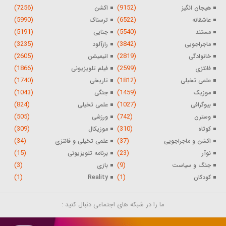
(7256)
(9152)
هیجان انگیز
اکشن
(5990)
(6522)
عاشقانه
ترسناک
(5191)
(5540)
مستند
جنایی
(3235)
(3842)
ماجراجویی
رازآلود
(2605)
(2819)
خانوادگی
انیمیشن
(1866)
(2599)
فانتزی
فیلم تلویزیونی
(1740)
(1812)
علمی تخیلی
تاریخی
(1043)
(1459)
موزیک
جنگی
(824)
(1027)
بیوگرافی
علمی تخیلی
(505)
(742)
وسترن
ورزشی
(309)
(310)
کوتاه
موزیکال
(34)
(37)
اکشن و ماجراجویی
علمی تخیلی و فانتزی
(15)
(23)
نوآر
برنامه تلویزیونی
(3)
(9)
جنگ و سیاست
بازی
(1)
(1)
کودکان
Reality
ما را در شبکه های اجتماعی دنبال کنید :