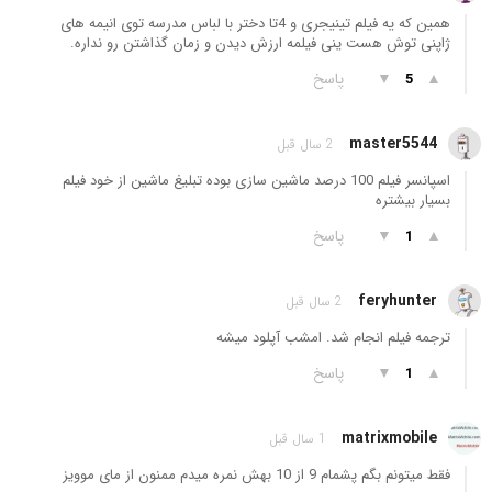
همین که یه فیلم تینیجری و 4تا دختر با لباس مدرسه توی انیمه های
ژاپنی توش هست ینی فیلمه ارزش دیدن و زمان گذاشتن رو نداره.
▲
▼
پاسخ
5
master5544
2 سال قبل
اسپانسر فیلم 100 درصد ماشین سازی بوده تبلیغ ماشین از خود فیلم
بسیار بیشتره
▲
▼
پاسخ
1
feryhunter
2 سال قبل
ترجمه فیلم انجام شد. امشب آپلود میشه
▲
▼
پاسخ
1
matrixmobile
1 سال قبل
فقط میتونم بگم پشمام 9 از 10 بهش نمره میدم ممنون از مای موویز