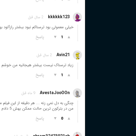
kkkkkk123
2 سال قبل
خیلی معمولی بود ترسناکم نبود ببشتر رازآلود بو
▲
▼
پاسخ
1
Avin21
2 سال قبل
زیاد ترسناک نیست بیشتر هیجانیه من خوشم ا
▲
▼
پاسخ
1
AvestaJooOOn
9 ماه قبل
چنگی به دل نمی زنه ... هر دقیقه از این فیلم
من در بترکون ترین حالت ممکن بهش 5 دادم
▲
▼
پاسخ
0