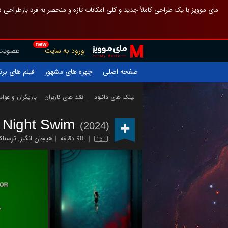
 چیدمان صفحهٔ اصلی مثل قبل مانده تا گم نشوی ، و اگر ظاهر تازه‌تری می‌خواهی
new
عضویت
ورود به سایت
یلم های برتر
چهره های مشهور
صفحه اصلی
ازیگران و عوامل
نقد های کاربران
لینک های دانلود
Night Swim
(2024)
رسناک
,
هیجان انگیز
98 دقیقه
13+