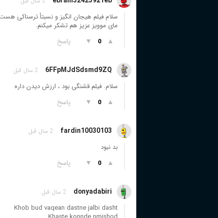
ebram32423921eb
2 سال قبل
سلام فیلم هیجان انگیز و نسبتأ ترسناکی هست ا
مای موویز عزیز هم تشکر میکنم.
▲
▼
پاسخ
0
6FFpMJdSdsmd9ZQ
2 سال قبل
سلام. فیلم قشنگی بود ، ارزش دیدن داره
▲
▼
پاسخ
0
fardin10030103
2 سال قبل
بد نبود
▲
▼
پاسخ
0
donyadabiri
2 سال قبل
Khob bud vaqean dastne jalbi dasht
Khaste konnde nmishod