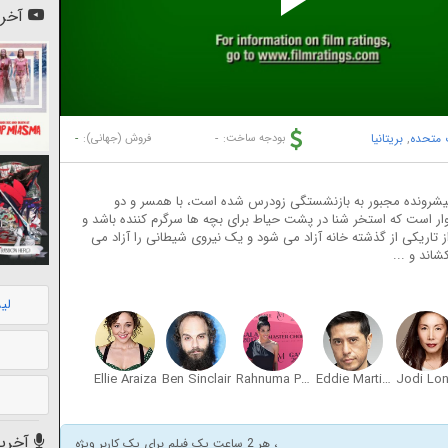
Pl
آخری
Vi
ت متحده
,
بریتانیا
-
-
بودجه ساخت:
فروش (جهانی):
ی پیشرونده مجبور به بازنشستگی زودرس شده است، با همسر و دو
ار است که استخر شنا در پشت حیاط برای بچه ها سرگرم کننده باشد و
از تاریکی از گذشته خانه آزاد می شود و یک نیروی شیطانی را آزاد می
شاند و ...
لی
Ellie Araiza
Ben Sinclair
Rahnuma Panthaky
Eddie Martinez
Jodi Lo
آخرین
، هر 2 ساعت یک فیلم برای یک کاربر ویژه