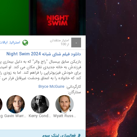
ay
deo
امتیاز منتقدان
استرالیا
,
ایالا
-
از 100
دانلود فیلم شنای شبانه Night Swim 2024
بازیکن سابق بیسبال "راج والر" که به دلیل بیمار
فرزندش به خانه جدیدی نقل مکان می کند. او امیدو
برای خودش فیزیوتراپی را فراهم کند. اما به زودی ر
کند که خانواده را به اعماق وحشت غیرقابل فرار می ک
کارگردانی:
Bryce McGuire
ستارگان:
ng
Gavin Warren
Kerry Condon
Wyatt Russell
📡 فعالسازی لینک سوم