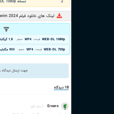
2
نسخه WEB-DL 1080p زبان اصلی
لینک های دانلود فیلم Night Swim 2024
د
WEB-DL 1080p
MP4
1.8 گیگابایت
فرمت :
حجم :
WEB-DL 720p
MP4
903 مگابایت
فرمت :
حجم :
جهت ارسال دیدگاه ، 
18 دیدگاه
Eroero
2 سال قبل