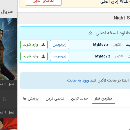
تماشای آنلاین
سریال 
انلود نسخه اصلی
زیرنویس
وارد شوید
MyMoviz
انکودر :
زیرنویس
وارد شوید
MyMoviz
انکودر :
ابتدا در سایت لاگین کنید
ورود به سایت
فصل 3 قسمت 3 اضافه شد
بهترین نظر
جدید ترین
قدیمی ترین
پرسش ها
فصل 1 قسمت 6 اضافه شد