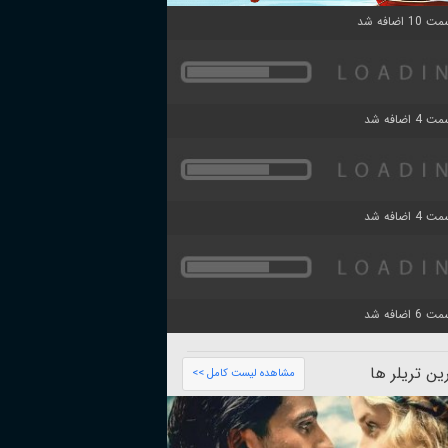
ن تریلر ها
مشاهده لیست کامل >>