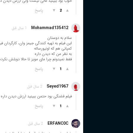
خوب بود ببینید عالی نیست ولی ارزش دیدن دار
▲
▼
پاسخ
2
Mohammad135412
1 سال قبل
سلام به دوستان
این فیلم به تهیه کنندگی جیمز وان، کارگردان فیلم های احضار 
کمپانی هم که اونیورساله
به نظر من که دیدن داره
فقط نمیدونم چرا مای مویز تا حالا دوبلش نکرده
▲
▼
پاسخ
1
Seyed1967
2 سال قبل
فیلم قشنگی بود حتمن ببینید ارزش دیدن داره
▲
▼
پاسخ
1
ERFANC0C
2 سال قبل