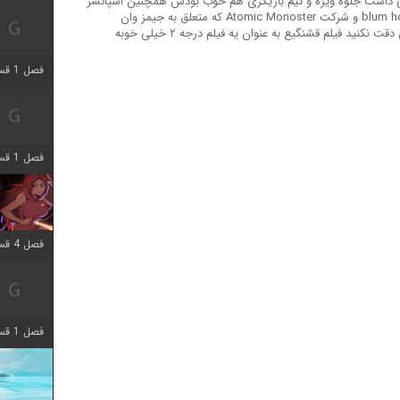
ی داشت جلوه ویژه و تیم بازیگری هم خوب بودش همچنین اسپانسر
های مشهوری داشت فیلم از universal تا blum house و شرکت Atomic Monoster که متعلق به جیمز وان
فصل 1 قسمت 7 اضافه شد
فصل 1 قسمت 11 اضافه شد
فصل 4 قسمت 3 اضافه شد
فصل 1 قسمت 4 اضافه شد