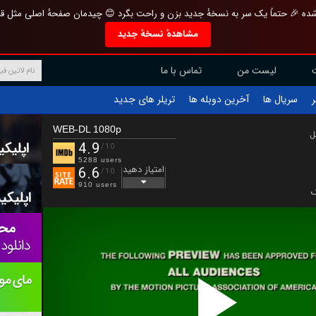
تازه و منحصر به فرد بازطراحی شده 🎉 حتماً یک سر به نسخهٔ جدید بزن و راحت بگرد 
مشاهدهٔ نسخهٔ جدید
تماس با ما
لیست من
تریلر های جدید
آخرین دوبله ها
سریال ها
ف
WEB-DL 1080p
ب
4.9
/10
5288 users
امتیاز دهید
6.6
/10
910 users
ت