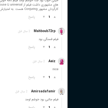
خیلی خوب بود جدا خوشم اومد فیلم نامه خوب
کارگردان مشهور Conjuring هست. به امتیازش دقت نکنید فیلم قشنگیع به عنوان یه فیلم درجه ۲ خیلی خوبه
▲
▼
پاسخ
1
Mahboub72rp
2 سال قبل
فیلم قسنگی بود
▲
▼
پاسخ
1
Aeiz
2 سال قبل
nice
▲
▼
پاسخ
1
Amirsadafamir
2 سال قبل
فیلم جالبی بود خوشم اومد
▲
▼
پاسخ
1