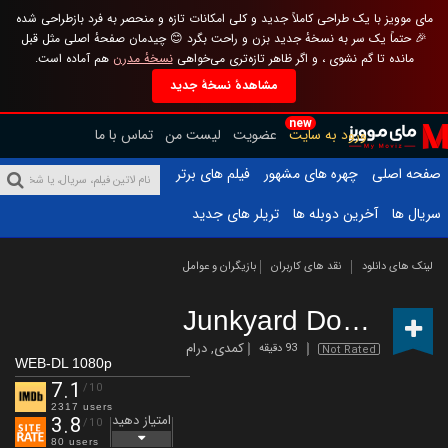
مای موویز با یک طراحی کاملاً جدید و کلی امکانات تازه و منحصر به فرد بازطراحی شده
🎉 حتماً یک سر به نسخهٔ جدید بزن و راحت بگرد 😊 چیدمان صفحهٔ اصلی مثل قبل
مانده تا گم نشوی ، و اگر ظاهر تازه‌تری می‌خواهی
نسخهٔ مدرن
هم آماده است.
مشاهدهٔ نسخهٔ جدید
new
ورود به سایت
عضویت
لیست من
تماس با ما
صفحه اصلی
چهره های مشهور
فیلم های برتر
سریال ها
آخرین دوبله ها
تریلر های جدید
لینک های دانلود
نقد های کاربران
بازیگران و عوامل
Junkyard Dog
(2023)
کمدی
,
درام
93 دقیقه
Not Rated
WEB-DL 1080p
7.1
/10
2317 users
امتیاز دهید
3.8
/10
80 users