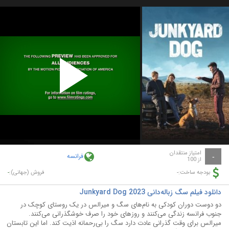
Play
Video
امتیاز منتقدان
فرانسه
-
از 100
-
-
بودجه ساخت:
فروش (جهانی):
دانلود فیلم سگ زباله‌دانی Junkyard Dog 2023
دو دوست دوران کودکی به نام‌های سگ و میرالس در یک روستای کوچک در
جنوب فرانسه زندگی می‌کنند و روزهای خود را صرف خوشگذرانی می‌کنند.
میرالس برای وقت گذرانی عادت دارد سگ را بی‌رحمانه اذیت کند. اما این تابستان