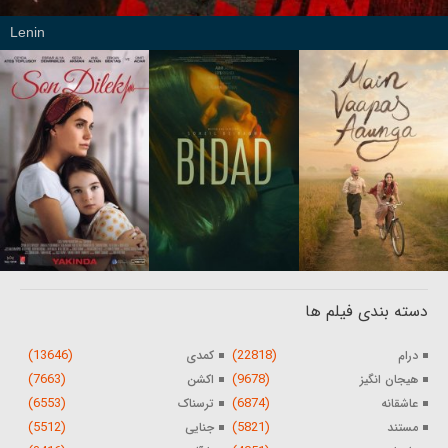
Lenin
دسته بندی فیلم ها
(13646)
(22818)
درام
کمدی
(7663)
(9678)
هیجان انگیز
اکشن
(6553)
(6874)
عاشقانه
ترسناک
(5512)
(5821)
مستند
جنایی