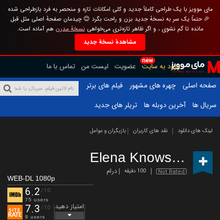
مای موویز با یک طراحی کاملاً جدید و کلی امکانات تازه و منحصر به فرد بازطراحی شده
🎉 حتماً یک سر به نسخهٔ جدید بزن و راحت بگرد 😊 چیدمان صفحهٔ اصلی مثل قبل
مانده تا گم نشوی ، و اگر ظاهر تازه‌تری می‌خواهی
نسخهٔ مدرن
هم آماده است.
مشاهدهٔ نسخهٔ جدید
new
ورود به سایت
عضویت
لیست من
تماس با ما
صفحه اصلی
چهره های مشهور
فیلم های برتر
سریال ها
آخرین دوبله ها
تریلر های جدید
لینک های دانلود
نقد های کاربران
بازیگران و عوامل
Elena Knows
(2023)
درام
100 دقیقه
Not Rated
WEB-DL 1080p
6.2
/10
75 users
امتیاز دهید
7.3
/10
9 users