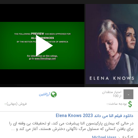
Play
Video
امتیاز منتقدان
آرژانتین
-
از 100
-
-
بودجه ساخت:
فروش (جهانی):
دانلود فیلم النا می داند Elena Knows 2023
در حالی که بیماری پارکینسون النا پیشرفت می کند، او تحقیقات بی وقفه ای را
برای یافتن کسانی که مسئول مرگ ناگهانی دخترش هستند، آغاز می کند و ...
کارگردانی:
Michael Haas