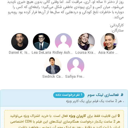
روز از دختر ۱۱ ساله او، آری، مراقبت کند. اما وقتی کالی بدون هیچ خبری ناپدید
می‌شود، میان کس و آری پیوندی عاطفی شکل می‌گیرد؛ رابطه‌ای که کس را
دوباره با خاطرات تلخ کودکی و دردهایی که سال‌ها از آن‌ها فرار کرده بود روبه‌رو
می‌کند.
کارگردانی:
ستارگان:
Daniel K. Isaac
Lea DeLaria
Ridley Asha Bateman
Louisa Krause
Asia Kate Dillon
Sedrick Cabrera
Safiya Fredericks
📡 فعالسازی لینک سوم
1 نفر درخواست داده
، هر 2 ساعت یک فیلم برای یک کاربر ویژه
🔒 این قابلیت فقط برای
کاربران ویژه
فعال است. با خرید اشتراک ویژه می‌توانید
هر 2 ساعت یک‌بار درخواست همگام‌سازی لینک‌های این فیلم با CDN اختصاصی
ایران را ثبت کنید و دقایقی بعد به لینک سوم آن دسترسی خواهید داشت