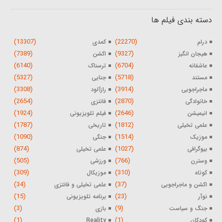
دسته بندی فیلم ها
(13307)
(22270)
درام
کمدی
(7389)
(9327)
هیجان انگیز
اکشن
(6140)
(6704)
عاشقانه
ترسناک
(5327)
(5718)
مستند
جنایی
(3308)
(3914)
ماجراجویی
رازآلود
(2654)
(2870)
خانوادگی
فانتزی
(1924)
(2646)
انیمیشن
فیلم تلویزیونی
(1787)
(1812)
علمی تخیلی
تاریخی
(1090)
(1514)
موزیک
جنگی
(874)
(1027)
بیوگرافی
علمی تخیلی
(505)
(766)
وسترن
ورزشی
(309)
(310)
کوتاه
موزیکال
(34)
(37)
اکشن و ماجراجویی
علمی تخیلی و فانتزی
(15)
(23)
نوآر
برنامه تلویزیونی
(3)
(9)
جنگ و سیاست
بازی
(1)
(1)
کودکان
Reality