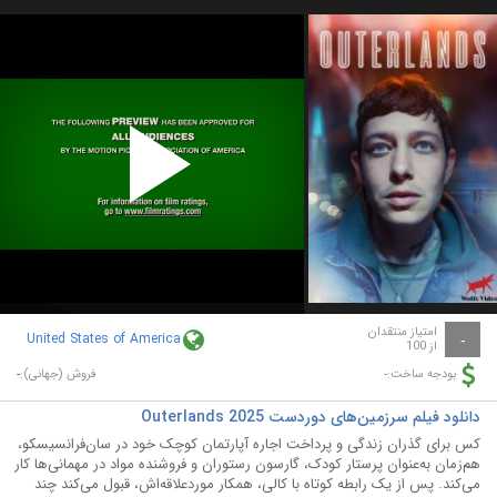
Play
Video
امتیاز منتقدان
United States of America
-
از 100
-
-
بودجه ساخت:
فروش (جهانی):
دانلود فیلم سرزمین‌های دوردست Outerlands 2025
کس برای گذران زندگی و پرداخت اجاره آپارتمان کوچک خود در سان‌فرانسیسکو،
هم‌زمان به‌عنوان پرستار کودک، گارسون رستوران و فروشنده مواد در مهمانی‌ها کار
می‌کند. پس از یک رابطه کوتاه با کالی، همکار موردعلاقه‌اش، قبول می‌کند چند