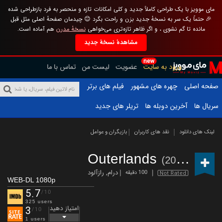
مای موویز با یک طراحی کاملاً جدید و کلی امکانات تازه و منحصر به فرد بازطراحی شده
🎉 حتماً یک سر به نسخهٔ جدید بزن و راحت بگرد 😊 چیدمان صفحهٔ اصلی مثل قبل
مانده تا گم نشوی ، و اگر ظاهر تازه‌تری می‌خواهی
نسخهٔ مدرن
هم آماده است.
مشاهدهٔ نسخهٔ جدید
new
ورود به سایت
عضویت
لیست من
تماس با ما
صفحه اصلی
چهره های مشهور
فیلم های برتر
سریال ها
آخرین دوبله ها
تریلر های جدید
لینک های دانلود
نقد های کاربران
بازیگران و عوامل
Outerlands
(2025)
درام
,
رازآلود
100 دقیقه
Not Rated
WEB-DL 1080p
5.7
/10
325 users
امتیاز دهید
3
/10
1 users