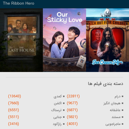
The Ribbon Hero
دسته بندی فیلم ها
(13643)
(22811)
درام
کمدی
(7660)
(9677)
هیجان انگیز
اکشن
(6551)
(6871)
عاشقانه
ترسناک
(5511)
(5821)
مستند
جنایی
(3416)
(4051)
ماجراجویی
رازآلود