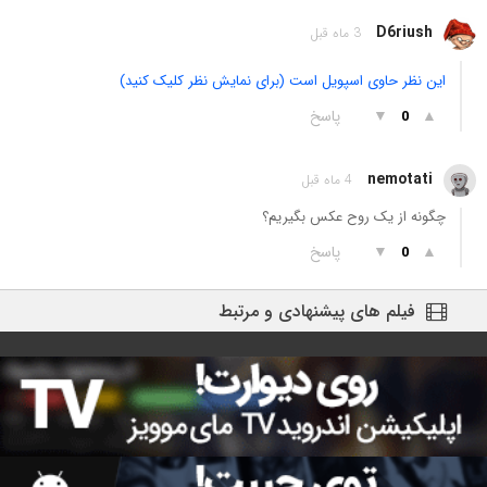
D6riush
3 ماه قبل
این نظر حاوی اسپویل است (برای نمایش نظر کلیک کنید)
▲
▼
پاسخ
0
nemotati
4 ماه قبل
چگونه از یک روح عکس بگیریم؟
▲
▼
پاسخ
0
فیلم های پیشنهادی و مرتبط