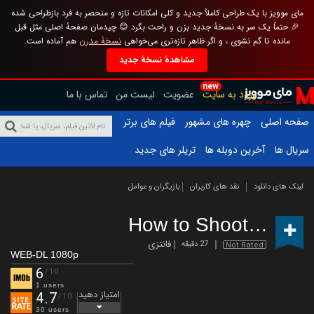
مای موویز با یک طراحی کاملاً جدید و کلی امکانات تازه و منحصر به فرد بازطراحی شده
🎉 حتماً یک سر به نسخهٔ جدید بزن و راحت بگرد 😊 چیدمان صفحهٔ اصلی مثل قبل
مانده تا گم نشوی ، و اگر ظاهر تازه‌تری می‌خواهی
نسخهٔ مدرن
هم آماده است.
مشاهدهٔ نسخهٔ جدید
new
ورود به سایت
عضویت
لیست من
تماس با ما
صفحه اصلی
چهره های مشهور
فیلم های برتر
سریال ها
آخرین دوبله ها
تریلر های جدید
لینک های دانلود
نقد های کاربران
بازیگران و عوامل
How to Shoot a Ghost
فانتزی
27 دقیقه
Not Rated
WEB-DL 1080p
6
/10
1 users
امتیاز دهید
4.7
/10
30 users