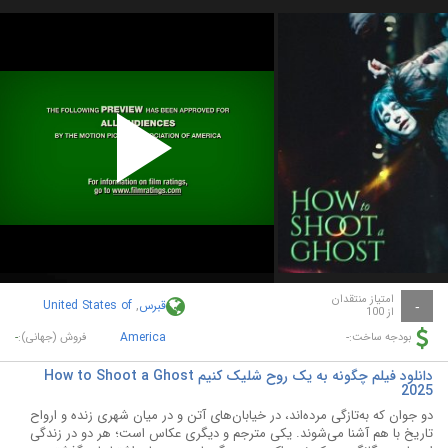
Play
Video
امتیاز منتقدان
قبرس
,
United States of
-
از 100
-
America
-
بودجه ساخت:
فروش (جهانی):
دانلود فیلم چگونه به یک روح شلیک کنیم How to Shoot a Ghost
2025
دو جوان که به‌تازگی مرده‌اند، در خیابان‌های آتن و در میان شهری زنده و ارواح
تاریخ با هم آشنا می‌شوند. یکی مترجم و دیگری عکاس است؛ هر دو در زندگی