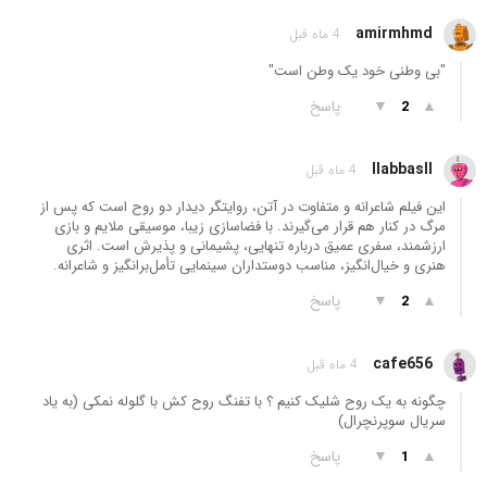
amirmhmd
4 ماه قبل
"بی وطنی خود یک وطن است"
▲
▼
پاسخ
2
llabbasll
4 ماه قبل
این فیلم شاعرانه و متفاوت در آتن، روایتگر دیدار دو روح است که پس از
مرگ در کنار هم قرار می‌گیرند. با فضاسازی زیبا، موسیقی ملایم و بازی‌
ارزشمند، سفری عمیق درباره تنهایی، پشیمانی و پذیرش است. اثری
هنری و خیال‌انگیز، مناسب دوستداران سینمایی تأمل‌برانگیز و شاعرانه.
▲
▼
پاسخ
2
cafe656
4 ماه قبل
چگونه به یک روح شلیک کنیم ؟ با تفنگ روح کش با گلوله نمکی (به یاد
سریال سوپرنچرال)
▲
▼
پاسخ
1