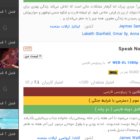
نس" مردی زیرک اما گرفتار مشکلات مالی است که تلاش می‌کند زندگی بهتری برای
فصل 1 قسمت 7 اضافه شد
 تا بتواند از زیر بار قرض‌ خلاص شود. او شیفته قدرت و شکوه منجی نوظهور و حواریونش
 رسیدن به زندگی معنوی، همه چیز را به خطر می‌اندازد و ...
کشور:
,
Jeymes Sam
ایتالیا
ایالات متحده
,
,
Lakeith Stanfield
Omar Sy
Anna 
فصل 1 قسمت 11 اضافه شد
Speak No 
17+
+ لیست من
WEB-DL 1080p
:
با زیرنویس فارسی
در
فصل 4 قسمت 3 اضافه شد
رسناک
امتیاز منتقدان:
امتیاز کاربران:
/
از
10
7.1
-
100
لاین
با زیرنویس فارسی
سوم ( دسترسی با شرایط جنگی )
فصل 1 قسمت 4 اضافه شد
مل دوبله فارسی ( دو زبانه )
 دعوت می‌شوند تا آخر هفته را در خانه روستایی یک خانواده جذاب بریتانیایی بگذرانند
با آن‌ها دوست شده بودند. اما به زودی و با وقوع حوادثی مرموز، این آخر هفته به ظاهر
وحشتناک تبدیل شده و ....
فصل 1 قسمت 10 اضافه شد
کشور:
,
,
James Watk
کانادا
کرواسی
ایالات متحده