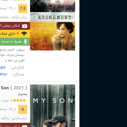
از 10
7.8
توسط 270,444 نفر 
درام
,
رازآلود
,
عاشقان
امکان پخش آن
+ دارای لینک 
همراه با نسخه کا
بریونی تالیس نوجوا
دوستان نزدیک خواهر
تغییر می دهد و ...
کارگردانی:
ight
ستارگان:
ethyn
 Son
( 2021 )
پسرم
کیفیت 
از 10
6
توسط 8,382 نفر 
درام
,
جنایی
,
رازآلود
امکان پخش آن