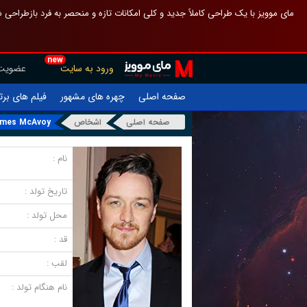
 چیدمان صفحهٔ اصلی مثل قبل مانده تا گم نشوی ، و اگر ظاهر تازه‌تری می‌خواهی
new
عضویت
ورود به سایت
یلم های برتر
چهره های مشهور
صفحه اصلی
mes McAvoy
اشخاص
صفحه اصلی
نام :
تاریخ تولد :
محل تولد :
قد :
لقب :
نام هنگام تولد :