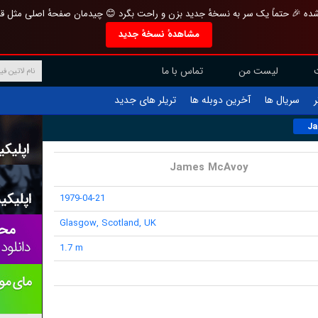
تازه و منحصر به فرد بازطراحی شده 🎉 حتماً یک سر به نسخهٔ جدید بزن و راحت بگرد 
مشاهدهٔ نسخهٔ جدید
تماس با ما
لیست من
تریلر های جدید
آخرین دوبله ها
سریال ها
ف
Ja
James McAvoy
1979-04-21
Glasgow, Scotland, UK
1.7 m