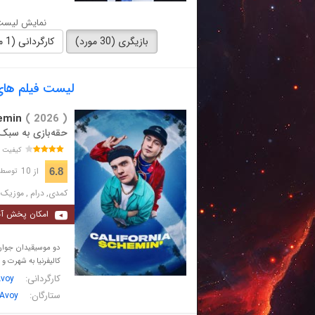
نمایش لیست 
بازیگری (30 مورد)
کارگردانی (1 مورد)
لیست فیلم های با بازی
emin
( 2026 )
حقه‌بازی به سبک ک
کیفیت 
از 10
6.8
توسط 989 نفر 
کمدی
,
درام
,
موزیک
امکان پخش آن
دو موسیقیدان جوان 
کالیفرنیا به شهرت و
کارگردانی:
voy
ستارگان:
Avoy