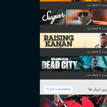
ن تریلر ها
مشاهده لیست کامل >>