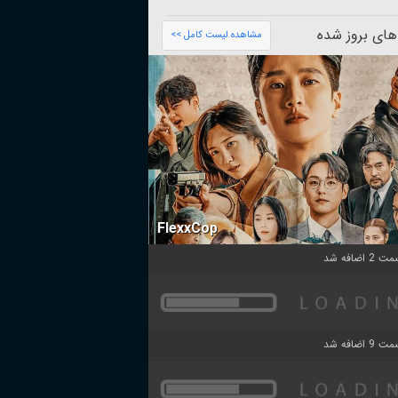
های بروز شده
مشاهده لیست کامل >>
FlexxCop