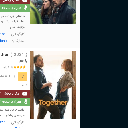
همراه با نسخه کا
داستان این فیلم در
ساله آنها در یک ار
دزدیده اند و ....
کارگردانی:
rion
ستارگان:
ichie
ther
( 2021 )
با هم
کیفیت 
از 10
7
توسط 1,129 نفر 
درام
امکان پخش آن
همراه با نسخه کا
خود و روابطشان را م
کارگردانی:
stin
Martin