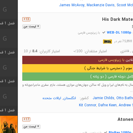
,
,
James McAvoy
Mackenzie Davis
Scoot Mc
His Dark Mate
13+
فصل 1 قسمت 4 اضافه شد
+ لیست من
WEB-DL 1080p
:
با زیرنویس فارسی
در
,
فانتزی
امتیاز منتقدان:
امتیاز کاربران:
/
از
10
8.4
-
100
فصل 1 قسمت 4 اضافه شد
لاین
با زیرنویس فارسی
سوم ( دسترسی با شرایط جنگی )
مل دوبله فارسی ( دو زبانه )
فصل 1 قسمت 6 اضافه شد
ل به نام‌های لیرا و ویل که ساکن جهان‌های موازی هستند، عازم سفری ماجراجویانه و
..
,
کشور:
,
Otto Bath
Jamie Childs
انگلستان
ایالات متحده
,
,
Kit Connor
Dafne Keen
Andrew 
فصل 1 قسمت 12 اضافه شد
Atone
17+
+ لیست من
BluRay 1080p
:
با زیرنویس فارسی