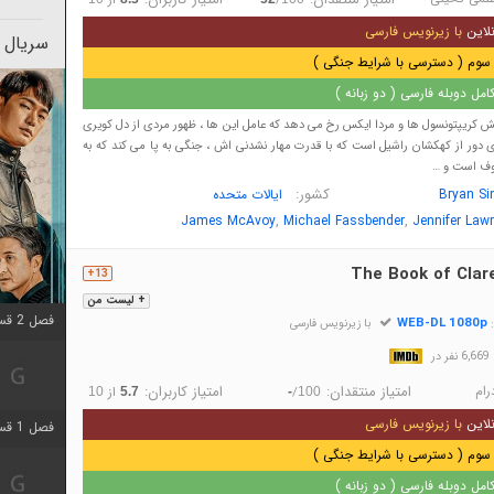
لاین
با زیرنویس فارسی
سریال 
سوم ( دسترسی با شرایط جنگی )
مل دوبله فارسی ( دو زبانه )
 کریپتونسول ها و مردا ایکس رخ می دهد که عامل این ها ، ظهور مردی از دل کویری
ی دور از کهکشان راشیل است که با قدرت مهار نشدنی اش ، جنگی به پا می کند که به
روف است و …
کشور:
Bryan Si
ایالات متحده
,
,
James McAvoy
Michael Fassbender
Jennifer Law
The Book of Clar
13+
+ لیست من
فصل 2 قسمت 2 اضافه شد
WEB-DL 1080p
:
با زیرنویس فارسی
در
رام
امتیاز منتقدان:
امتیاز کاربران:
/
از
10
5.7
-
100
لاین
با زیرنویس فارسی
فصل 1 قسمت 9 اضافه شد
سوم ( دسترسی با شرایط جنگی )
مل دوبله فارسی ( دو زبانه )