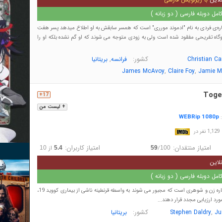
مل دوبله فارسی ( دو زبانه )
باره‌ی فردی به نام "ادموند مورری" است که همسر سابقش به او اطلاع میدهد پسر هفت
دوگاه تفریحی مفقود شده است ولی به زودی متوجه می شوند که او گم نشده بلکه او را
کشور:
,
Christian Ca
فرانسه
بریتانیا
,
,
James McAvoy
Claire Foy
Jamie M
Toge
17+
+ لیست من
WEBRip 1080p
:
در
امتیاز منتقدان:
امتیاز کاربران:
/
از
10
5.4
59
100
لاین
مل دوبله فارسی ( دو زبانه )
داستان این فیلم درباره زن و شوهری است که مجبور می شوند به واسطه قرنطینه ناشی از بیماری کووید 19،
ورد ارزیابی مجدد قرار دهند...
,
کشور:
Ju
Stephen Daldry
بریتانیا