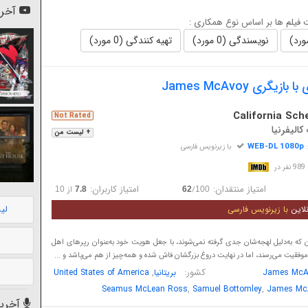
آخری
فیلم ها بر اساس نوع همکاری :
نویسندگی (0 مورد)
تهیه کنندگی (0 مورد)
گری James McAvoy
California Sch
Not Rated
الیفرنیا
+ لیست من
WEB-DL 1080p
:
با زیرنویس فارسی
در
امتیاز منتقدان:
امتیاز کاربران:
/
از
10
7.8
62
100
لی
لاین
با زیرنویس فارسی
که به‌دلیل لهجه‌شان جدی گرفته نمی‌شوند، با جعل هویت خود به‌عنوان رپرهای اهل
 موفقیت می‌رسند، اما در نهایت دروغ بزرگشان فاش شده و همه‌چیز از هم می‌پاشد و ...
کشور:
,
James McA
بریتانیا
United States of America
,
,
Seamus McLean Ross
Samuel Bottomley
James Mc
آخرین