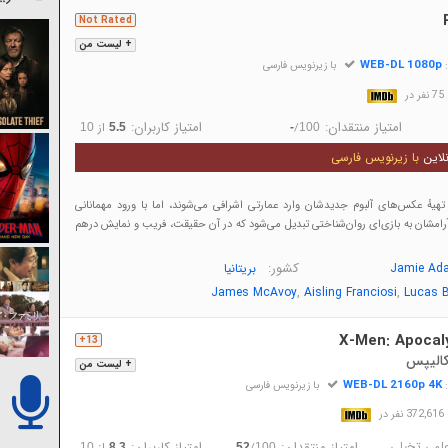
Not Rated
+ لیست من
WEB-DL 1080p
:
با زیرنویس فارسی
در
امتیاز منتقدان:
امتیاز کاربران:
/
از
10
5.5
-
100
لاین
با زیرنویس فارسی
هیهٔ عکس‌های آلبوم جدیدشان وارد عمارتی اشرافی می‌شوند، اما با ورود مهمانانی
آرامشان به بازی‌ای روان‌شناختی تبدیل می‌شود که در آن حقیقت، فریب و نمایش درهم
کشور:
Jamie Ad
بریتانیا
,
,
James McAvoy
Aisling Franciosi
Lucas 
X-Men: Apocal
13+
کالیپس
+ لیست من
WEB-DL 2160p 4K
:
با زیرنویس فارسی
در
لمی تخیلی
امتیاز منتقدان:
امتیاز کاربران:
/
از
10
8.3
52
100