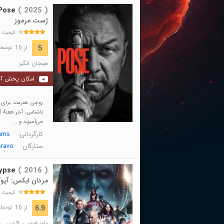
Pose
( 2025 )
ژست مرموز
کیفیت 
از 10
5
توسط 75 نفر 
هیجان انگیز
امکان پخش آن
زوجی هنرمند برای ت
ناشناس، آخر هفتهٔ 
می‌آمیزند و ...
کارگردانی:
ams
ستارگان:
Bravo
ypse
( 2016 )
مردان ایکس: آپو
کیفیت 
از 10
6.9
توسط 372,616 نفر 
ماجراجویی
,
اکشن
,
ع