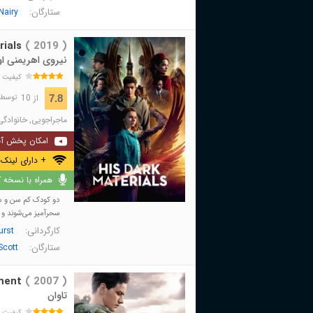
ستارگان:
Nairy
rials
( 2019 )
نیروی اهریمنی او
کیفیت 
از 10
7.8
توسط 75,898 نفر 
ماجراجویی
,
خانوادگی
امکان پخش آن
+ دارای لینک 
همراه با نسخه کا
دو کودک کم سن و سا
سحرآمیز می‌شوند و .
کارگردانی:
urst
ستارگان:
Scott
ment
( 2007 )
تاوان
کیفیت 