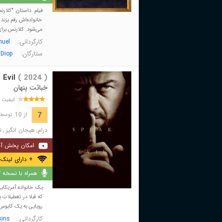
فیلم داستان "کلار
خانواده‌اش رقم بزند
می‌شود. کلارنس برای
کارگردانی:
uel
ستارگان:
Diop
Evil
( 2024 )
خباثت پنهان
کیفیت 
از 10
7
توسط 33,402 نفر 
درام
,
هیجان انگیز
,
ت
امکان پخش آن
+ دارای لینک 
همراه با نسخه کا
یک خانواده آمریکایی
که قبلا در تعطیلات 
رویایی به یک کابوس 
کارگردانی:
ins