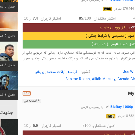
فصل 3 قسمت 6 اضافه شد
در
ه
امتیاز منتقدان:
امتیاز کاربران:
/
از
10
7.4
85
100
لاین
با زیرنویس فارسی
سوم ( دسترسی با شرایط جنگی )
فصل 2 قسمت 8 اضافه شد
مل دوبله فارسی ( دو زبانه )
نی سیزده ساله است که به نویسندگی علاقه بسیاری دارد. زمانی که بریونی یکی از
 بزرگترش را متهم به جنایتی می کند که او مرتکب نشده، مسیر زندگی چندین نفر را
فصل 5 قسمت 8 اضافه شد
کشور:
,
,
Joe Wr
فرانسه
ایالات متحده
بریتانیا
,
,
Saoirse Ronan
Ailidh Mackay
Brenda Bl
My
17+
فصل 3 قسمت 2 اضافه شد
+ لیست من
BluRay 1080p
:
با زیرنویس فارسی
جدیدتری
در
امتیاز منتقدان:
امتیاز کاربران:
/
از
10
5.9
-
100
لاین
با زیرنویس فارسی