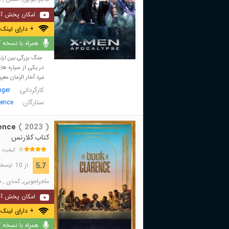
امکان پخش آن
+ دارای لینک 
همراه با نسخه کا
جنگ بزرگی بین ارتش
در یکی از سیاره ها
نبرد آخار الزمان مع
کارگردانی:
nger
ستارگان:
rence
ence
( 2023 )
کتاب کلارنس
کیفیت 
از 10
5.7
توسط 6,669 نفر 
ماجراجویی
,
کمدی
,
د
امکان پخش آن
+ دارای لینک 
همراه با نسخه کا