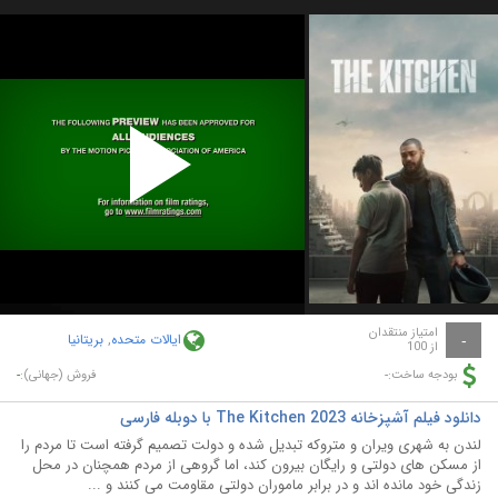
Play
Video
امتیاز منتقدان
ایالات متحده
,
بریتانیا
-
از 100
-
-
بودجه ساخت:
فروش (جهانی):
دانلود فیلم آشپزخانه The Kitchen 2023 با دوبله فارسی
لندن به شهری ویران و متروکه تبدیل شده و دولت تصمیم گرفته است تا مردم را
از مسکن های دولتی و رایگان بیرون کند، اما گروهی از مردم همچنان در محل
زندگی خود مانده اند و در برابر ماموران دولتی مقاومت می کنند و ...