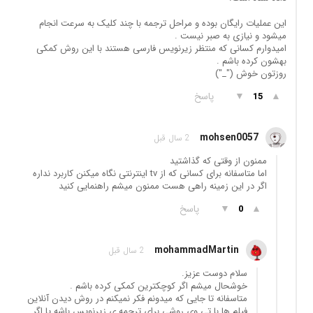
این عملیات رایگان بوده و مراحل ترجمه با چند کلیک به سرعت انجام
میشود و نیازی به صبر نیست .
امیدوارم کسانی که منتظر زیرنویس فارسی هستند با این روش کمکی
بهشون کرده باشم .
روزتون خوش ("_")
▲
▼
پاسخ
15
mohsen0057
2 سال قبل
ممنون از وقتی که گذاشتید
اما متاسفانه برای کسانی که از tv اینترنتی نگاه میکنن کاربرد نداره
اگر در این زمینه راهی هست ممنون میشم راهنمایی کنید
▲
▼
پاسخ
0
mohammadMartin
2 سال قبل
سلام دوست عزیز.
خوشحال میشم اگر کوچکترین کمکی کرده باشم .
متاسفانه تا جایی که میدونم فکر نمیکنم در روش دیدن آنلاین
فیلم ها با تی وی روشی برای ترجمه ی زیرنویس باشه یا اگر