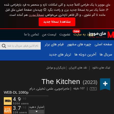
مای موویز با یک طراحی کاملاً جدید و کلی امکانات تازه و منحصر به فرد بازطراحی شده
🎉 حتماً یک سر به نسخهٔ جدید بزن و راحت بگرد 😊 چیدمان صفحهٔ اصلی مثل قبل
مانده تا گم نشوی ، و اگر ظاهر تازه‌تری می‌خواهی
نسخهٔ مدرن
هم آماده است.
مشاهدهٔ نسخهٔ جدید
new
ورود به سایت
عضویت
لیست من
تماس با ما
صفحه اصلی
چهره های مشهور
فیلم های برتر
سریال ها
آخرین دوبله ها
تریلر های جدید
لینک های دانلود
نقد های کاربران
بازیگران و عوامل
The Kitchen
(2023)
ماجراجویی
,
علمی تخیلی
,
درام
107 دقیقه
17+
WEB-DL 1080p
4.9
/10
5204 users
امتیاز دهید
3.7
/10
226 users