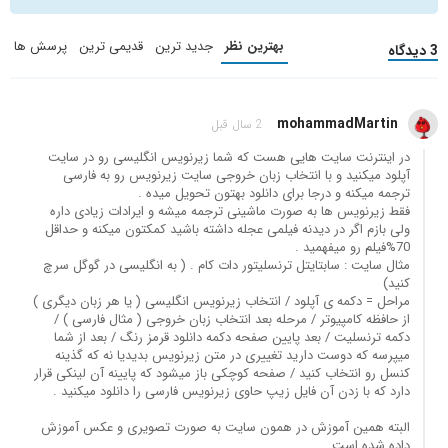
بهترین نظر
جدید ترین
قدیمی ترین
پرسش ها
3 دیدگاه
mohammadMartin
2 سال قبل
در اینترنت سایت هایی هست که شما زیرنویس انگلیسی رو در سایت
آپلود میکنید و با انتخاب زبان خروجی سایت زیرنویس رو به فارسی
ترجمه میکنه و درجا برای دانلود بهتون تحویل میده .
فقط زیرنویس ها به صورت ماشینی ترجمه میشه و ایرادات زیادی داره
ولی بازم اگر در دیدنه فیلمی عجله داشته باشید کمکتون میکنه و حداقل
70%فیلم رو میفهمید .
مثال سایت : سابتایتل ترنسلیتور دات کام . ( به انگلیسی در گوگل سرچ
کنید)
مراحل = دکمه ی آپلود / انتخاب زیرنویس انگلیسی ( یا هر زبان دیگری )
از حافظه کامپیوتر / مرحله بعد انتخاب زبان خروجی ( مثال فارسی ) /
دکمه ترنسلیت / بعد پایین صفحه دکمه دانلود قرمز رنگ / بعد از شما
میپرسه که دوست دارید تغییری در متن زیرنویس بدیدیا نه که گذینه
کنسل رو انتخاب کنید / صفحه کوچکی باز میشود که پایینه آن لینکی قرار
دارد که با زدن آن فایل زیپ حاوی زیرنویس فارسی را دانلود میکنید .
البته همین آموزش در همون سایت به صورت تصویری و عکس آموزش
داده شده است.