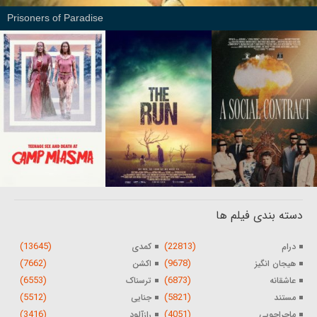
Prisoners of Paradise
دسته بندی فیلم ها
(13645)
(22813)
درام
کمدی
(7662)
(9678)
هیجان انگیز
اکشن
(6553)
(6873)
عاشقانه
ترسناک
(5512)
(5821)
مستند
جنایی
(3416)
(4051)
ماجراجویی
رازآلود