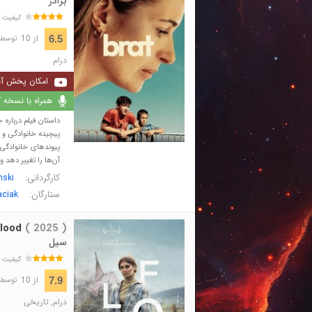
برادر
کیفیت 
از 10
6.5
توسط 128 نفر 
درام
امکان پخش آن
همراه با نسخه کا
داستان فیلم درباره
پیچیده خانوادگی و ر
پیوندهای خانوادگی ت
آن‌ها را تغییر دهد و 
کارگردانی:
nski
ستارگان:
aciak
lood
( 2025 )
سیل
کیفیت 
از 10
7.9
توسط 115 نفر 
درام
,
تاریخی