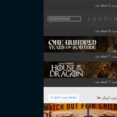
ن تریلر ها
مشاهده لیست کامل >>