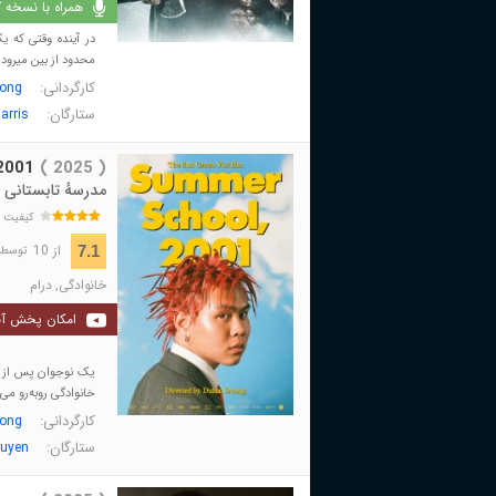
همراه با نسخه کا
در آینده وقتی که 
محدود از بین میرود و
کارگردانی:
ong
ستارگان:
arris
2001
( 2025 )
مدرسهٔ تابستانی 2001
کیفیت 
از 10
7.1
توسط 171 نفر 
خانوادگی
,
درام
امکان پخش آن
یک نوجوان پس از سا
خانوادگی روبه‌رو می‌
کارگردانی:
ong
ستارگان:
uyen