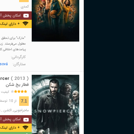
کمدی
امکان پخش آن
+ دارای لینک 
"مارک" برای تحقق رو
معلول می‌فرستد. زیر 
پیامدهای اخلاقی کا
کارگردانی:
ستارگان:
isová
rcer
( 2013 )
قطار یخ شکن
کیفیت 
از 10
7.1
توسط 418,582 نفر 
ماجراجویی
,
اکشن
,
ع
امکان پخش آن
+ دارای لینک 