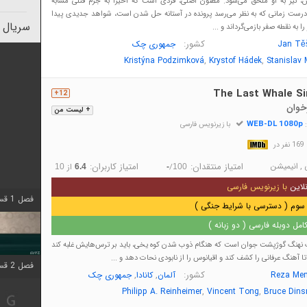
ش، نیز به او ملحق می‌شود. مظنون اصلی، فردی است که اخیراً به جرم قتلی مشابه
ست زمانی که به نظر می‌رسد پرونده در آستانه حل شدن است، شواهد جدیدی پیدا
سریال 
 به نقطه صفر بازمی‌گرداند و ...
کشور:
Jan Těš
جمهوری چک
,
,
Kristýna Podzimková
Krystof Hádek
Stanislav 
The Last Whale Si
12+
خوان
+ لیست من
WEB-DL 1080p
:
با زیرنویس فارسی
در
,
انیمیشن
امتیاز منتقدان:
امتیاز کاربران:
/
از
10
6.4
-
100
لاین
با زیرنویس فارسی
فصل 1 قسمت 4 اضافه شد
سوم ( دسترسی با شرایط جنگی )
مل دوبله فارسی ( دو زبانه )
 نهنگ گوژپشت جوان است که هنگام ذوب شدن کوه یخی، باید بر ترس‌هایش غلبه کند
 تا آهنگ عرفانی را کشف کند و اقیانوس را از نابودی نحات دهد و ...
فصل 2 قسمت 1 اضافه شد
کشور:
,
,
Reza Mem
آلمان
کانادا
جمهوری چک
,
,
Philipp A. Reinheimer
Vincent Tong
Bruce Din