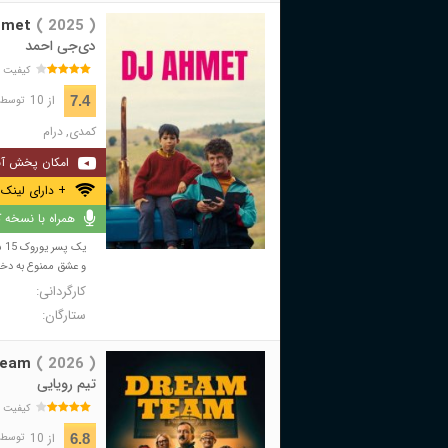
hmet
( 2025 )
دی‌جی احمد
کیفیت 
از 10
7.4
توسط 863 نفر 
کمدی
,
درام
امکان پخش آن
+ دارای لینک 
همراه با نسخه کا
یک
و عشق ممنوع به دختری
کارگردانی:
ستارگان:
Team
( 2026 )
تیم رویایی
کیفیت 
از 10
6.8
توسط 50 نفر 