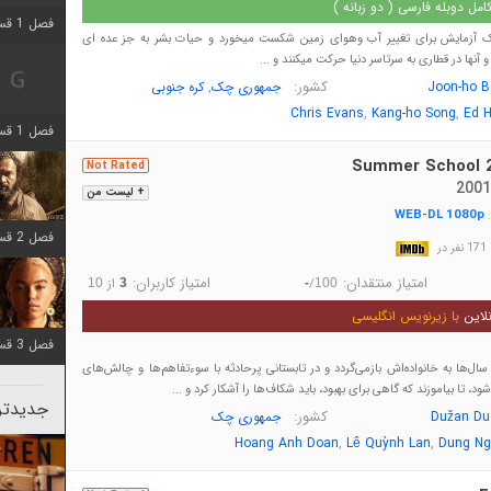
مل دوبله فارسی ( دو زبانه )
فصل 1 قسمت 2 اضافه شد
یک آزمایش برای تغییر آب وهوای زمین شکست میخورد و حیات بشر به جز عده ای
 آنها در قطاری به سرتاسر دنیا حرکت میکنند و ...
کشور:
,
Joon-ho B
جمهوری چک
کره جنوبی
,
,
Chris Evans
Kang-ho Song
Ed H
فصل 1 قسمت 8 اضافه شد
Summer School 
Not Rated
+ لیست من
WEB-DL 1080p
:
فصل 2 قسمت 7 اضافه شد
در
امتیاز منتقدان:
امتیاز کاربران:
/
از
10
3
-
100
لاین
با زیرنویس انگلیسی
فصل 3 قسمت 7 اضافه شد
ل‌ها به خانواده‌اش بازمی‌گردد و در تابستانی پرحادثه با سوءتفاهم‌ها و چالش‌های
شود، تا بیاموزند که گاهی برای بهبود، باید شکاف‌ها را آشکار کرد و ...
جدیدتری
کشور:
Dužan Du
جمهوری چک
,
,
Hoang Anh Doan
Lê Quỳnh Lan
Dung Ng