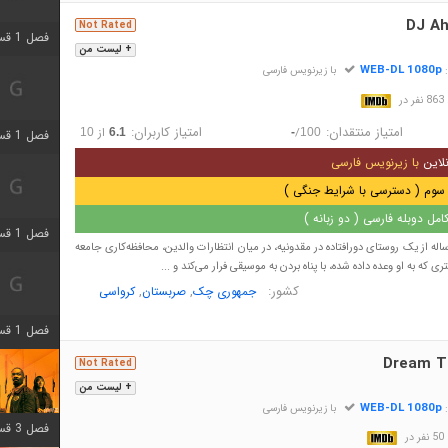
DJ A
Not Rated
فصل 1 قسمت 3 اضافه شد
+ لیست من
WEB-DL 1080p
:
با زیرنویس فارسی
در
امتیاز منتقدان:
امتیاز کاربران:
/
از
10
6.1
-
100
فصل 1 قسمت 4 اضافه شد
لاین
با زیرنویس فارسی
سوم ( دسترسی با شرایط جنگی )
مل دوبله فارسی ( دو زبانه )
فصل 1 قسمت 6 اضافه شد
 پسر یوروک 15 ساله از یک روستای دورافتاده در مقدونیه، در میان انتظارات والدین، محافظه‌کاری جامعه
 که به او وعده داده شده، با پناه بردن به موسیقی فرار می‌کند و ...
کشور:
,
,
جمهوری چک
صربستان
کرواسی
فصل 1 قسمت 12 اضافه شد
Dream 
Not Rated
+ لیست من
WEB-DL 1080p
:
با زیرنویس فارسی
فصل 3 قسمت 6 اضافه شد
در