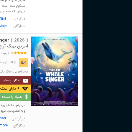
قدیمی‌اش، آدام بن
محکوم شده است. در
می‌شود که همه چیز را
کارگردانی:
itel
ستارگان:
Majer
nger
( 2026 )
آخرین نهنگ آواز
کیفیت 
از 10
6.4
توسط 169 نفر 
ماجراجویی
,
خانوادگی
امکان پخش آن
+ دارای لینک 
همراه با نسخه کا
انیمیشن داستان یک
و به اعماق دریا برود
کارگردانی:
ari
ستارگان:
smore