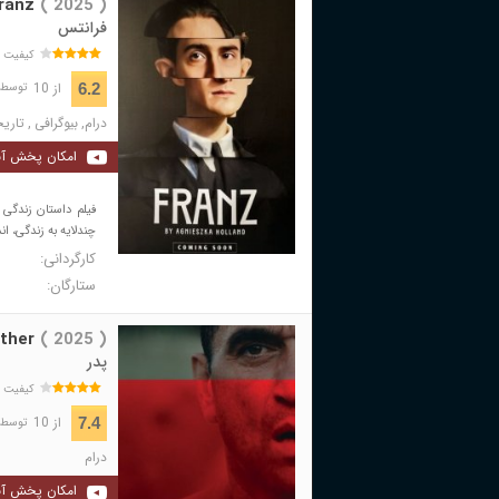
ranz
( 2025 )
فرانتس
کیفیت 
از 10
6.2
توسط 900 نفر 
درام
,
بیوگرافی
,
تاری
امکان پخش آن
فیلم داستان زندگی 
چندلایه به زندگی، اند
کارگردانی:
ستارگان:
ther
( 2025 )
پدر
کیفیت 
از 10
7.4
توسط 349 نفر 
درام
امکان پخش آن