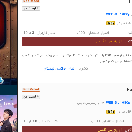
F
Not Rated
+ لیست من
WEB-DL 1080p
:
در
خی
امتیاز منتقدان:
امتیاز کاربران:
/
از
10
3
-
100
لاین
با زیرنویس انگلیسی
و تأثیر فرانتس کافکا را از تولدش در پراگ تا مرگش در وین روایت می‌کند و نگاهی
یشه‌ها و میراث او دارد و ...
کشور:
,
,
آلمان
فرانسه
لهستان
Fa
Not Rated
+ لیست من
WEB-DL 1080p
:
با زیرنویس فارسی
در
امتیاز منتقدان:
امتیاز کاربران:
/
از
10
3.8
-
100
لاین
با زیرنویس فارسی