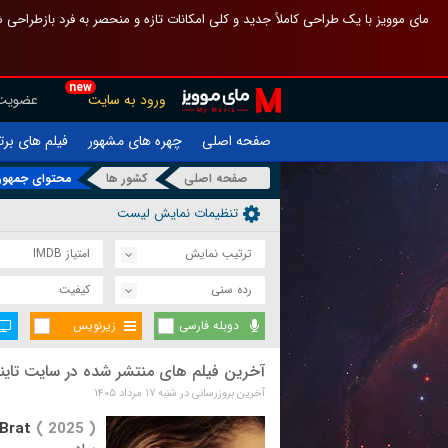
 چیدمان صفحهٔ اصلی مثل قبل مانده تا گم نشوی ، و اگر ظاهر تازه‌تری می‌خواهی
new
عضویت
ورود به سایت
یلم های برتر
چهره های مشهور
صفحه اصلی
ی جمهوری چک
کشور ها
صفحه اصلی
تنظیمات نمایش لیست
امتیاز IMDB
ترتیب نمایش
کیفیت
رده سنی
زیرنویس
دوبله فارسی
یلم های منتشر شده در سایت تاینی موویز
آخرین بروزرسانی در شنبه ۱۷ مرداد ۱۴۰۵
Brat
( 2025 )