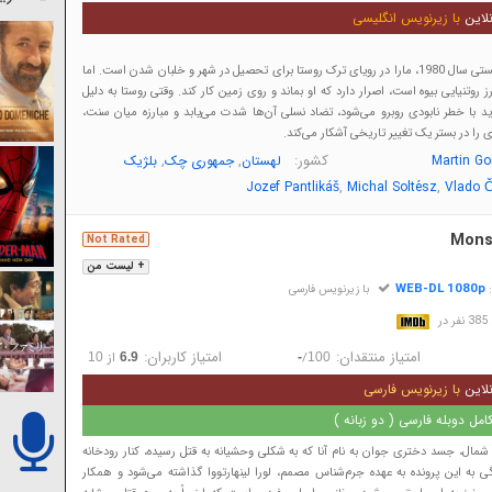
لاین
با زیرنویس انگلیسی
در چکسلواکی کمونیستی سال 1980، مارا در رویای ترک روستا برای تحصیل در شهر و خلبان شدن است. اما
وتنیایی بیوه است، اصرار دارد که او بماند و روی زمین کار کند. وقتی روستا به دلیل
ا خطر نابودی روبرو می‌شود، تضاد نسلی آن‌ها شدت می‌یابد و مبارزه میان سنت،
 را در بستر یک تغییر تاریخی آشکار می‌کند.
کشور:
,
,
Martin G
لهستان
جمهوری چک
بلژیک
,
,
Jozef Pantlikáš
Michal Soltész
Vlado 
Mons
Not Rated
+ لیست من
WEB-DL 1080p
:
با زیرنویس فارسی
در
امتیاز منتقدان:
امتیاز کاربران:
/
از
10
6.9
-
100
لاین
با زیرنویس فارسی
مل دوبله فارسی ( دو زبانه )
ال، جسد دختری جوان به نام آنا که به شکلی وحشیانه به قتل رسیده، کنار رودخانه
ی به این پرونده به عهده جرم‌شناس مصمم، لورا لینهارتووا گذاشته می‌شود و همکار