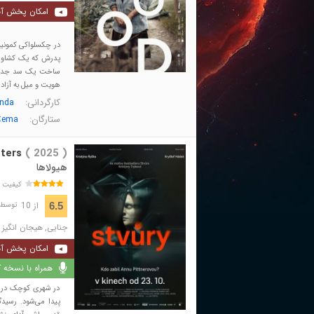
امکان پخش آن
پدرش که یک کشاورز ر
ساخت یک سد جدید ب
هویت و میل به آزادی
کارگردانی:
onda
ستارگان:
Čema
ters
( 2025 )
هیولاها
کیفیت 
از 10
6.5
توسط 385 نفر 
جنایی
,
هیجان انگیز
امکان پخش آن
همراه با نسخه کا
در شهری کوچک در شم
پیدا می‌شود. رسیدگ