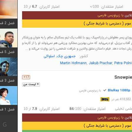
امتیاز منتقدان:
امتیاز کاربران:
/
از
10
6.7
-
100
لاین
با زیرنویس فارسی
فصل 2 قسمت 8 اضافه شد
سوم ( دسترسی با شرایط جنگی )
یای پسر معلولش در پارالمپیک ریو، با تقلب یک تیم بسکتبال سالم را به عنوان ورزشکار
آفتاب برزیل، او درمی‌یابد که حتی بهترین عملکرد ورزشی هم نمی‌تواند او را از کارما و
رش نجات دهد. فیلم داستان عشق والدین و شرافت شخصی را نیز روایت می‌کند و ...
فصل 5 قسمت 8 اضافه شد
کشور:
,
جمهوری چک
اسلواکی
,
,
Martin Hofmann
Jakub Prachar
Petra Poln
Snowpie
17+
فصل 3 قسمت 2 اضافه شد
+ لیست من
BluRay 1080p
:
با زیرنویس فارسی
در
لمی تخیلی
امتیاز منتقدان:
امتیاز کاربران:
/
از
10
7.9
84
100
فصل 1 قسمت 12 اضافه شد
لاین
با زیرنویس فارسی
سوم ( دسترسی با شرایط جنگی )