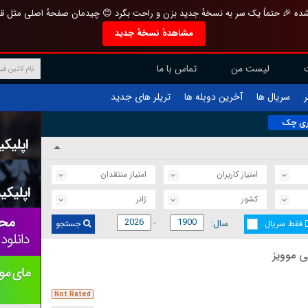
تازه و منحصر به فرد بازطراحی شده 🎉 حتماً یک سر به نسخهٔ جدید بزن و راحت بگرد 
مشاهدهٔ نسخهٔ جدید
تماس با ما
لیست من
تریلر های جدید
آخرین دوبله ها
سریال ها
ف
محتوا
امتیاز منتقدان
امتیاز کاربران
ژانر
کشور
سال:
جستجو
فقط سریال
آخرین ف
Not Rated