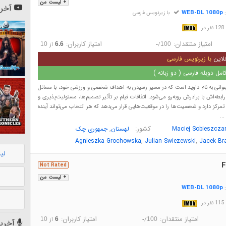
+ لیست من
آخری
WEB-DL 1080p
:
با زیرنویس فارسی
در
امتیاز منتقدان:
امتیاز کاربران:
/
از
10
6.6
-
100
لاین
با زیرنویس فارسی
مل دوبله فارسی ( دو زبانه )
 جوانی به نام داوید است که در مسیر رسیدن به اهداف شخصی و ورزشی خود، با مسائل
ابطه‌اش با برادرش روبه‌رو می‌شود. اتفاقات فیلم بر تأثیر تصمیم‌ها، مسئولیت‌پذیری و
مرکز دارد و شخصیت‌ها را در موقعیت‌هایی قرار می‌دهد که هر انتخاب می‌تواند آینده
...
کشور:
,
Maciej Sobieszcza
لهستان
جمهوری چک
,
,
Agnieszka Grochowska
Julian Swiezewski
Jacek Br
لی
F
Not Rated
+ لیست من
WEB-DL 1080p
:
در
امتیاز منتقدان:
امتیاز کاربران:
/
از
10
6
-
100
آخرین