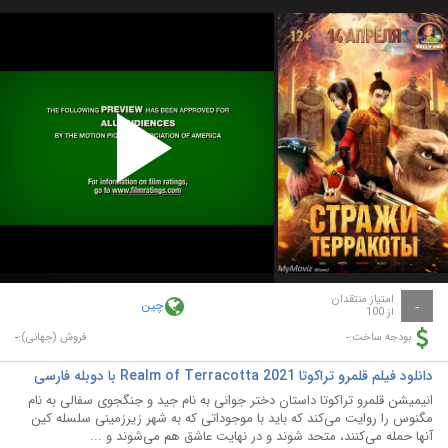
Play
Video
امتیاز منتقدان
چین
-
از 100
-
-
بودجه ساخت:
فروش (جهانی):
دانلود فیلم قلمرو تراکوتا Realm of Terracotta 2021 با دوبله فارسی
انیمیشن قلمرو تراکوتا داستان دختر جوانی به نام جید و جنگجوی سفالی به نام
مگنوس را روایت می‌کند که باید با موجوداتی که به شهر زیرزمینی سلسله کین
آنها حمله می‌کنند، متحد شوند و در نهایت عاشق هم می‌شوند و ...