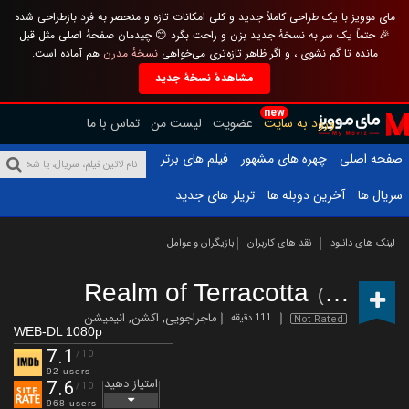
مای موویز با یک طراحی کاملاً جدید و کلی امکانات تازه و منحصر به فرد بازطراحی شده
🎉 حتماً یک سر به نسخهٔ جدید بزن و راحت بگرد 😊 چیدمان صفحهٔ اصلی مثل قبل
مانده تا گم نشوی ، و اگر ظاهر تازه‌تری می‌خواهی
نسخهٔ مدرن
هم آماده است.
مشاهدهٔ نسخهٔ جدید
new
ورود به سایت
عضویت
لیست من
تماس با ما
صفحه اصلی
چهره های مشهور
فیلم های برتر
سریال ها
آخرین دوبله ها
تریلر های جدید
لینک های دانلود
نقد های کاربران
بازیگران و عوامل
Realm of Terracotta
(2021)
ماجراجویی
,
اکشن
,
انیمیشن
111 دقیقه
Not Rated
WEB-DL 1080p
7.1
/10
92 users
امتیاز دهید
7.6
/10
968 users