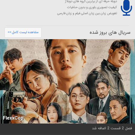
دوبله حرفه ای از برترین گروه های دوبلاژ
کیفیت تصویری بلوری و بدون حذفیات
تعویض زبان بین زبان اصلی فیلم و زبان فارسی
سریال های بروز شده
مشاهده لیست کامل >>
FlexxCop
فصل 2 قسمت 2 اضافه شد