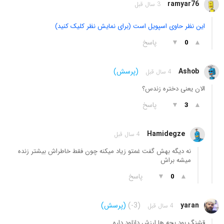
ramyar76
3 سال قبل
این نظر حاوی اسپویل است (برای نمایش نظر کلیک کنید)
▲
▼
پاسخ
0
Ashob
(پرسش)
4 سال قبل
الان یعنی دختره زندس؟
▲
▼
پاسخ
3
Hamidegze
4 سال قبل
نه دیگه بهش گفت غمتو زیاد میکنه چون فقط خاطراش بیشتر زنده
میشه براش
▲
▼
پاسخ
0
yaran
(-3)
(پرسش)
4 سال قبل
قشنگ بود بچه ها ارزش دانلود داره