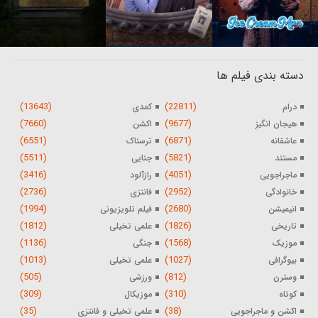
دسته بندی فیلم ها
(13643)
(22811)
درام
کمدی
(7660)
(9677)
هیجان انگیز
اکشن
(6551)
(6871)
عاشقانه
ترسناک
(5511)
(5821)
مستند
جنایی
(3416)
(4051)
ماجراجویی
رازآلود
(2736)
(2952)
خانوادگی
فانتزی
(1994)
(2680)
انیمیشن
فیلم تلویزیونی
(1812)
(1826)
تاریخی
علمی تخیلی
(1136)
(1568)
موزیک
جنگی
(1013)
(1027)
بیوگرافی
علمی تخیلی
(505)
(812)
وسترن
ورزشی
(309)
(310)
کوتاه
موزیکال
(35)
(38)
اکشن و ماجراجویی
علمی تخیلی و فانتزی