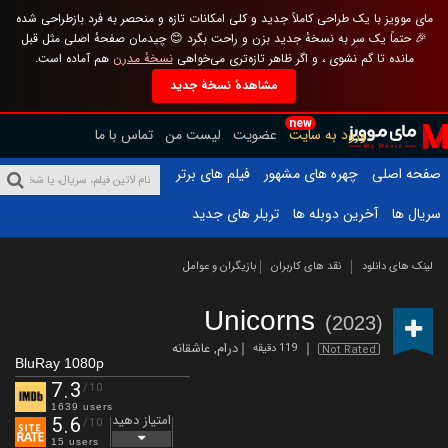
مای موویز با یک طراحی کاملاً جدید و کلی امکانات تازه و منحصر به فرد بازطراحی شده
🎉 حتماً یک سر به نسخهٔ جدید بزن و راحت بگرد 😊 چیدمان صفحهٔ اصلی مثل قبل
مانده تا گم نشوی ، و اگر ظاهر تازه‌تری می‌خواهی
نسخهٔ مدرن
هم آماده است.
مشاهدهٔ نسخهٔ جدید
new
ورود به سایت
عضویت
لیست من
تماس با ما
صفحه اصلی
چهره های مشهور
فیلم های برتر
سریال ها
آخرین دوبله ها
تریلر های جدید
لینک های دانلود
نقد های کاربران
بازیگران و عوامل
Unicorns
(2023)
درام
,
عاشقانه
119 دقیقه
Not Rated
BluRay 1080p
7.3
/10
1639 users
امتیاز دهید
5.6
/10
15 users