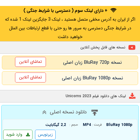
+ دارای لینک سوم ( دسترسی با شرایط جنگی )
اگر از ایران به آدرس مخفی متصل هستید ، لینک 3 جایگزین لینک 1 شده که
در شرایط جنگی دسترسی به سرور ها رو حتی با قطع ارتباطات بین الملل
خواهید داشت
نسخه های قابل پخش آنلاین
تماشای آنلاین
نسخه BluRay 720p زبان اصلی
تماشای آنلاین
نسخه BluRay 1080p زبان اصلی
لینک های دانلود فیلم Unicorns 2023
دانلود نسخه اصلی
BluRay 1080p
MP4
2.2 گیگابایت
فرمت :
حجم :
زیرنویس
وارد شوید