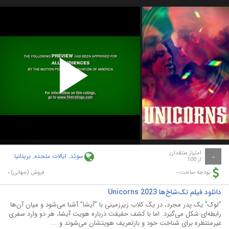
Play
Video
امتیاز منتقدان
سوئد
,
ایالات متحده
,
بریتانیا
-
از 100
-
-
بودجه ساخت:
فروش (جهانی):
دانلود فیلم تک‌شاخ‌ها Unicorns 2023
"لوک" یک پدر مجرد، در یک کلاب زیرزمینی با "آیشا" آشنا می‌شود و میان آن‌ها
رابطه‌ای شکل می‌گیرد. اما با کشف حقیقت درباره هویت آیشا، هر دو وارد سفری
غیرمنتظره برای شناخت خود و بازتعریف هویتشان می‌شوند و ...