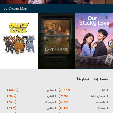
Ice Cream Man
دسته بندی فیلم ها
(13619)
(22779)
درام
کمدی
(7637)
(9650)
هیجان انگیز
اکشن
(6511)
(6862)
عاشقانه
ترسناک
(5495)
(5812)
مستند
جنایی