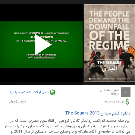
Play
Video
امتیاز منتقدان
مصر
,
ایالات متحده
,
بریتانیا
-
از 100
-
-
بودجه ساخت:
فروش (جهانی):
دانلود فیلم میدان The Square 2013
این فیلم مستند قدرتمند روایتگر تلاش گروهی از انقلابیون مصری است که در
میدان تحریر قاهره علیه رهبران و رژیم‌های حاکم می‌جنگند و جان خود را به خطر
می‌اندازند تا جامعه‌ای آگاه، عادلانه و با وجدان بسازند. داستان از سال 2011 و