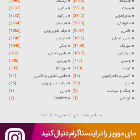
(5985)
(6520)
عاشقانه
ترسناک
(5191)
(5539)
مستند
جنایی
(3232)
(3842)
ماجراجویی
رازآلود
(2604)
(2819)
خانوادگی
انیمیشن
(1865)
(2597)
فانتزی
فیلم تلویزیونی
(1740)
(1812)
علمی تخیلی
تاریخی
(1043)
(1459)
موزیک
جنگی
(822)
(1027)
بیوگرافی
علمی تخیلی
(505)
(742)
وسترن
ورزشی
(309)
(310)
کوتاه
موزیکال
(34)
(37)
اکشن و ماجراجویی
علمی تخیلی و فانتزی
(15)
(23)
نوآر
برنامه تلویزیونی
(3)
(9)
جنگ و سیاست
بازی
(1)
(1)
کودکان
Reality
ما را در شبکه های اجتماعی دنبال کنید :