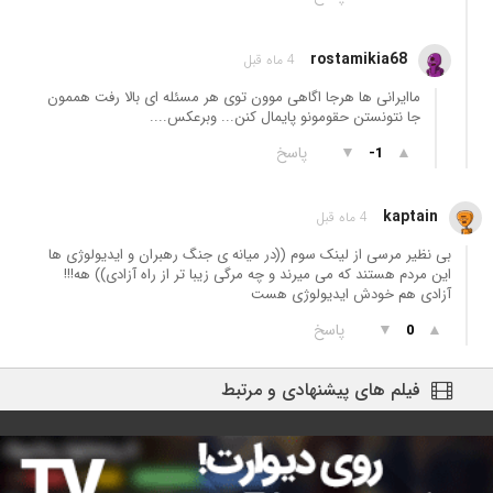
rostamikia68
4 ماه قبل
ماایرانی ھا ھرجا اگاھی موون توی ھر مسئله ای بالا رفت ھممون
جا نتونستن حقومونو پایمال کنن... وبرعکس....
▲
▼
پاسخ
-1
kaptain
4 ماه قبل
بی نظیر مرسی از لینک سوم ((در میانه ی جنگ رهبران و ایدیولوژی ها
این مردم هستند که می میرند و چه مرگی زیبا تر از راه آزادی)) هه!!!
آزادی هم خودش ایدیولوژی هست
▲
▼
پاسخ
0
فیلم های پیشنهادی و مرتبط