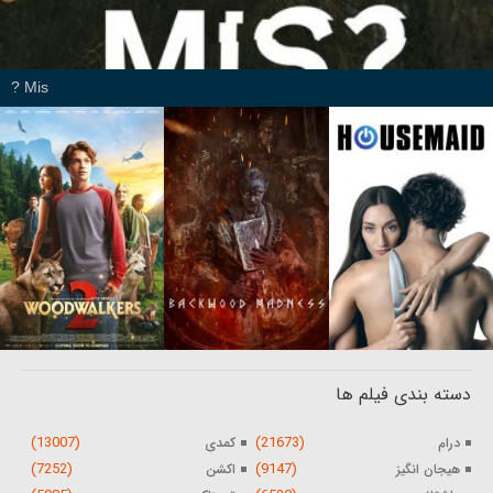
Mis ?
دسته بندی فیلم ها
(13007)
(21673)
درام
کمدی
(7252)
(9147)
هیجان انگیز
اکشن