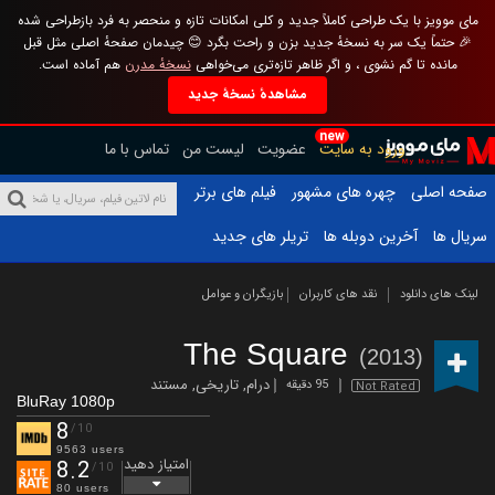
مای موویز با یک طراحی کاملاً جدید و کلی امکانات تازه و منحصر به فرد بازطراحی شده
🎉 حتماً یک سر به نسخهٔ جدید بزن و راحت بگرد 😊 چیدمان صفحهٔ اصلی مثل قبل
مانده تا گم نشوی ، و اگر ظاهر تازه‌تری می‌خواهی
نسخهٔ مدرن
هم آماده است.
مشاهدهٔ نسخهٔ جدید
new
ورود به سایت
عضویت
لیست من
تماس با ما
صفحه اصلی
چهره های مشهور
فیلم های برتر
سریال ها
آخرین دوبله ها
تریلر های جدید
لینک های دانلود
نقد های کاربران
بازیگران و عوامل
The Square
(2013)
درام
,
تاریخی
,
مستند
95 دقیقه
Not Rated
BluRay 1080p
8
/10
9563 users
امتیاز دهید
8.2
/10
80 users