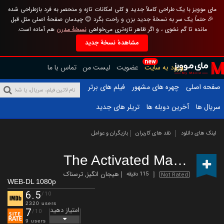
مای موویز با یک طراحی کاملاً جدید و کلی امکانات تازه و منحصر به فرد بازطراحی شده
🎉 حتماً یک سر به نسخهٔ جدید بزن و راحت بگرد 😊 چیدمان صفحهٔ اصلی مثل قبل
مانده تا گم نشوی ، و اگر ظاهر تازه‌تری می‌خواهی
نسخهٔ مدرن
هم آماده است.
مشاهدهٔ نسخهٔ جدید
new
ورود به سایت
عضویت
لیست من
تماس با ما
صفحه اصلی
چهره های مشهور
فیلم های برتر
سریال ها
آخرین دوبله ها
تریلر های جدید
لینک های دانلود
نقد های کاربران
بازیگران و عوامل
The Activated Man
(2023)
هیجان انگیز
,
ترسناک
115 دقیقه
Not Rated
WEB-DL 1080p
6.5
/10
2320 users
امتیاز دهید
7
/10
9 users