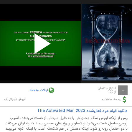
Play
Video
امتیاز منتقدان
ایالات متحده
-
از 100
-
-
بودجه ساخت:
فروش (جهانی):
دانلود فیلم مرد فعال‌شده The Activated Man 2023
پس از اینکه اورس سگ محبوبش را به دلیل سرطان از دست می‌دهد، آسیب
روحی حاصل باعث می‌شود او تصاویر و رؤیاهای عجیبی ببیند که وادارش می‌کنند
با دو احتمال روبه‌رو شود: اینکه ذهنش در هم شکسته است یا اینکه آنچه می‌بیند