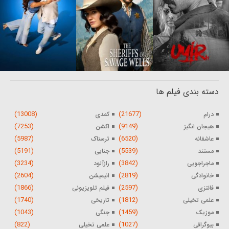
دسته بندی فیلم ها
(13008)
(21677)
درام
کمدی
(7253)
(9149)
هیجان انگیز
اکشن
(5987)
(6520)
عاشقانه
ترسناک
(5191)
(5539)
مستند
جنایی
(3234)
(3842)
ماجراجویی
رازآلود
(2604)
(2819)
خانوادگی
انیمیشن
(1866)
(2597)
فانتزی
فیلم تلویزیونی
(1740)
(1812)
علمی تخیلی
تاریخی
(1043)
(1459)
موزیک
جنگی
(822)
(1027)
بیوگرافی
علمی تخیلی