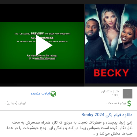
Play
Video
امتیاز منتقدان
ایالات متحده
-
از 100
-
-
بودجه ساخت:
فروش (جهانی):
دانلود فیلم بکی Becky 2024
زنی زیبا، پیچیده و خطرناک نسبت به مردی که تازه همراه همسرش به محله
نقل‌مکان کرده است وسواس پیدا می‌کند و زندگی این زوج خوشبخت را در همهٔ
جنبه‌ها مختل می‌کند و ...