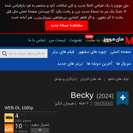
مای موویز با یک طراحی کاملاً جدید و کلی امکانات تازه و منحصر به فرد بازطراحی شده
🎉 حتماً یک سر به نسخهٔ جدید بزن و راحت بگرد 😊 چیدمان صفحهٔ اصلی مثل قبل
مانده تا گم نشوی ، و اگر ظاهر تازه‌تری می‌خواهی
نسخهٔ مدرن
هم آماده است.
مشاهدهٔ نسخهٔ جدید
new
ورود به سایت
عضویت
لیست من
تماس با ما
صفحه اصلی
چهره های مشهور
فیلم های برتر
سریال ها
آخرین دوبله ها
تریلر های جدید
لینک های دانلود
نقد های کاربران
بازیگران و عوامل
Becky
(2024)
هیجان انگیز
0 دقیقه
Not Rated
WEB-DL 1080p
4
/10
235 users
امتیاز دهید
10
/10
1 users