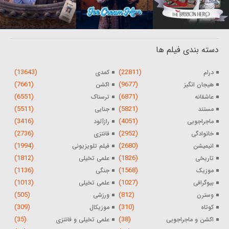
دسته بندی فیلم ها
(13643)
(22811)
درام
کمدی
(7661)
(9677)
هیجان انگیز
اکشن
(6551)
(6871)
عاشقانه
ترسناک
(5511)
(5821)
مستند
جنایی
(3416)
(4051)
ماجراجویی
رازآلود
(2736)
(2952)
خانوادگی
فانتزی
(1994)
(2680)
انیمیشن
فیلم تلویزیونی
(1812)
(1826)
تاریخی
علمی تخیلی
(1136)
(1568)
موزیک
جنگی
(1013)
(1027)
بیوگرافی
علمی تخیلی
(505)
(812)
وسترن
ورزشی
(309)
(310)
کوتاه
موزیکال
(35)
(38)
اکشن و ماجراجویی
علمی تخیلی و فانتزی