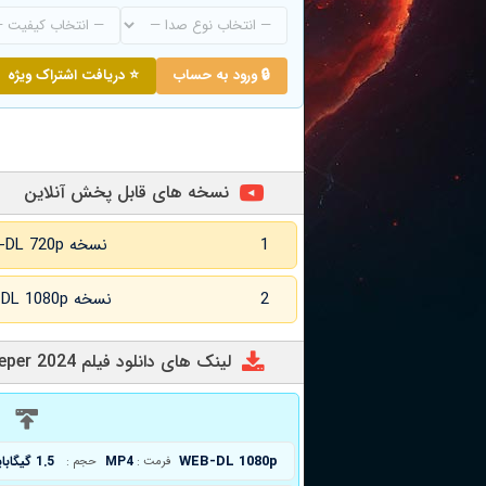
🔒 ورود به حساب
⭐ دریافت اشتراک ویژه
نسخه های قابل پخش آنلاین
1
نسخه WEB-DL 720p زبان اصلی
2
نسخه WEB-DL 1080p زبان اصلی
لینک های دانلود فیلم The Blade Cuts Deeper 2024
د
WEB-DL 1080p
MP4
1.5 گیگابایت
فرمت :
حجم :