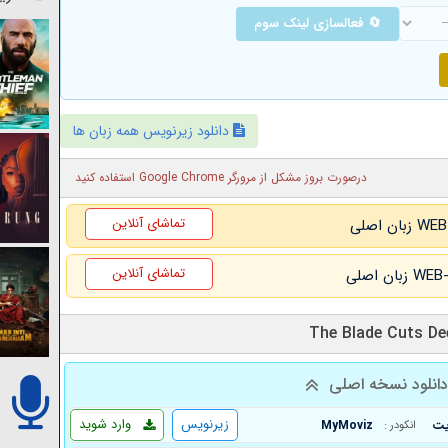
🔄 فعالسازی لینک سوم
دانلود زیرنویس همه زبان ها
درصورت بروز مشکل از مرورگر Google Chrome استفاده کنید
تماشای آنلاین
تماشای آنلاین
انلود نسخه اصلی
زیرنویس
وارد شوید
MyMoviz
انکودر :