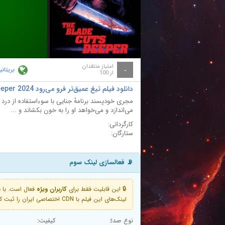
ay
deo
امتیاز منتقدان
بریتانیا
-
از 100
دانلود فیلم تیغ عمیق‌تر فرو می‌رود The Blade Cuts Deeper 2024
مجری خودپسند برنامهٔ جنایی با سوءاستفاده از درد د
می‌اندازد و می‌خواهد او را به خون بکشاند و ...
کارگردانی:
ستارگان:
📡 فعالسازی لینک سوم
🔒 این قابلیت فقط برای
کاربران ویژه
لینک‌های این فیلم با CDN اختصاصی ایران را ثبت کنید و دقایقی بعد به لینک سوم آن دسترسی خواهید داشت
نوع صدا:
کیفیت: