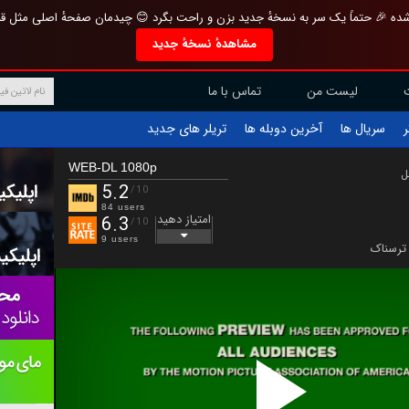
تازه و منحصر به فرد بازطراحی شده 🎉 حتماً یک سر به نسخهٔ جدید بزن و راحت بگرد 
مشاهدهٔ نسخهٔ جدید
تماس با ما
لیست من
تریلر های جدید
آخرین دوبله ها
سریال ها
ف
WEB-DL 1080p
ب
5.2
/10
84 users
امتیاز دهید
6.3
/10
9 users
ترسناک