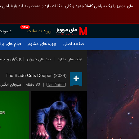
 چیدمان صفحهٔ اصلی مثل قبل مانده تا گم نشوی ، و اگر ظاهر تازه‌تری می‌خواهی
new
عضویت
ورود به سایت
یلم های برتر
چهره های مشهور
صفحه اصلی
ازیگران و عوامل
نقد های کاربران
لینک های دانلود
The Blade Cuts Deeper
(2024)
,
هیجان انگیز
83 دقیقه
Not Rated