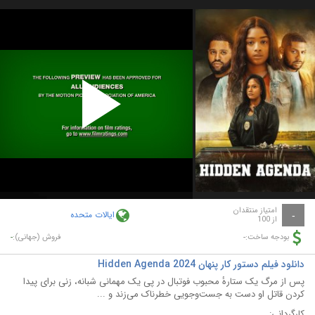
Play
Video
امتیاز منتقدان
ایالات متحده
-
از 100
-
-
بودجه ساخت:
فروش (جهانی):
دانلود فیلم دستور کار پنهان Hidden Agenda 2024
پس از مرگ یک ستارهٔ محبوب فوتبال در پی یک مهمانی شبانه، زنی برای پیدا
کردن قاتل او دست به جست‌وجویی خطرناک می‌زند و ...
کارگردانی: