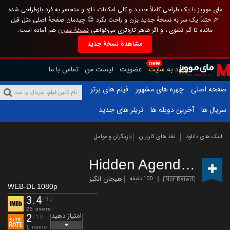
مای موویز با یک طراحی کاملاً جدید و کلی امکانات تازه و منحصر به فرد بازطراحی شده
🎉 حتماً یک سر به نسخهٔ جدید بزن و راحت بگرد 😊 چیدمان صفحهٔ اصلی مثل قبل
مانده تا گم نشوی ، و اگر ظاهر تازه‌تری می‌خواهی
نسخهٔ مدرن
هم آماده است.
مشاهدهٔ نسخهٔ جدید
new
ورود به سایت
عضویت
لیست من
تماس با ما
صفحه اصلی
چهره های مشهور
فیلم های برتر
سریال ها
آخرین دوبله ها
تریلر های جدید
لینک های دانلود
نقد های کاربران
بازیگران و عوامل
Hidden Agenda
(2024)
هیجان انگیز
100 دقیقه
Not Rated
WEB-DL 1080p
3.4
/10
25 users
امتیاز دهید
2
/10
1 users