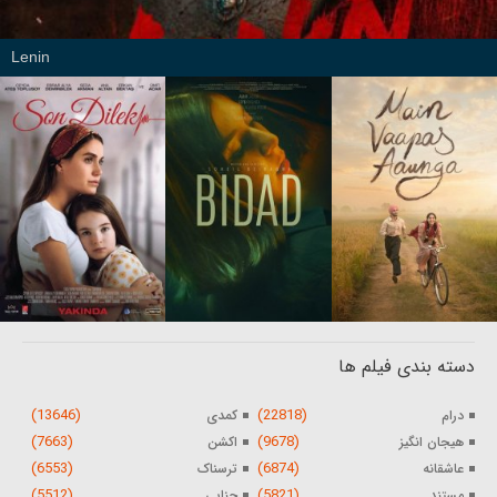
Lenin
دسته بندی فیلم ها
(13646)
(22818)
درام
کمدی
(7663)
(9678)
هیجان انگیز
اکشن
(6553)
(6874)
عاشقانه
ترسناک
(5512)
(5821)
مستند
جنایی