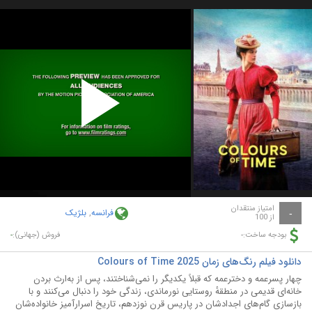
Play
Video
امتیاز منتقدان
فرانسه
,
بلژیک
-
از 100
-
-
بودجه ساخت:
فروش (جهانی):
دانلود فیلم رنگ‌های زمان Colours of Time 2025
چهار پسرعمه و دخترعمه که قبلاً یکدیگر را نمی‌شناختند، پس از به‌ارث بردن
خانه‌ای قدیمی در منطقهٔ روستایی نورماندی، زندگی خود را دنبال می‌کنند و با
بازسازی گام‌های اجدادشان در پاریس قرن نوزدهم، تاریخ اسرارآمیز خانواده‌شان