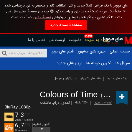
مای موویز با یک طراحی کاملاً جدید و کلی امکانات تازه و منحصر به فرد بازطراحی شده
🎉 حتماً یک سر به نسخهٔ جدید بزن و راحت بگرد 😊 چیدمان صفحهٔ اصلی مثل قبل
مانده تا گم نشوی ، و اگر ظاهر تازه‌تری می‌خواهی
نسخهٔ مدرن
هم آماده است.
مشاهدهٔ نسخهٔ جدید
new
ورود به سایت
عضویت
لیست من
تماس با ما
صفحه اصلی
چهره های مشهور
فیلم های برتر
سریال ها
آخرین دوبله ها
تریلر های جدید
لینک های دانلود
نقد های کاربران
بازیگران و عوامل
Colours of Time
(2025)
کمدی
,
درام
,
عاشقانه
124 دقیقه
Not Rated
BluRay 1080p
7.3
/10
2667 users
امتیاز دهید
6.7
/10
9 users