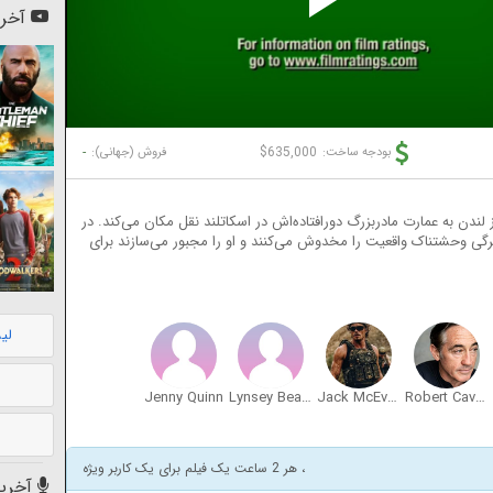
Pl
آخری
Vi
-
$635,000
بودجه ساخت:
فروش (جهانی):
لندن به عمارت مادربزرگ دورافتاده‌اش در اسکاتلند نقل مکان می‌کند. در
گرگی وحشتناک واقعیت را مخدوش می‌کنند و او را مجبور می‌سازند برای
لی
Jenny Quinn
Lynsey Beauchamp
Jack McEvoy
Robert Cavanah
، هر 2 ساعت یک فیلم برای یک کاربر ویژه
آخرین