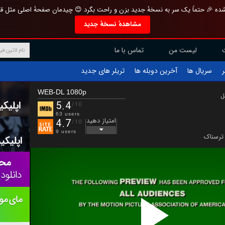
تازه و منحصر به فرد بازطراحی شده 🎉 حتماً یک سر به نسخهٔ جدید بزن و راحت بگرد 
مشاهدهٔ نسخهٔ جدید
تماس با ما
لیست من
تریلر های جدید
آخرین دوبله ها
سریال ها
ف
WEB-DL 1080p
ب
5.4
/10
63 users
امتیاز دهید
4.7
/10
9 users
ترسناک