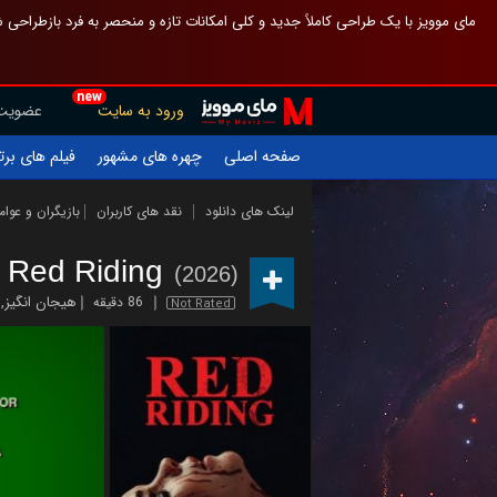
 چیدمان صفحهٔ اصلی مثل قبل مانده تا گم نشوی ، و اگر ظاهر تازه‌تری می‌خواهی
new
عضویت
ورود به سایت
یلم های برتر
چهره های مشهور
صفحه اصلی
ازیگران و عوامل
نقد های کاربران
لینک های دانلود
Red Riding
(2026)
,
هیجان انگیز
86 دقیقه
Not Rated