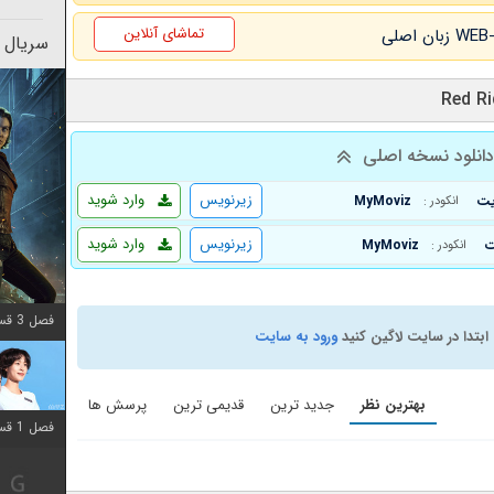
تماشای آنلاین
سریال 
انلود نسخه اصلی
زیرنویس
وارد شوید
MyMoviz
انکودر :
زیرنویس
وارد شوید
MyMoviz
انکودر :
فصل 3 قسمت 2 اضافه شد
ابتدا در سایت لاگین کنید
ورود به سایت
بهترین نظر
جدید ترین
قدیمی ترین
پرسش ها
فصل 1 قسمت 12 اضافه شد