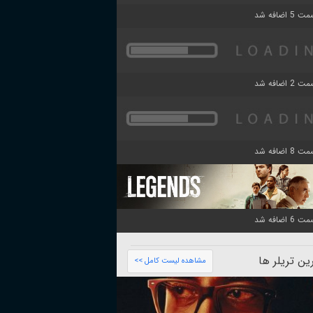
ن تریلر ها
مشاهده لیست کامل >>