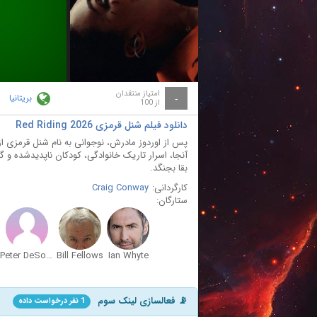
ay
deo
امتیاز منتقدان
بریتانیا
-
از 100
دانلود فیلم شنل قرمزی Red Riding 2026
پس از اوردوز مادرش، نوجوانی به نام شنل قرمزی از 
آنجا، اسرار تاریک خانوادگی، کودکان ناپدیدشده و 
بقا بجنگد.
کارگردانی:
Craig Conway
ستارگان:
Peter DeSouza-Feighoney
Bill Fellows
Ian Whyte
📡 فعالسازی لینک سوم
1 نفر درخواست داده