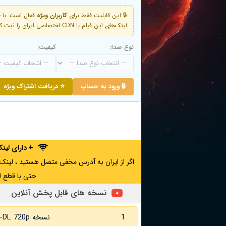
🔒 این قابلیت فقط برای
کاربران ویژه
لینک‌های این فیلم با CDN اختصاصی ایران را ثبت کنید و دقایقی بعد به لینک سوم آن دسترسی خواهید داشت
نوع صدا:
کیفیت:
🔒 ورود به حساب
⭐ دریافت اشتراک ویژه
+ دارای لی
حتی با قطع ا
نسخه های قابل پخش آنلاین
1
نسخه WEB-DL 720p زبان اصلی