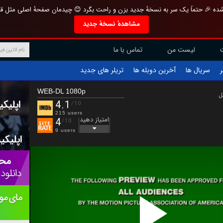
تازه و منحصر به فرد بازطراحی شده 🎉 حتماً یک سر به نسخهٔ جدید بزن و راحت بگرد 
مشاهدهٔ نسخهٔ جدید
تماس با ما
لیست من
تریلر های جدید
آخرین دوبله ها
سریال ها
ف
WEB-DL 1080p
ب
4.1
/10
215 users
امتیاز دهید
4
/10
9 users