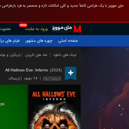
 چیدمان صفحهٔ اصلی مثل قبل مانده تا گم نشوی ، و اگر ظاهر تازه‌تری می‌خواهی
new
عضویت
ورود به سایت
یلم های برتر
چهره های مشهور
صفحه اصلی
ازیگران و عوامل
نقد های کاربران
لینک های دانلود
All Hallows Eve: Inferno
(2024)
ترسناک
74 دقیقه
Not Rated