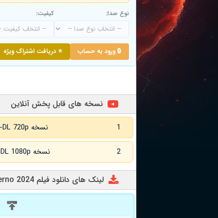
نوع صدا:
کیفیت:
🔒 ورود به حساب
⭐ دریافت اشتراک ویژه
نسخه های قابل پخش آنلاین
1
نسخه WEB-DL 720p زبان اصلی
2
نسخه WEB-DL 1080p زبان اصلی
لینک های دانلود فیلم All Hallows Eve: Inferno 2024
د