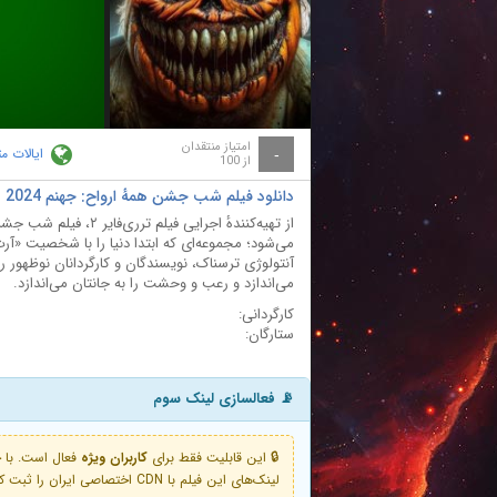
ay
deo
امتیاز منتقدان
ایالات م
-
از 100
دانلود فیلم شب جشن همهٔ ارواح: جهنم All Hallows Eve: Inferno 2024
از تهیه‌کنندهٔ اجرایی 
می‌شود؛ مجموعه‌ای که ابتدا دنیا را با شخصیت «آرت 
آنتولوژی ترسناک، نویسندگان و کارگردانان نوظهور 
می‌اندازد و رعب و وحشت را به جانتان می‌اندازد.
کارگردانی:
ستارگان:
📡 فعالسازی لینک سوم
🔒 این قابلیت فقط برای
کاربران ویژه
لینک‌های این فیلم با CDN اختصاصی ایران را ثبت کنید و دقایقی بعد به لینک سوم آن دسترسی خواهید داشت