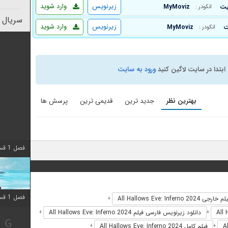
زیرنویس
وارد شوید
MyMoviz
انکودر :
سریال 
زیرنویس
وارد شوید
MyMoviz
انکودر :
ابتدا در سایت لاگین کنید
ورود به سایت
بهترین نظر
جدید ترین
قدیمی ترین
پرسش ها
فصل 1 قسمت 10 اضافه شد
فصل 1 قسمت 10 اضافه شد
 خارجی All Hallows Eve: Inferno 2024
+
دانلود زیرنویس فارسی فیلم All Hallows Eve: Inferno 2024
+
+
فیلم کامل All Hallows Eve: Inferno 2024
+
+