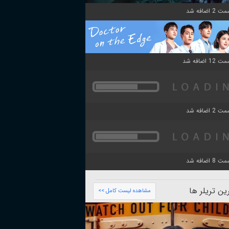
ن تریلر ها
مشاهده لیست کامل >>