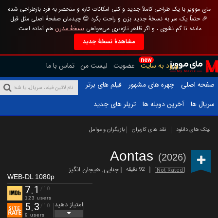
مای موویز با یک طراحی کاملاً جدید و کلی امکانات تازه و منحصر به فرد بازطراحی شده
🎉 حتماً یک سر به نسخهٔ جدید بزن و راحت بگرد 😊 چیدمان صفحهٔ اصلی مثل قبل
مانده تا گم نشوی ، و اگر ظاهر تازه‌تری می‌خواهی
نسخهٔ مدرن
هم آماده است.
مشاهدهٔ نسخهٔ جدید
new
ورود به سایت
عضویت
لیست من
تماس با ما
صفحه اصلی
چهره های مشهور
فیلم های برتر
سریال ها
آخرین دوبله ها
تریلر های جدید
لینک های دانلود
نقد های کاربران
بازیگران و عوامل
Aontas
(2026)
جنایی
,
هیجان انگیز
92 دقیقه
Not Rated
WEB-DL 1080p
7.1
/10
123 users
امتیاز دهید
5.3
/10
9 users