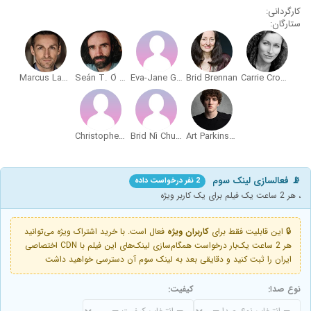
کارگردانی:
ستارگان:
Marcus Lamb
Seán T. Ó Meallaigh
Eva-Jane Gaffney
Brid Brennan
Carrie Crowley
Christopher Grant
Brid Ní Chumhaill
Art Parkinson
📡 فعالسازی لینک سوم
2 نفر درخواست داده
، هر 2 ساعت یک فیلم برای یک کاربر ویژه
🔒 این قابلیت فقط برای
کاربران ویژه
فعال است. با خرید اشتراک ویژه می‌توانید
هر 2 ساعت یک‌بار درخواست همگام‌سازی لینک‌های این فیلم با CDN اختصاصی
ایران را ثبت کنید و دقایقی بعد به لینک سوم آن دسترسی خواهید داشت
نوع صدا:
کیفیت: