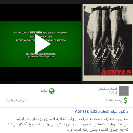
Play
Video
امتیاز منتقدان
ایرلند
-
از 100
-
-
بودجه ساخت:
فروش (جهانی):
دانلود فیلم اتحاد Aontas 2026
سه زن نامتعارف دست به سرقت از یک اتحادیه اعتباری روستایی در ایرلند
می‌زنند. روایت داستان به‌صورت معکوس پیش می‌رود و به‌تدریج آشکار می‌کند
که چه چیزی اشتباه پیش رفته است و ...