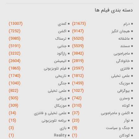
دسته بندی فیلم ها
(13007)
(21673)
درام
کمدی
(7252)
(9147)
هیجان انگیز
اکشن
(5985)
(6520)
عاشقانه
ترسناک
(5191)
(5539)
مستند
جنایی
(3232)
(3842)
ماجراجویی
رازآلود
(2604)
(2819)
خانوادگی
انیمیشن
(1865)
(2597)
فانتزی
فیلم تلویزیونی
(1740)
(1812)
علمی تخیلی
تاریخی
(1043)
(1459)
موزیک
جنگی
(822)
(1027)
بیوگرافی
علمی تخیلی
(505)
(742)
وسترن
ورزشی
(309)
(310)
کوتاه
موزیکال
(34)
(37)
اکشن و ماجراجویی
علمی تخیلی و فانتزی
(15)
(23)
نوآر
برنامه تلویزیونی
(3)
(9)
جنگ و سیاست
بازی
(1)
(1)
کودکان
Reality