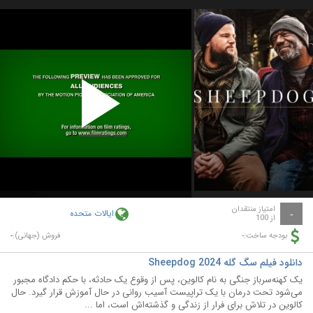
Play
Video
امتیاز منتقدان
ایالات متحده
-
از 100
-
-
بودجه ساخت:
فروش (جهانی):
دانلود فیلم سگ گله Sheepdog 2024
یک کهنه‌سرباز جنگی به نام کالوین، پس از وقوع یک حادثه، با حکم دادگاه مجبور
می‌شود تحت درمان با یک تراپیست آسیب روانی در حال آموزش قرار گیرد. حال
کالوین در تلاش برای فرار از زندگی و گذشته‌اش است، اما ...