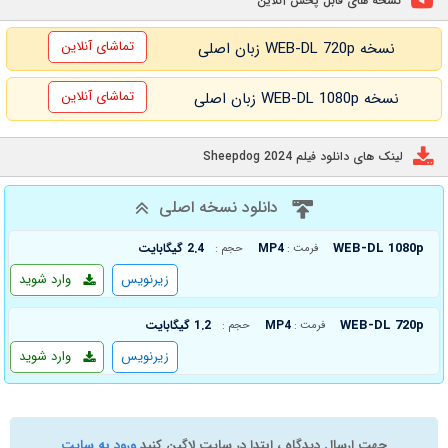
نسخه های قابل پخش آنلاین
تماشای آنلاین
نسخه WEB-DL 720p زبان اصلی
تماشای آنلاین
نسخه WEB-DL 1080p زبان اصلی
لینک های دانلود فیلم Sheepdog 2024
دانلود نسخه اصلی
WEB-DL 1080p
MP4
2.4 گیگابایت
فرمت :
حجم :
زیرنویس
وارد شوید
WEB-DL 720p
MP4
1.2 گیگابایت
فرمت :
حجم :
زیرنویس
وارد شوید
جهت ارسال دیدگاه ، ابتدا در سایت لاگین کنید
ورود به سایت