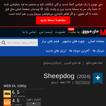
مای موویز با یک طراحی کاملاً جدید و کلی امکانات تازه و منحصر به فرد بازطراحی شده
🎉 حتماً یک سر به نسخهٔ جدید بزن و راحت بگرد 😊 چیدمان صفحهٔ اصلی مثل قبل
مانده تا گم نشوی ، و اگر ظاهر تازه‌تری می‌خواهی
نسخهٔ مدرن
هم آماده است.
مشاهدهٔ نسخهٔ جدید
new
ورود به سایت
عضویت
لیست من
تماس با ما
صفحه اصلی
چهره های مشهور
فیلم های برتر
سریال ها
آخرین دوبله ها
تریلر های جدید
لینک های دانلود
نقد های کاربران
بازیگران و عوامل
Sheepdog
(2024)
درام
122 دقیقه
Not Rated
WEB-DL 1080p
6.5
/10
168 users
امتیاز دهید
4.5
/10
2 users