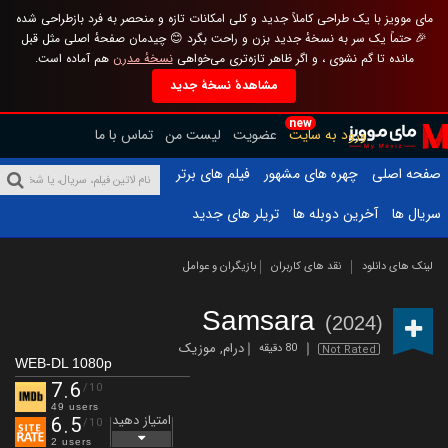
مای موویز با یک طراحی کاملاً جدید و کلی امکانات تازه و منحصر به فرد بازطراحی شده
🎉 حتماً یک سر به نسخهٔ جدید بزن و راحت بگرد 😊 چیدمان صفحهٔ اصلی مثل قبل
مانده تا گم نشوی ، و اگر ظاهر تازه‌تری می‌خواهی
نسخهٔ مدرن
هم آماده است.
مشاهدهٔ نسخهٔ جدید
new
ورود به سایت
عضویت
لیست من
تماس با ما
صفحه اصلی
چهره های مشهور
فیلم های برتر
سریال ها
آخرین دوبله ها
تریلر های جدید
لینک های دانلود
نقد های کاربران
بازیگران و عوامل
Samsara
(2024)
درام
,
موزیک
80 دقیقه
Not Rated
WEB-DL 1080p
7.6
/10
49 users
امتیاز دهید
6.5
/10
2 users