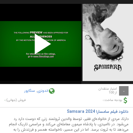
Play
Video
امتیاز منتقدان
اندونزی
,
سنگاپور
-
از 100
-
-
بودجه ساخت:
فروش (جهانی):
دانلود فیلم سامسارا Samsara 2024
دارتا، مردی از خانواده‌ای فقیر، توسط والدین ثروتمند زنی که دوست دارد رد
می‌شود. در ناامیدی، با پادشاه میمون معامله‌ای می‌کند و مراسمی تاریک انجام
می‌دهد تا به ثروت برسد. اما در این مسیر، ناخواسته همسر و فرزندش را به