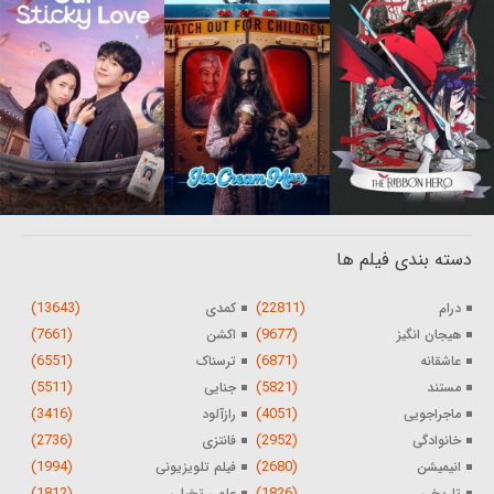
دسته بندی فیلم ها
(13643)
(22811)
درام
کمدی
(7661)
(9677)
هیجان انگیز
اکشن
(6551)
(6871)
عاشقانه
ترسناک
(5511)
(5821)
مستند
جنایی
(3416)
(4051)
ماجراجویی
رازآلود
(2736)
(2952)
خانوادگی
فانتزی
(1994)
(2680)
انیمیشن
فیلم تلویزیونی
(1812)
(1826)
تاریخی
علمی تخیلی